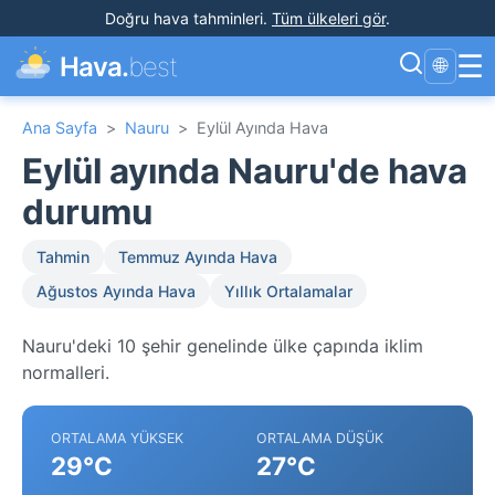
Doğru hava tahminleri
.
Tüm ülkeleri gör
.
☰
Hava.
best
🌐
Ana Sayfa
>
Nauru
>
Eylül Ayında Hava
Eylül ayında Nauru'de hava
durumu
Tahmin
Temmuz Ayında Hava
Ağustos Ayında Hava
Yıllık Ortalamalar
Nauru'deki 10 şehir genelinde ülke çapında iklim
normalleri.
ORTALAMA YÜKSEK
ORTALAMA DÜŞÜK
29°C
27°C