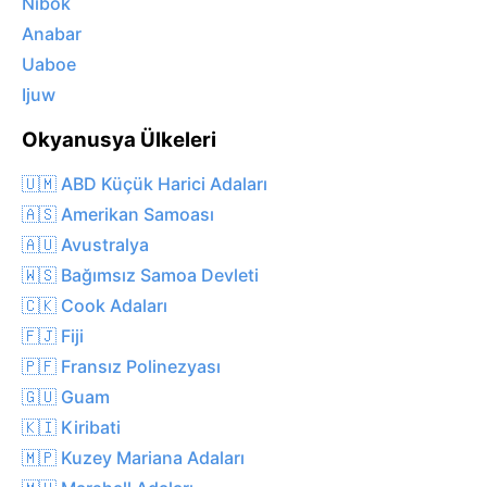
Nibok
Anabar
Uaboe
Ijuw
Okyanusya Ülkeleri
🇺🇲 ABD Küçük Harici Adaları
🇦🇸 Amerikan Samoası
🇦🇺 Avustralya
🇼🇸 Bağımsız Samoa Devleti
🇨🇰 Cook Adaları
🇫🇯 Fiji
🇵🇫 Fransız Polinezyası
🇬🇺 Guam
🇰🇮 Kiribati
🇲🇵 Kuzey Mariana Adaları