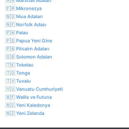
🇲🇭 Marshall Adaları
🇫🇲 Mikronezya
🇳🇺 Niue Adaları
🇳🇫 Norfolk Adası
🇵🇼 Palau
🇵🇬 Papua Yeni Gine
🇵🇳 Pitcairn Adaları
🇸🇧 Solomon Adaları
🇹🇰 Tokelau
🇹🇴 Tonga
🇹🇻 Tuvalu
🇻🇺 Vanuatu Cumhuriyeti
🇼🇫 Wallis ve Futuna
🇳🇨 Yeni Kaledonya
🇳🇿 Yeni Zelanda