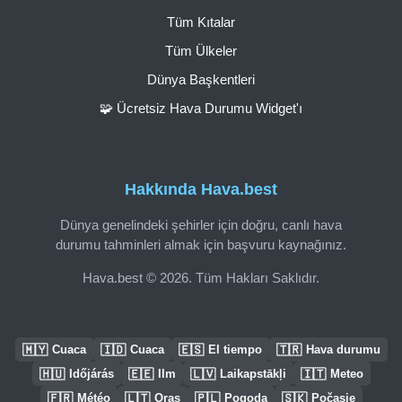
Tüm Kıtalar
Tüm Ülkeler
Dünya Başkentleri
🧩 Ücretsiz Hava Durumu Widget'ı
Hakkında Hava.best
Dünya genelindeki şehirler için doğru, canlı hava
durumu tahminleri almak için başvuru kaynağınız.
Hava.best © 2026. Tüm Hakları Saklıdır.
🇲🇾
🇮🇩
🇪🇸
🇹🇷
Cuaca
Cuaca
El tiempo
Hava durumu
🇭🇺
🇪🇪
🇱🇻
🇮🇹
Időjárás
Ilm
Laikapstākļi
Meteo
🇫🇷
🇱🇹
🇵🇱
🇸🇰
Météo
Oras
Pogoda
Počasie