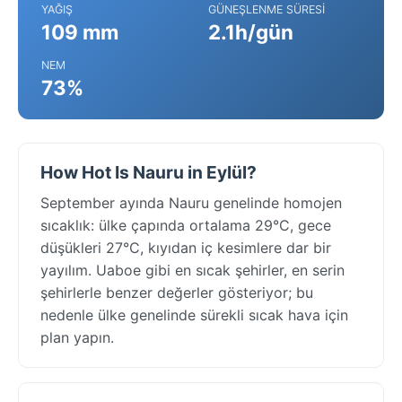
YAĞIŞ
GÜNEŞLENME SÜRESI
109 mm
2.1h/gün
NEM
73%
How Hot Is Nauru in Eylül?
September ayında Nauru genelinde homojen
sıcaklık: ülke çapında ortalama 29°C, gece
düşükleri 27°C, kıyıdan iç kesimlere dar bir
yayılım. Uaboe gibi en sıcak şehirler, en serin
şehirlerle benzer değerler gösteriyor; bu
nedenle ülke genelinde sürekli sıcak hava için
plan yapın.