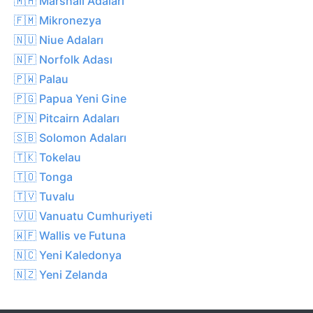
🇲🇭 Marshall Adaları
🇫🇲 Mikronezya
🇳🇺 Niue Adaları
🇳🇫 Norfolk Adası
🇵🇼 Palau
🇵🇬 Papua Yeni Gine
🇵🇳 Pitcairn Adaları
🇸🇧 Solomon Adaları
🇹🇰 Tokelau
🇹🇴 Tonga
🇹🇻 Tuvalu
🇻🇺 Vanuatu Cumhuriyeti
🇼🇫 Wallis ve Futuna
🇳🇨 Yeni Kaledonya
🇳🇿 Yeni Zelanda