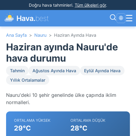
Doğru hava tahminleri
.
Tüm ülkeleri gör
.
☰
Hava.
best
🌐
Ana Sayfa
>
Nauru
>
Haziran Ayında Hava
Haziran ayında Nauru'de
hava durumu
Tahmin
Ağustos Ayında Hava
Eylül Ayında Hava
Yıllık Ortalamalar
Nauru'deki 10 şehir genelinde ülke çapında iklim
normalleri.
ORTALAMA YÜKSEK
ORTALAMA DÜŞÜK
29°C
28°C