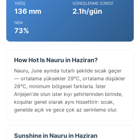
YAĞIŞ
GÜNEŞLENME SÜRESI
136 mm
2.1h/gün
NEM
73%
How Hot Is Nauru in Haziran?
Nauru, June ayında tutarlı şekilde sıcak geçer
— ortalama yüksekler 29°C, ortalama düşükler
28°C, minimum bölgesel farklarla. İster
Arijejen'de olun ister kıyı şehirlerinden birinde,
koşullar genel olarak aynı hissettirir: sıcak,
genelde açık ve gece çok az serinleme olur.
Sunshine in Nauru in Haziran