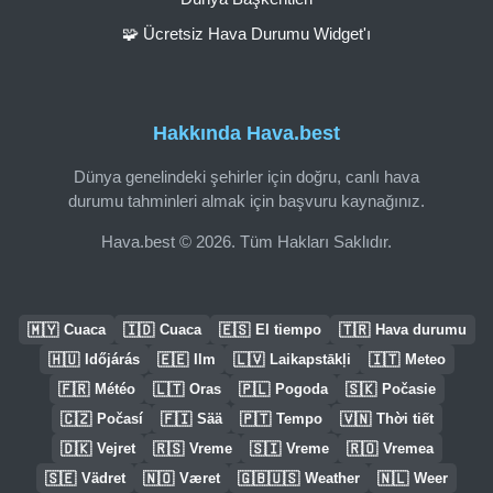
🧩 Ücretsiz Hava Durumu Widget'ı
Hakkında Hava.best
Dünya genelindeki şehirler için doğru, canlı hava
durumu tahminleri almak için başvuru kaynağınız.
Hava.best © 2026. Tüm Hakları Saklıdır.
🇲🇾
🇮🇩
🇪🇸
🇹🇷
Cuaca
Cuaca
El tiempo
Hava durumu
🇭🇺
🇪🇪
🇱🇻
🇮🇹
Időjárás
Ilm
Laikapstākļi
Meteo
🇫🇷
🇱🇹
🇵🇱
🇸🇰
Météo
Oras
Pogoda
Počasie
🇨🇿
🇫🇮
🇵🇹
🇻🇳
Počasí
Sää
Tempo
Thời tiết
🇩🇰
🇷🇸
🇸🇮
🇷🇴
Vejret
Vreme
Vreme
Vremea
🇸🇪
🇳🇴
🇬🇧🇺🇸
🇳🇱
Vädret
Været
Weather
Weer