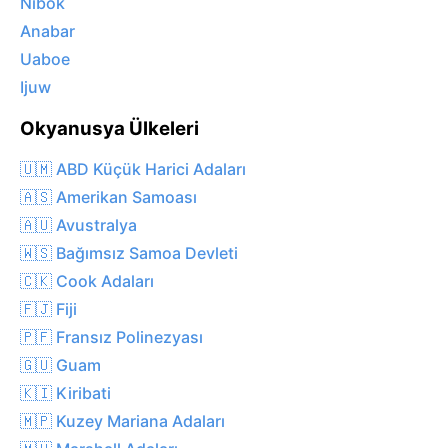
Nibok
Anabar
Uaboe
Ijuw
Okyanusya Ülkeleri
🇺🇲 ABD Küçük Harici Adaları
🇦🇸 Amerikan Samoası
🇦🇺 Avustralya
🇼🇸 Bağımsız Samoa Devleti
🇨🇰 Cook Adaları
🇫🇯 Fiji
🇵🇫 Fransız Polinezyası
🇬🇺 Guam
🇰🇮 Kiribati
🇲🇵 Kuzey Mariana Adaları