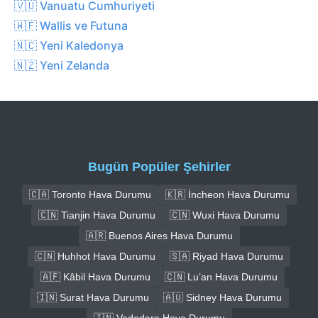
🇻🇺 Vanuatu Cumhuriyeti
🇼🇫 Wallis ve Futuna
🇳🇨 Yeni Kaledonya
🇳🇿 Yeni Zelanda
Bugün Popüler Şehirler
🇨🇦 Toronto Hava Durumu
🇰🇷 İncheon Hava Durumu
🇨🇳 Tianjin Hava Durumu
🇨🇳 Wuxi Hava Durumu
🇦🇷 Buenos Aires Hava Durumu
🇨🇳 Huhhot Hava Durumu
🇸🇦 Riyad Hava Durumu
🇦🇫 Kâbil Hava Durumu
🇨🇳 Lu’an Hava Durumu
🇮🇳 Surat Hava Durumu
🇦🇺 Sidney Hava Durumu
🇮🇳 Vadodara Hava Durumu