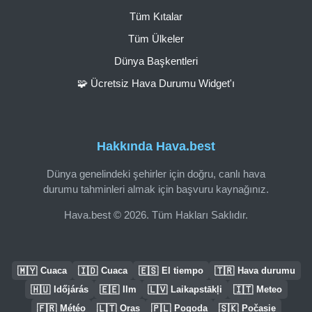
Tüm Kıtalar
Tüm Ülkeler
Dünya Başkentleri
🧩 Ücretsiz Hava Durumu Widget'ı
Hakkında Hava.best
Dünya genelindeki şehirler için doğru, canlı hava
durumu tahminleri almak için başvuru kaynağınız.
Hava.best © 2026. Tüm Hakları Saklıdır.
🇲🇾
🇮🇩
🇪🇸
🇹🇷
Cuaca
Cuaca
El tiempo
Hava durumu
🇭🇺
🇪🇪
🇱🇻
🇮🇹
Időjárás
Ilm
Laikapstākļi
Meteo
🇫🇷
🇱🇹
🇵🇱
🇸🇰
Météo
Oras
Pogoda
Počasie