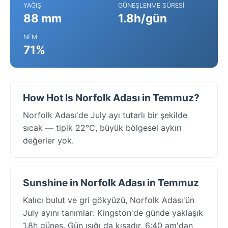
YAĞIŞ
GÜNEŞLENME SÜRESI
88 mm
1.8h/gün
NEM
71%
How Hot Is Norfolk Adası in Temmuz?
Norfolk Adası'de July ayı tutarlı bir şekilde
sıcak — tipik 22°C, büyük bölgesel aykırı
değerler yok.
Sunshine in Norfolk Adası in Temmuz
Kalıcı bulut ve gri gökyüzü, Norfolk Adası'ün
July ayını tanımlar: Kingston'de günde yaklaşık
1.8h güneş. Gün ışığı da kısadır, 6:40 am'dan