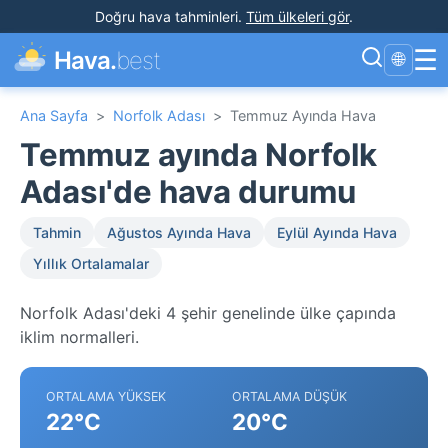
Doğru hava tahminleri
.
Tüm ülkeleri gör
.
☰
Hava.
best
🌐
Ana Sayfa
>
Norfolk Adası
>
Temmuz Ayında Hava
Temmuz ayında Norfolk
Adası'de hava durumu
Tahmin
Ağustos Ayında Hava
Eylül Ayında Hava
Yıllık Ortalamalar
Norfolk Adası'deki 4 şehir genelinde ülke çapında
iklim normalleri.
ORTALAMA YÜKSEK
ORTALAMA DÜŞÜK
22°C
20°C