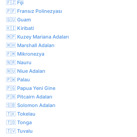
🇫🇯 Fiji
🇵🇫 Fransız Polinezyası
🇬🇺 Guam
🇰🇮 Kiribati
🇲🇵 Kuzey Mariana Adaları
🇲🇭 Marshall Adaları
🇫🇲 Mikronezya
🇳🇷 Nauru
🇳🇺 Niue Adaları
🇵🇼 Palau
🇵🇬 Papua Yeni Gine
🇵🇳 Pitcairn Adaları
🇸🇧 Solomon Adaları
🇹🇰 Tokelau
🇹🇴 Tonga
🇹🇻 Tuvalu