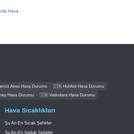
ında Hava
uenos Aires Hava Durumu
🇨🇳 Huhhot Hava Durumu
dney Hava Durumu
🇮🇳 Vadodara Hava Durumu
Hava Sıcaklıkları
Şu An En Sıcak Şehirler
Şu An En Soğuk Şehirler