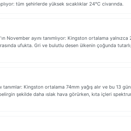
lıyor: tüm şehirlerde yüksek sıcaklıklar 24°C civarında.
sı'ın November ayını tanımlıyor: Kingston ortalama yalnızca 
sında ufukta. Gri ve bulutlu desen ülkenin çoğunda tutarlı,
tanımlar: Kingston ortalama 74mm yağış alır ve bu 13 güne 
belirgin şekilde daha ıslak hava görürken, kıta içleri spektr