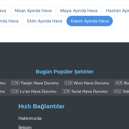
ava
Nisan Ayında Hava
Mayıs Ayında Hava
Haziran Ay
ında Hava
Ekim Ayında Hava
Kasım Ayında Hava
Bugün Popüler Şehirler
umu
🇨🇳 Tianjin Hava Durumu
🇨🇳 Wuxi Hava Durumu
🇦🇷 B
umu
🇨🇳 Lu’an Hava Durumu
🇮🇳 Surat Hava Durumu
🇦🇺 Si
Hızlı Bağlantılar
Hakkımızda
İletişim