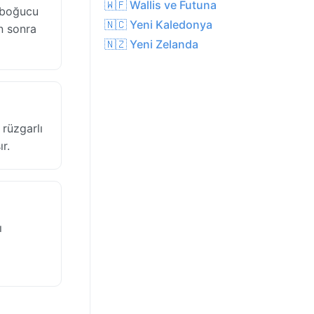
🇼🇫 Wallis ve Futuna
e boğucu
🇳🇨 Yeni Kaledonya
n sonra
🇳🇿 Yeni Zelanda
rüzgarlı
r.
ı