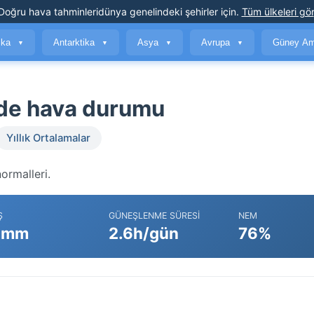
Doğru hava tahminleri
dünya genelindeki şehirler için
.
Tüm ülkeleri gör
ika
Antarktika
Asya
Avrupa
Güney Am
▼
▼
▼
▼
'de hava durumu
Yıllık Ortalamalar
ormalleri.
Ş
GÜNEŞLENME SÜRESI
NEM
 mm
2.6h/gün
76%