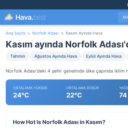
Hava.
best
Afr
Ana Sayfa
>
Norfolk Adası
>
Kasım Ayında Hava
Kasım ayında Norfolk Adası
Tahmin
Ağustos Ayında Hava
Eylül Ayında Hava
Norfolk Adası'deki 4 şehir genelinde ülke çapında iklim n
ORTALAMA YÜKSEK
ORTALAMA DÜŞÜK
YAĞI
24°C
22°C
74
How Hot Is Norfolk Adası in Kasım?