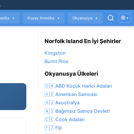
.
🌐
erika
Kuzey Amerika
Okyanusya
▾
▼
▼
▼
Norfolk Island En İyi Şehirler
Kingston
Burnt Pine
Okyanusya Ülkeleri
🇺🇲 ABD Küçük Harici Adaları
🇦🇸 Amerikan Samoası
🇦🇺 Avustralya
🇼🇸 Bağımsız Samoa Devleti
🇨🇰 Cook Adaları
🇫🇯 Fiji