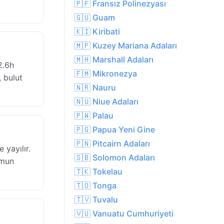
🇵🇫 Fransız Polinezyası
🇬🇺 Guam
🇰🇮 Kiribati
🇲🇵 Kuzey Mariana Adaları
🇲🇭 Marshall Adaları
2.6h
🇫🇲 Mikronezya
 bulut
🇳🇷 Nauru
🇳🇺 Niue Adaları
🇵🇼 Palau
🇵🇬 Papua Yeni Gine
🇵🇳 Pitcairn Adaları
yayılır.
🇸🇧 Solomon Adaları
umun
🇹🇰 Tokelau
🇹🇴 Tonga
🇹🇻 Tuvalu
🇻🇺 Vanuatu Cumhuriyeti