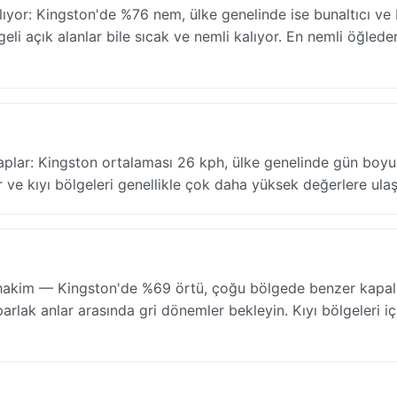
ıyor: Kingston'de %76 nem, ülke genelinde ise bunaltıcı v
li açık alanlar bile sıcak ve nemli kalıyor. En nemli öğlede
aplar: Kingston ortalaması 26 kph, ülke genelinde gün boyu 
r ve kıyı bölgeleri genellikle çok daha yüksek değerlere ulaşı
hakim — Kingston'de %69 örtü, çoğu bölgede benzer kapal
parlak anlar arasında gri dönemler bekleyin. Kıyı bölgeleri iç