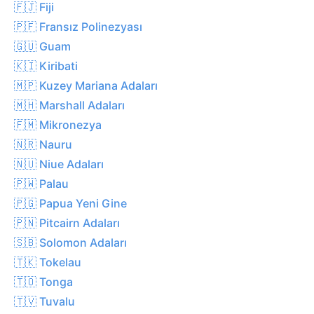
🇫🇯 Fiji
🇵🇫 Fransız Polinezyası
🇬🇺 Guam
🇰🇮 Kiribati
🇲🇵 Kuzey Mariana Adaları
🇲🇭 Marshall Adaları
🇫🇲 Mikronezya
🇳🇷 Nauru
🇳🇺 Niue Adaları
🇵🇼 Palau
🇵🇬 Papua Yeni Gine
🇵🇳 Pitcairn Adaları
🇸🇧 Solomon Adaları
🇹🇰 Tokelau
🇹🇴 Tonga
🇹🇻 Tuvalu