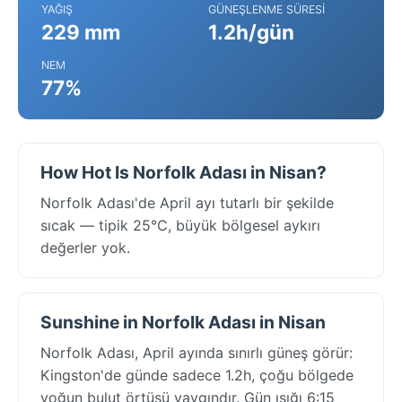
YAĞIŞ
GÜNEŞLENME SÜRESI
229 mm
1.2h/gün
NEM
77%
How Hot Is Norfolk Adası in Nisan?
Norfolk Adası'de April ayı tutarlı bir şekilde
sıcak — tipik 25°C, büyük bölgesel aykırı
değerler yok.
Sunshine in Norfolk Adası in Nisan
Norfolk Adası, April ayında sınırlı güneş görür:
Kingston'de günde sadece 1.2h, çoğu bölgede
yoğun bulut örtüsü yaygındır. Gün ışığı 6:15