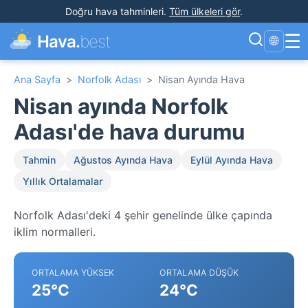
Doğru hava tahminleri
.
Tüm ülkeleri gör
.
☰
Hava.
best
🌐
Ana Sayfa
>
Norfolk Adası
>
Nisan Ayında Hava
Nisan ayında Norfolk
Adası'de hava durumu
Tahmin
Ağustos Ayında Hava
Eylül Ayında Hava
Yıllık Ortalamalar
Norfolk Adası'deki 4 şehir genelinde ülke çapında
iklim normalleri.
ORTALAMA YÜKSEK
ORTALAMA DÜŞÜK
25°C
24°C