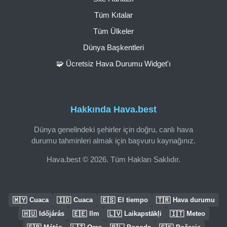
Tüm Kıtalar
Tüm Ülkeler
Dünya Başkentleri
🧩 Ücretsiz Hava Durumu Widget'ı
Hakkında Hava.best
Dünya genelindeki şehirler için doğru, canlı hava
durumu tahminleri almak için başvuru kaynağınız.
Hava.best © 2026. Tüm Hakları Saklıdır.
🇲🇾
🇮🇩
🇪🇸
🇹🇷
Cuaca
Cuaca
El tiempo
Hava durumu
🇭🇺
🇪🇪
🇱🇻
🇮🇹
Időjárás
Ilm
Laikapstākļi
Meteo