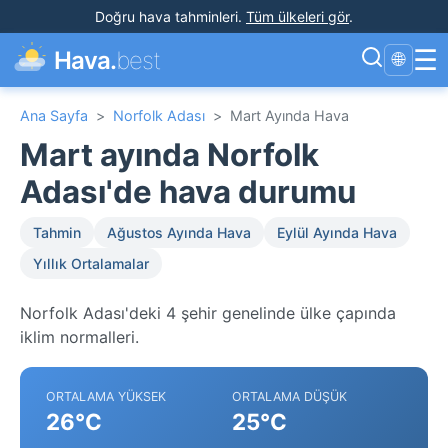
Doğru hava tahminleri
.
Tüm ülkeleri gör
.
☰
Hava.
best
🌐
Ana Sayfa
>
Norfolk Adası
>
Mart Ayında Hava
Mart ayında Norfolk
Adası'de hava durumu
Tahmin
Ağustos Ayında Hava
Eylül Ayında Hava
Yıllık Ortalamalar
Norfolk Adası'deki 4 şehir genelinde ülke çapında
iklim normalleri.
ORTALAMA YÜKSEK
ORTALAMA DÜŞÜK
26°C
25°C