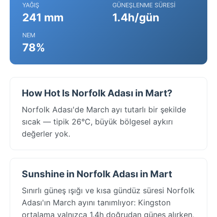
YAĞIŞ
GÜNEŞLENME SÜRESI
241 mm
1.4h/gün
NEM
78%
How Hot Is Norfolk Adası in Mart?
Norfolk Adası'de March ayı tutarlı bir şekilde
sıcak — tipik 26°C, büyük bölgesel aykırı
değerler yok.
Sunshine in Norfolk Adası in Mart
Sınırlı güneş ışığı ve kısa gündüz süresi Norfolk
Adası'ın March ayını tanımlıyor: Kingston
ortalama yalnızca 1.4h doğrudan güneş alırken,