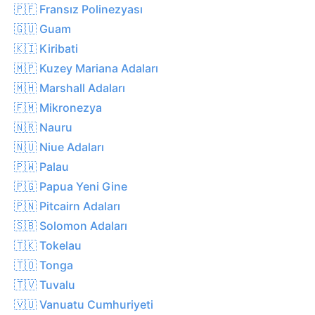
🇵🇫 Fransız Polinezyası
🇬🇺 Guam
🇰🇮 Kiribati
🇲🇵 Kuzey Mariana Adaları
🇲🇭 Marshall Adaları
🇫🇲 Mikronezya
🇳🇷 Nauru
🇳🇺 Niue Adaları
🇵🇼 Palau
🇵🇬 Papua Yeni Gine
🇵🇳 Pitcairn Adaları
🇸🇧 Solomon Adaları
🇹🇰 Tokelau
🇹🇴 Tonga
🇹🇻 Tuvalu
🇻🇺 Vanuatu Cumhuriyeti