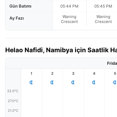
Gün Batımı
05:44 PM
05:45 PM
Waning
Waning
Ay Fazı
Crescent
Crescent
Helao Nafidi, Namibya için Saatlik
Frid
1
2
3
4
5
33.0°C
27.0°C
21.0°C