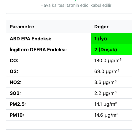
Hava kalitesi tatmin edici kabul edilir
Parametre
Değer
ABD EPA Endeksi:
1 (İyi)
İngiltere DEFRA Endeksi:
2 (Düşük)
CO:
180.0 µg/m³
O3:
69.0 µg/m³
NO2:
3.6 µg/m³
SO2:
2.2 µg/m³
PM2.5:
14.1 µg/m³
PM10:
14.6 µg/m³