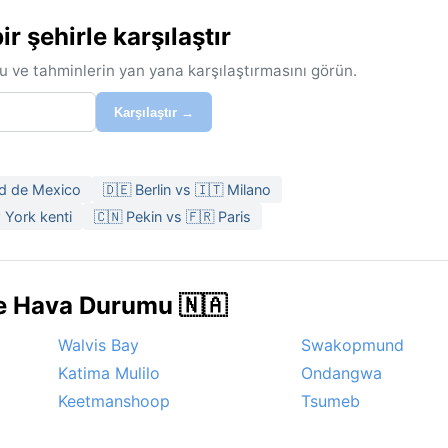
 şehirle karşılaştır
u ve tahminlerin yan yana karşılaştırmasını görün.
Karşılaştır →
ad de Mexico
🇩🇪 Berlin vs 🇮🇹 Milano
 York kenti
🇨🇳 Pekin vs 🇫🇷 Paris
de Hava Durumu 🇳🇦
Walvis Bay
Swakopmund
Katima Mulilo
Ondangwa
Keetmanshoop
Tsumeb