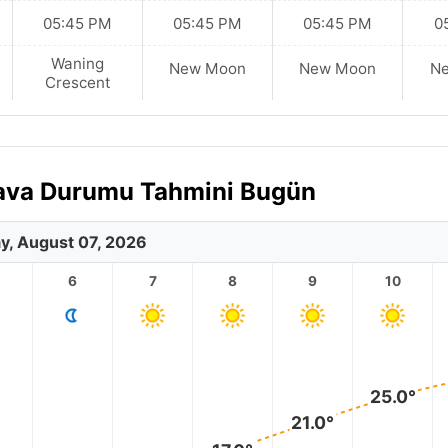
05:45 PM
05:45 PM
05:45 PM
0
Waning
New Moon
New Moon
N
Crescent
 Hava Durumu Tahmini Bugün
ay, August 07, 2026
6
7
8
9
10
25.0°
21.0°