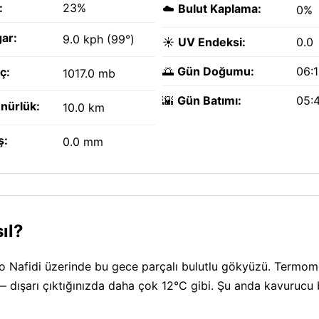
:
23%
☁️
Bulut Kaplama:
0%
ar:
9.0 kph (99°)
☀️
UV Endeksi:
0.0
🌅
Gün Doğumu:
06:
ç:
1017.0 mb
🌇
Gün Batımı:
05:
nürlük:
10.0 km
ş:
0.0 mm
ıl?
lao Nafidi üzerinde bu gece parçalı bulutlu gökyüzü. Termom
— dışarı çıktığınızda daha çok 12°C gibi. Şu anda kavurucu