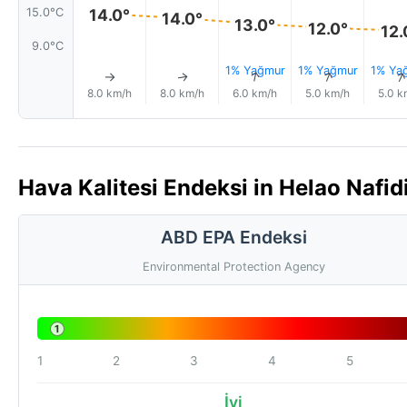
15.0°C
14.0°
14.0°
13.0°
12.0°
12.
9.0°C
1% Yağmur
1% Yağmur
1% Ya
↑
↑
↑
↑
8.0 km/h
8.0 km/h
6.0 km/h
5.0 km/h
5.0 k
Hava Kalitesi Endeksi in Helao Nafid
ABD EPA Endeksi
Environmental Protection Agency
1
1
2
3
4
5
İyi