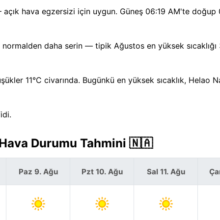
— açık hava egzersizi için uygun. Güneş 06:19 AM'te doğup
 normalden daha serin — tipik Ağustos en yüksek sıcaklığı 
şükler 11°C civarında. Bugünkü en yüksek sıcaklık, Helao Na
idi.
k Hava Durumu Tahmini 🇳🇦
Paz 9. Ağu
Pzt 10. Ağu
Sal 11. Ağu
Ça