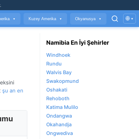
.
🌐
erika
Kuzey Amerika
Okyanusya
▾
▼
▼
▼
Namibia En İyi Şehirler
Windhoek
Rundu
Walvis Bay
Swakopmund
eksini
Oshakati
t
şu an en
Rehoboth
Katima Mulilo
Ondangwa
rumu
Okahandja
Ongwediva