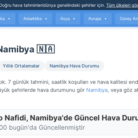
Doğru hava tahminleri
dünya genelindeki şehirler için
.
Tüm ülkeleri gör
ika
Antarktika
Asya
Avrupa
Güney Am
▼
▼
▼
▼
Namibya 🇳🇦
Yıllık Ortalamalar
Namibya Hava Durumu
. 7 günlük tahmini, saatlik koşulları ve hava kalitesi end
yük şehirlerde hava durumunu gör
Namibya
, veya göz a
o Nafidi, Namibya'de Güncel Hava Du
:00 bugün'da Güncellenmiştir