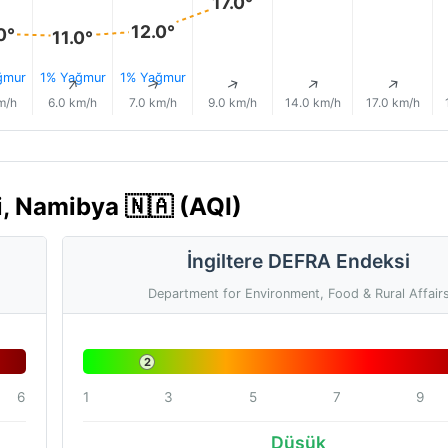
17.0°
12.0°
0°
11.0°
ğmur
1% Yağmur
1% Yağmur
↑
↑
↑
↑
↑
↑
m/h
6.0 km/h
7.0 km/h
9.0 km/h
14.0 km/h
17.0 km/h
i, Namibya 🇳🇦 (AQI)
İngiltere DEFRA Endeksi
Department for Environment, Food & Rural Affair
2
6
1
3
5
7
9
Düşük