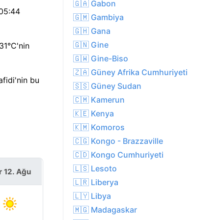
🇬🇦 Gabon
 05:44
🇬🇲 Gambiya
🇬🇭 Gana
🇬🇳 Gine
31°C'nin
🇬🇼 Gine-Biso
🇿🇦 Güney Afrika Cumhuriyeti
fidi'nin bu
🇸🇸 Güney Sudan
🇨🇲 Kamerun
🇰🇪 Kenya
🇰🇲 Komoros
🇨🇬 Kongo - Brazzaville
🇨🇩 Kongo Cumhuriyeti
🇱🇸 Lesoto
r 12. Ağu
🇱🇷 Liberya
🇱🇾 Libya
🇲🇬 Madagaskar