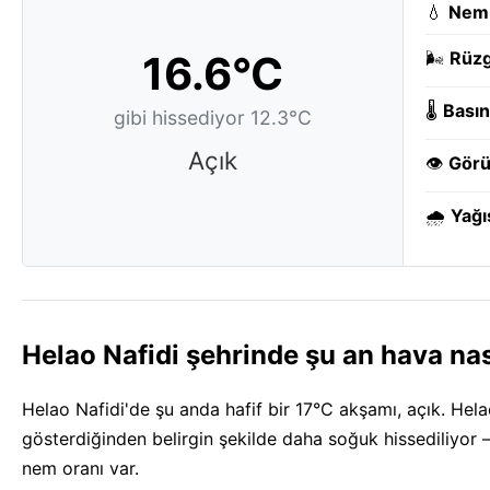
💧
Nem
16.6°C
🌬️
Rüzg
🌡️
Basın
gibi hissediyor 12.3°C
Açık
👁️
Görü
🌧️
Yağı
Helao Nafidi şehrinde şu an hava nas
Helao Nafidi'de şu anda hafif bir 17°C akşamı, açık. He
gösterdiğinden belirgin şekilde daha soğuk hissediliyor 
nem oranı var.