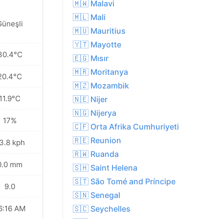
🇲🇼 Malavi
🇲🇱 Mali
Güneşli
🇲🇺 Mauritius
🇾🇹 Mayotte
30.4°C
🇪🇬 Mısır
🇲🇷 Moritanya
20.4°C
🇲🇿 Mozambik
11.9°C
🇳🇪 Nijer
🇳🇬 Nijerya
17%
🇨🇫 Orta Afrika Cumhuriyeti
🇷🇪 Reunion
3.8 kph
🇷🇼 Ruanda
0.0 mm
🇸🇭 Saint Helena
🇸🇹 São Tomé and Príncipe
9.0
🇸🇳 Senegal
6:16 AM
🇸🇨 Seychelles