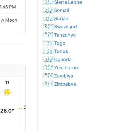
🇸🇱 Sierra Leone
5:46 PM
🇸🇴 Somali
🇸🇩 Sudan
ew Moon
🇸🇿 Swaziland
🇹🇿 Tanzanya
🇹🇬 Togo
🇹🇳 Tunus
🇺🇬 Uganda
🇨🇻 Yeşilburun
🇿🇲 Zambiya
11
12
13
14
15
16
🇿🇼 Zimbabve
31.0°
31.0°
31.0°
31.0°
30.0°
28.0°