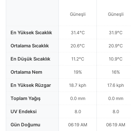
Güneşli
Güneşli
En Yüksek Sıcaklık
31.4°C
31.9°C
Ortalama Sıcaklık
20.6°C
20.9°C
En Düşük Sıcaklık
11.2°C
10.9°C
Ortalama Nem
19%
16%
En Yüksek Rüzgar
18.7 kph
17.6 kph
Toplam Yağış
0.0 mm
0.0 mm
UV Endeksi
8.0
8.0
Gün Doğumu
06:19 AM
06:19 AM