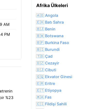
Afrika Ülkeleri
🇦🇴 Angola
🇪🇭 Batı Sahra
19 AM
🇧🇯 Benin
44 PM
🇧🇼 Botswana
🇧🇫 Burkina Faso
🇧🇮 Burundi
🇹🇩 Çad
🇩🇿 Cezayir
🇩🇯 Cibuti
🇬🇶 Ekvator Ginesi
🇪🇷 Eritre
🇪🇹 Etiyopya
etrenin
🇲🇦 Fas
 bir %23
🇨🇮 Fildişi Sahili