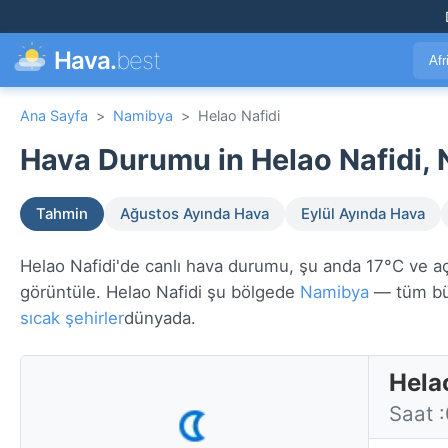
Hava.
best
Afr
Ana Sayfa
>
Namibya
>
Helao Nafidi
Hava Durumu in Helao Nafidi, 
Tahmin
Ağustos Ayında Hava
Eylül Ayında Hava
Helao Nafidi'de canlı hava durumu, şu anda 17°C ve açık
görüntüle. Helao Nafidi şu bölgede
Namibya
— tüm bü
sıcak şehirler
dünyada.
Hela
Saat 