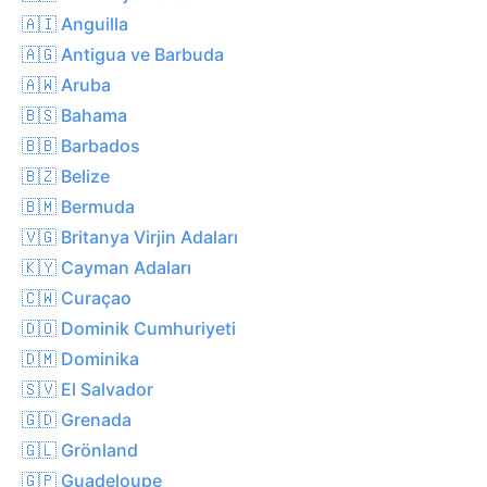
🇦🇮 Anguilla
🇦🇬 Antigua ve Barbuda
🇦🇼 Aruba
🇧🇸 Bahama
🇧🇧 Barbados
🇧🇿 Belize
🇧🇲 Bermuda
🇻🇬 Britanya Virjin Adaları
🇰🇾 Cayman Adaları
🇨🇼 Curaçao
🇩🇴 Dominik Cumhuriyeti
🇩🇲 Dominika
🇸🇻 El Salvador
🇬🇩 Grenada
🇬🇱 Grönland
🇬🇵 Guadeloupe