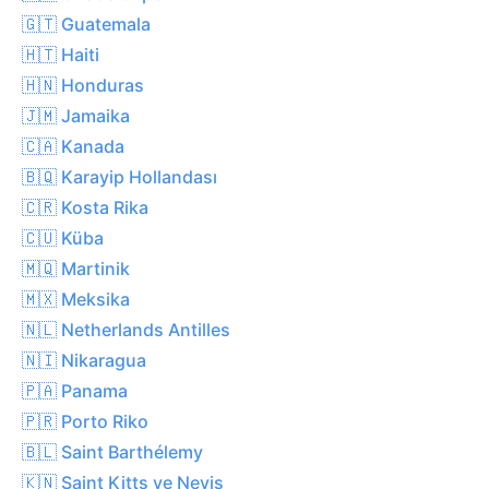
🇬🇹 Guatemala
🇭🇹 Haiti
🇭🇳 Honduras
🇯🇲 Jamaika
🇨🇦 Kanada
🇧🇶 Karayip Hollandası
🇨🇷 Kosta Rika
🇨🇺 Küba
🇲🇶 Martinik
🇲🇽 Meksika
🇳🇱 Netherlands Antilles
🇳🇮 Nikaragua
🇵🇦 Panama
🇵🇷 Porto Riko
🇧🇱 Saint Barthélemy
🇰🇳 Saint Kitts ve Nevis