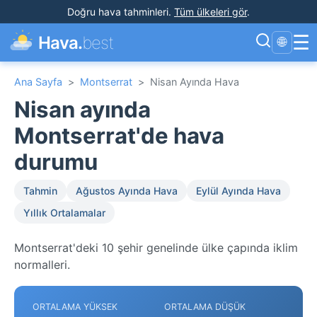
Doğru hava tahminleri
.
Tüm ülkeleri gör
.
☰
Hava.
best
🌐
Ana Sayfa
>
Montserrat
>
Nisan Ayında Hava
Nisan ayında
Montserrat'de hava
durumu
Tahmin
Ağustos Ayında Hava
Eylül Ayında Hava
Yıllık Ortalamalar
Montserrat'deki 10 şehir genelinde ülke çapında iklim
normalleri.
ORTALAMA YÜKSEK
ORTALAMA DÜŞÜK