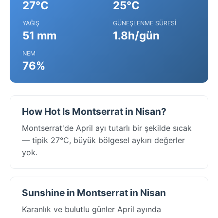
27°C
25°C
YAĞIŞ
GÜNEŞLENME SÜRESI
51 mm
1.8h/gün
NEM
76%
How Hot Is Montserrat in Nisan?
Montserrat'de April ayı tutarlı bir şekilde sıcak
— tipik 27°C, büyük bölgesel aykırı değerler
yok.
Sunshine in Montserrat in Nisan
Karanlık ve bulutlu günler April ayında