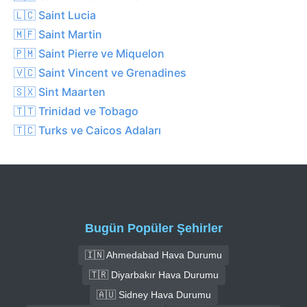
🇱🇨 Saint Lucia
🇲🇫 Saint Martin
🇵🇲 Saint Pierre ve Miquelon
🇻🇨 Saint Vincent ve Grenadines
🇸🇽 Sint Maarten
🇹🇹 Trinidad ve Tobago
🇹🇨 Turks ve Caicos Adaları
Bugün Popüler Şehirler
🇮🇳 Ahmedabad Hava Durumu
🇹🇷 Diyarbakır Hava Durumu
🇦🇺 Sidney Hava Durumu