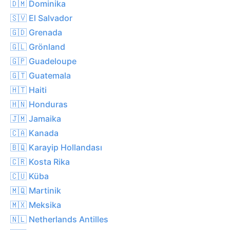
🇩🇲 Dominika
🇸🇻 El Salvador
🇬🇩 Grenada
🇬🇱 Grönland
🇬🇵 Guadeloupe
🇬🇹 Guatemala
🇭🇹 Haiti
🇭🇳 Honduras
🇯🇲 Jamaika
🇨🇦 Kanada
🇧🇶 Karayip Hollandası
🇨🇷 Kosta Rika
🇨🇺 Küba
🇲🇶 Martinik
🇲🇽 Meksika
🇳🇱 Netherlands Antilles