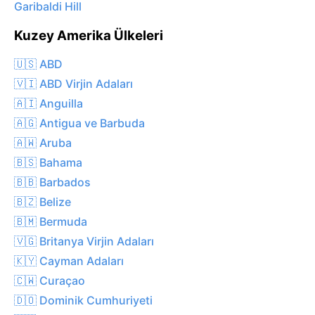
Garibaldi Hill
Kuzey Amerika Ülkeleri
🇺🇸 ABD
🇻🇮 ABD Virjin Adaları
🇦🇮 Anguilla
🇦🇬 Antigua ve Barbuda
🇦🇼 Aruba
🇧🇸 Bahama
🇧🇧 Barbados
🇧🇿 Belize
🇧🇲 Bermuda
🇻🇬 Britanya Virjin Adaları
🇰🇾 Cayman Adaları
🇨🇼 Curaçao
🇩🇴 Dominik Cumhuriyeti