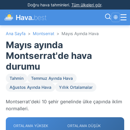
Doğru hava tahminleri
.
Tüm ülkeleri gör
.
☰
Hava.
best
🌐
Ana Sayfa
>
Montserrat
>
Mayıs Ayında Hava
Mayıs ayında
Montserrat'de hava
durumu
Tahmin
Temmuz Ayında Hava
Ağustos Ayında Hava
Yıllık Ortalamalar
Montserrat'deki 10 şehir genelinde ülke çapında iklim
normalleri.
ORTALAMA YÜKSEK
ORTALAMA DÜŞÜK