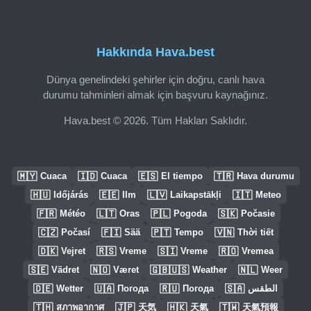
Hakkında Hava.best
Dünya genelindeki şehirler için doğru, canlı hava
durumu tahminleri almak için başvuru kaynağınız.
Hava.best © 2026. Tüm Hakları Saklıdır.
🇲🇾
🇮🇩
🇪🇸
🇹🇷
Cuaca
Cuaca
El tiempo
Hava durumu
🇭🇺
🇪🇪
🇱🇻
🇮🇹
Időjárás
Ilm
Laikapstākļi
Meteo
🇫🇷
🇱🇹
🇵🇱
🇸🇰
Météo
Oras
Pogoda
Počasie
🇨🇿
🇫🇮
🇵🇹
🇻🇳
Počasí
Sää
Tempo
Thời tiết
🇩🇰
🇷🇸
🇸🇮
🇷🇴
Vejret
Vreme
Vreme
Vremea
🇸🇪
🇳🇴
🇬🇧🇺🇸
🇳🇱
Vädret
Været
Weather
Weer
🇩🇪
🇺🇦
🇷🇺
🇸🇦
Wetter
Погода
Погода
الطقس
🇹🇭
🇯🇵
🇭🇰
🇹🇼
สภาพอากาศ
天気
天氣
天氣預報