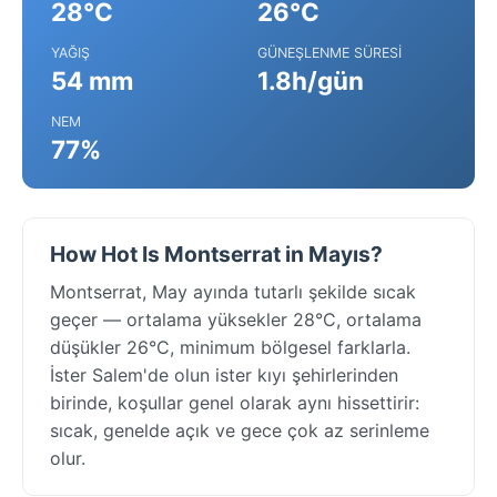
28°C
26°C
YAĞIŞ
GÜNEŞLENME SÜRESI
54 mm
1.8h/gün
NEM
77%
How Hot Is Montserrat in Mayıs?
Montserrat, May ayında tutarlı şekilde sıcak
geçer — ortalama yüksekler 28°C, ortalama
düşükler 26°C, minimum bölgesel farklarla.
İster Salem'de olun ister kıyı şehirlerinden
birinde, koşullar genel olarak aynı hissettirir:
sıcak, genelde açık ve gece çok az serinleme
olur.