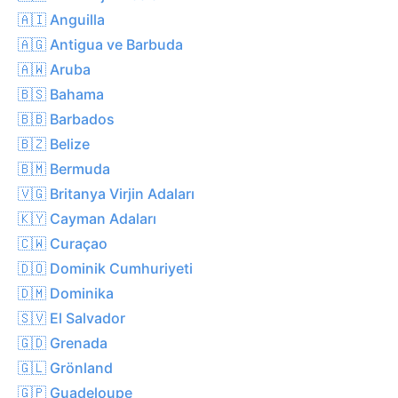
🇦🇮 Anguilla
🇦🇬 Antigua ve Barbuda
🇦🇼 Aruba
🇧🇸 Bahama
🇧🇧 Barbados
🇧🇿 Belize
🇧🇲 Bermuda
🇻🇬 Britanya Virjin Adaları
🇰🇾 Cayman Adaları
🇨🇼 Curaçao
🇩🇴 Dominik Cumhuriyeti
🇩🇲 Dominika
🇸🇻 El Salvador
🇬🇩 Grenada
🇬🇱 Grönland
🇬🇵 Guadeloupe