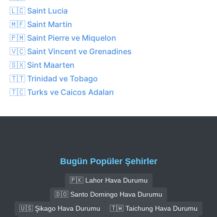
🇱🇨 Saint Lucia
🇲🇫 Saint Martin
🇵🇲 Saint Pierre ve Miquelon
🇻🇨 Saint Vincent ve Grenadines
🇸🇽 Sint Maarten
🇹🇹 Trinidad ve Tobago
🇹🇨 Turks ve Caicos Adaları
Bugün Popüler Şehirler
🇵🇰 Lahor Hava Durumu
🇩🇴 Santo Domingo Hava Durumu
🇺🇸 Şikago Hava Durumu
🇹🇼 Taichung Hava Durumu