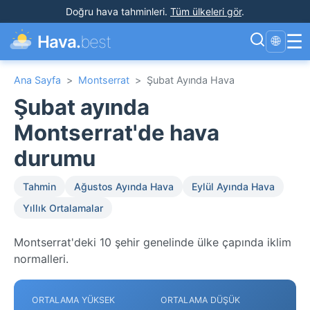
Doğru hava tahminleri
.
Tüm ülkeleri gör
.
☰
Hava.
best
🌐
Ana Sayfa
>
Montserrat
>
Şubat Ayında Hava
Şubat ayında
Montserrat'de hava
durumu
Tahmin
Ağustos Ayında Hava
Eylül Ayında Hava
Yıllık Ortalamalar
Montserrat'deki 10 şehir genelinde ülke çapında iklim
normalleri.
ORTALAMA YÜKSEK
ORTALAMA DÜŞÜK