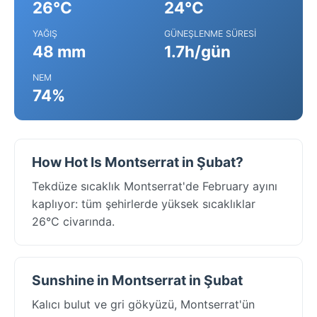
26°C
24°C
YAĞIŞ
GÜNEŞLENME SÜRESI
48 mm
1.7h/gün
NEM
74%
How Hot Is Montserrat in Şubat?
Tekdüze sıcaklık Montserrat'de February ayını
kaplıyor: tüm şehirlerde yüksek sıcaklıklar
26°C civarında.
Sunshine in Montserrat in Şubat
Kalıcı bulut ve gri gökyüzü, Montserrat'ün