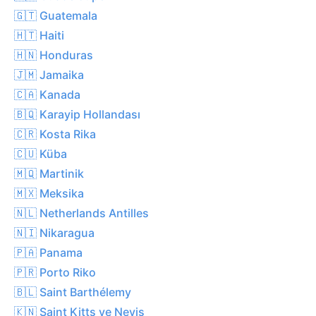
🇬🇹 Guatemala
🇭🇹 Haiti
🇭🇳 Honduras
🇯🇲 Jamaika
🇨🇦 Kanada
🇧🇶 Karayip Hollandası
🇨🇷 Kosta Rika
🇨🇺 Küba
🇲🇶 Martinik
🇲🇽 Meksika
🇳🇱 Netherlands Antilles
🇳🇮 Nikaragua
🇵🇦 Panama
🇵🇷 Porto Riko
🇧🇱 Saint Barthélemy
🇰🇳 Saint Kitts ve Nevis