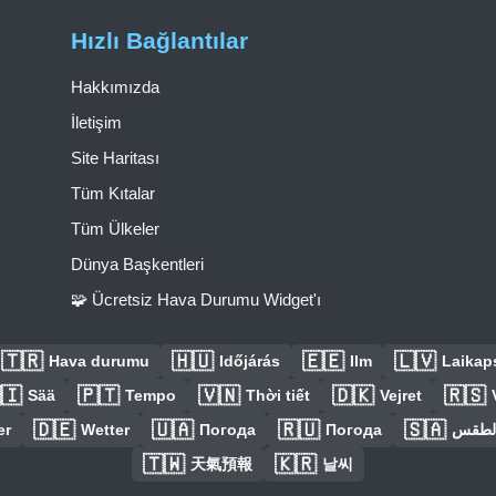
Hızlı Bağlantılar
Hakkımızda
İletişim
Site Haritası
Tüm Kıtalar
Tüm Ülkeler
Dünya Başkentleri
🧩 Ücretsiz Hava Durumu Widget'ı
🇹🇷
🇭🇺
🇪🇪
🇱🇻
Hava durumu
Időjárás
Ilm
Laikaps
🇮
🇵🇹
🇻🇳
🇩🇰
🇷🇸
Sää
Tempo
Thời tiết
Vejret
🇩🇪
🇺🇦
🇷🇺
🇸🇦
er
Wetter
Погода
Погода
الطق
🇹🇼
🇰🇷
天氣預報
날씨