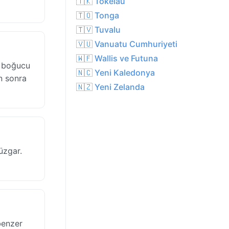
🇹🇰 Tokelau
🇹🇴 Tonga
🇹🇻 Tuvalu
🇻🇺 Vanuatu Cumhuriyeti
🇼🇫 Wallis ve Futuna
e boğucu
🇳🇨 Yeni Kaledonya
n sonra
🇳🇿 Yeni Zelanda
üzgar.
benzer