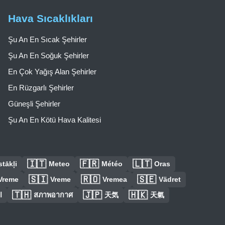
Hava Sıcaklıkları
Şu An En Sıcak Şehirler
Şu An En Soğuk Şehirler
En Çok Yağış Alan Şehirler
En Rüzgarlı Şehirler
Güneşli Şehirler
Şu An En Kötü Hava Kalitesi
🇮🇹
🇫🇷
🇱🇹
tākļi
Meteo
Météo
Oras
🇸🇮
🇷🇴
🇸🇪
Vreme
Vreme
Vremea
Vädret
🇹🇭
🇯🇵
🇭🇰
ا
สภาพอากาศ
天気
天氣