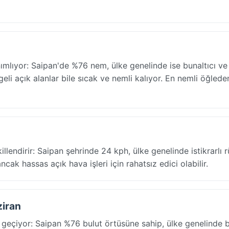
ımlıyor: Saipan'de %76 nem, ülke genelinde ise bunaltıcı v
li açık alanlar bile sıcak ve nemli kalıyor. En nemli öğlede
illendirir: Saipan şehrinde 24 kph, ülke genelinde istikrarlı r
ncak hassas açık hava işleri için rahatsız edici olabilir.
ziran
 geçiyor: Saipan %76 bulut örtüsüne sahip, ülke genelinde 