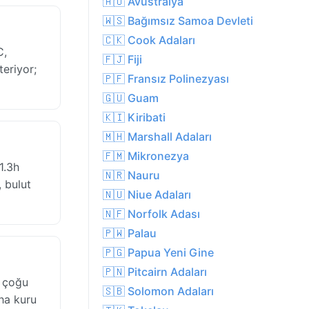
🇦🇺 Avustralya
🇼🇸 Bağımsız Samoa Devleti
🇨🇰 Cook Adaları
C,
🇫🇯 Fiji
teriyor;
🇵🇫 Fransız Polinezyası
🇬🇺 Guam
🇰🇮 Kiribati
🇲🇭 Marshall Adaları
🇫🇲 Mikronezya
1.3h
🇳🇷 Nauru
 bulut
🇳🇺 Niue Adaları
🇳🇫 Norfolk Adası
🇵🇼 Palau
🇵🇬 Papua Yeni Gine
🇵🇳 Pitcairn Adaları
n çoğu
🇸🇧 Solomon Adaları
aha kuru