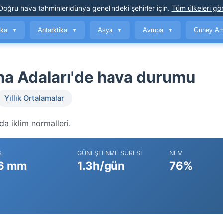
Doğru hava tahminleri
dünya genelindeki şehirler için
.
Tüm ülkeleri gör
ika
Antarktika
Asya
Avrupa
Güney Am
▼
▼
▼
▼
na Adaları'de hava durumu
Yıllık Ortalamalar
a iklim normalleri.
Ş
GÜNEŞLENME SÜRESI
NEM
6 mm
1.3h/gün
76%