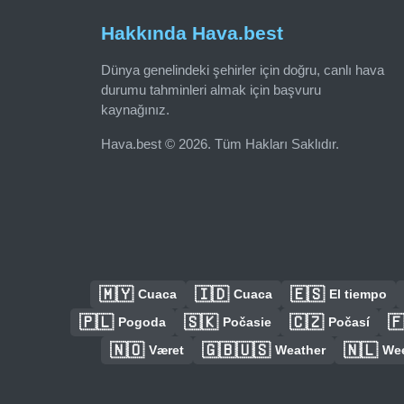
Hakkında Hava.best
Dünya genelindeki şehirler için doğru, canlı hava
durumu tahminleri almak için başvuru
kaynağınız.
Hava.best © 2026. Tüm Hakları Saklıdır.
🇲🇾
🇮🇩
🇪🇸
Cuaca
Cuaca
El tiempo
🇵🇱
🇸🇰
🇨🇿

Pogoda
Počasie
Počasí
🇳🇴
🇬🇧🇺🇸
🇳🇱
Været
Weather
We