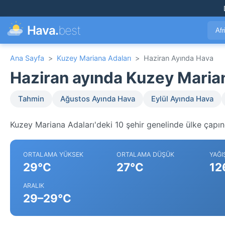
Hava.
best
Afr
Ana Sayfa
>
Kuzey Mariana Adaları
>
Haziran Ayında Hava
Haziran ayında Kuzey Maria
Tahmin
Ağustos Ayında Hava
Eylül Ayında Hava
Kuzey Mariana Adaları'deki 10 şehir genelinde ülke çapınd
ORTALAMA YÜKSEK
ORTALAMA DÜŞÜK
YAĞI
29°C
27°C
12
ARALIK
29–29°C