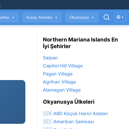
.
🌐
erika
Kuzey Amerika
Okyanusya
▾
▼
▼
▼
Northern Mariana Islands En
İyi Şehirler
Saipan
Capitol Hill Village
Pagan Village
Agrihan Village
Alamagan Village
Okyanusya Ülkeleri
🇺🇲 ABD Küçük Harici Adaları
🇦🇸 Amerikan Samoası