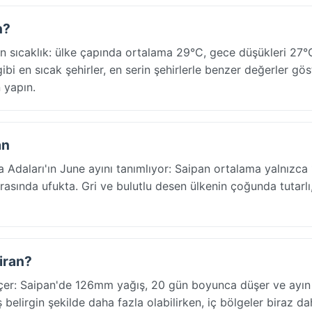
n?
 sıcaklık: ülke çapında ortalama 29°C, gece düşükleri 27°
ibi en sıcak şehirler, en serin şehirlerle benzer değerler gös
 yapın.
an
a Adaları'ın June ayını tanımlıyor: Saipan ortalama yalnızca 
sında ufukta. Gri ve bulutlu desen ülkenin çoğunda tutarlı,
ziran?
eçer: Saipan'de 126mm yağış, 20 gün boyunca düşer ve ayı
belirgin şekilde daha fazla olabilirken, iç bölgeler biraz d