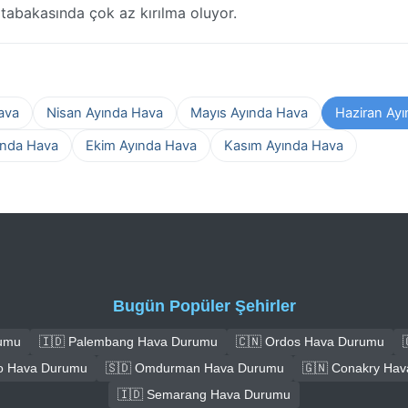
ut tabakasında çok az kırılma oluyor.
ava
Nisan Ayında Hava
Mayıs Ayında Hava
Haziran Ay
ında Hava
Ekim Ayında Hava
Kasım Ayında Hava
Bugün Popüler Şehirler
rumu
🇮🇩 Palembang Hava Durumu
🇨🇳 Ordos Hava Durumu
o Hava Durumu
🇸🇩 Omdurman Hava Durumu
🇬🇳 Conakry Ha
🇮🇩 Semarang Hava Durumu