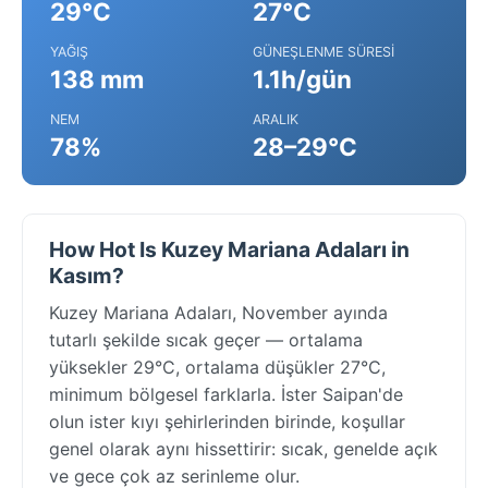
29°C
27°C
YAĞIŞ
GÜNEŞLENME SÜRESI
138 mm
1.1h/gün
NEM
ARALIK
78%
28–29°C
How Hot Is Kuzey Mariana Adaları in
Kasım?
Kuzey Mariana Adaları, November ayında
tutarlı şekilde sıcak geçer — ortalama
yüksekler 29°C, ortalama düşükler 27°C,
minimum bölgesel farklarla. İster Saipan'de
olun ister kıyı şehirlerinden birinde, koşullar
genel olarak aynı hissettirir: sıcak, genelde açık
ve gece çok az serinleme olur.