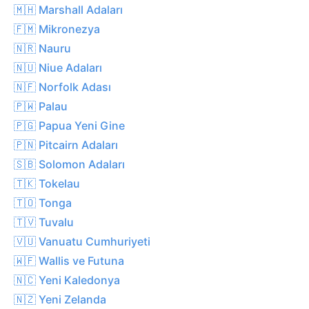
🇲🇭 Marshall Adaları
🇫🇲 Mikronezya
🇳🇷 Nauru
🇳🇺 Niue Adaları
🇳🇫 Norfolk Adası
🇵🇼 Palau
🇵🇬 Papua Yeni Gine
🇵🇳 Pitcairn Adaları
🇸🇧 Solomon Adaları
🇹🇰 Tokelau
🇹🇴 Tonga
🇹🇻 Tuvalu
🇻🇺 Vanuatu Cumhuriyeti
🇼🇫 Wallis ve Futuna
🇳🇨 Yeni Kaledonya
🇳🇿 Yeni Zelanda