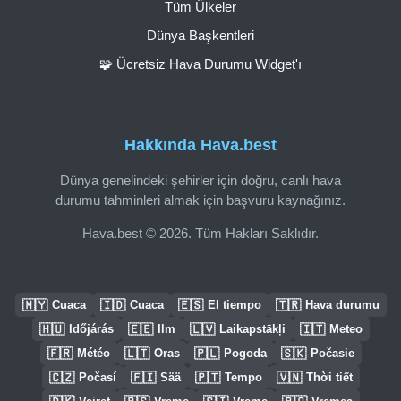
Tüm Ülkeler
Dünya Başkentleri
🧩 Ücretsiz Hava Durumu Widget'ı
Hakkında Hava.best
Dünya genelindeki şehirler için doğru, canlı hava
durumu tahminleri almak için başvuru kaynağınız.
Hava.best © 2026. Tüm Hakları Saklıdır.
🇲🇾
🇮🇩
🇪🇸
🇹🇷
Cuaca
Cuaca
El tiempo
Hava durumu
🇭🇺
🇪🇪
🇱🇻
🇮🇹
Időjárás
Ilm
Laikapstākļi
Meteo
🇫🇷
🇱🇹
🇵🇱
🇸🇰
Météo
Oras
Pogoda
Počasie
🇨🇿
🇫🇮
🇵🇹
🇻🇳
Počasí
Sää
Tempo
Thời tiết