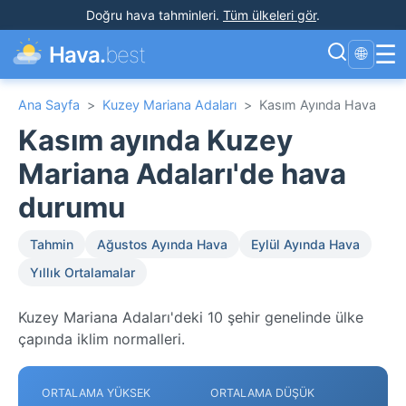
Doğru hava tahminleri
.
Tüm ülkeleri gör
.
☰
Hava.
best
🌐
Ana Sayfa
>
Kuzey Mariana Adaları
>
Kasım Ayında Hava
Kasım ayında Kuzey
Mariana Adaları'de hava
durumu
Tahmin
Ağustos Ayında Hava
Eylül Ayında Hava
Yıllık Ortalamalar
Kuzey Mariana Adaları'deki 10 şehir genelinde ülke
çapında iklim normalleri.
ORTALAMA YÜKSEK
ORTALAMA DÜŞÜK