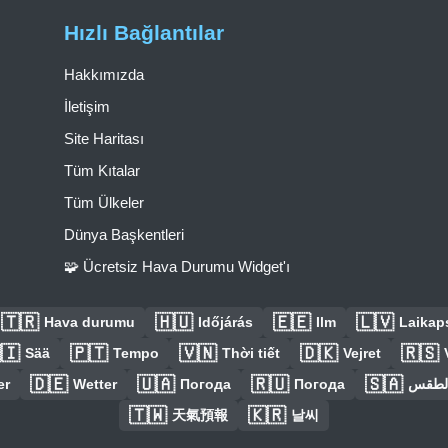
Hızlı Bağlantılar
Hakkımızda
İletişim
Site Haritası
Tüm Kıtalar
Tüm Ülkeler
Dünya Başkentleri
🧩 Ücretsiz Hava Durumu Widget'ı
🇹🇷
🇭🇺
🇪🇪
🇱🇻
Hava durumu
Időjárás
Ilm
Laikaps
🇮
🇵🇹
🇻🇳
🇩🇰
🇷🇸
Sää
Tempo
Thời tiết
Vejret
🇩🇪
🇺🇦
🇷🇺
🇸🇦
er
Wetter
Погода
Погода
الطق
🇹🇼
🇰🇷
天氣預報
날씨