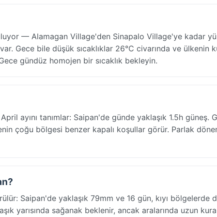
ruluyor — Alamagan Village'den Sinapalo Village'ye kadar y
 var. Gece bile düşük sıcaklıklar 26°C civarında ve ülkenin 
k. Gece gündüz homojen bir sıcaklık bekleyin.
April ayını tanımlar: Saipan'de günde yaklaşık 1.5h güneş. G
enin çoğu bölgesi benzer kapalı koşullar görür. Parlak döne
an?
örülür: Saipan'de yaklaşık 79mm ve 16 gün, kıyı bölgelerde 
klaşık yarısında sağanak beklenir, ancak aralarında uzun kur