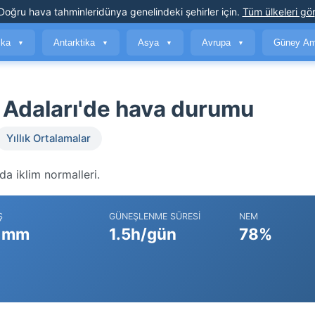
Doğru hava tahminleri
dünya genelindeki şehirler için
.
Tüm ülkeleri gör
ika
Antarktika
Asya
Avrupa
Güney Am
▼
▼
▼
▼
 Adaları'de hava durumu
Yıllık Ortalamalar
a iklim normalleri.
Ş
GÜNEŞLENME SÜRESI
NEM
 mm
1.5h/gün
78%