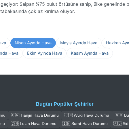
 geçiyor: Saipan %75 bulut örtüsüne sahip, ülke genelinde 
ut tabakasında çok az kırılma oluyor.
ava
Nisan Ayında Hava
Mayıs Ayında Hava
Haziran Ay
ında Hava
Ekim Ayında Hava
Kasım Ayında Hava
Bugün Popüler Şehirler
umu
🇨🇳 Tianjin Hava Durumu
🇨🇳 Wuxi Hava Durumu
🇦🇷 B
umu
🇨🇳 Lu’an Hava Durumu
🇮🇳 Surat Hava Durumu
🇦🇺 Si