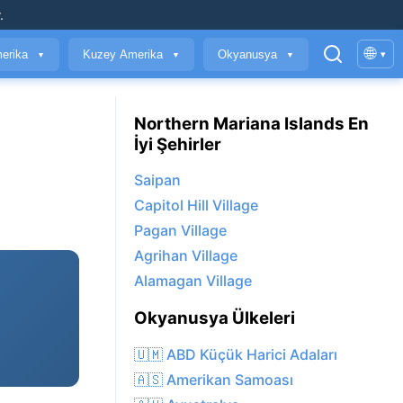
.
🌐
erika
Kuzey Amerika
Okyanusya
▾
▼
▼
▼
Northern Mariana Islands En
İyi Şehirler
Saipan
Capitol Hill Village
Pagan Village
Agrihan Village
Alamagan Village
Okyanusya Ülkeleri
🇺🇲 ABD Küçük Harici Adaları
🇦🇸 Amerikan Samoası