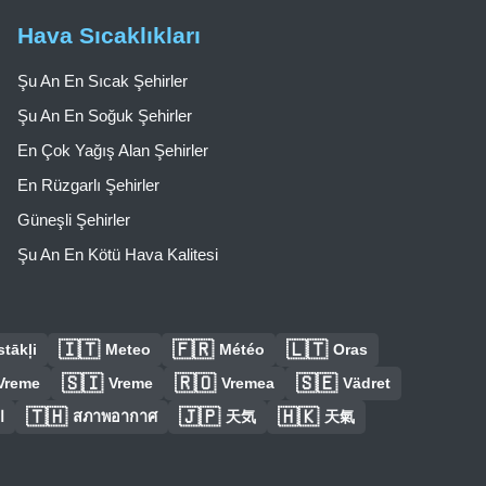
Hava Sıcaklıkları
Şu An En Sıcak Şehirler
Şu An En Soğuk Şehirler
En Çok Yağış Alan Şehirler
En Rüzgarlı Şehirler
Güneşli Şehirler
Şu An En Kötü Hava Kalitesi
🇮🇹
🇫🇷
🇱🇹
tākļi
Meteo
Météo
Oras
🇸🇮
🇷🇴
🇸🇪
Vreme
Vreme
Vremea
Vädret
🇹🇭
🇯🇵
🇭🇰
ا
สภาพอากาศ
天気
天氣