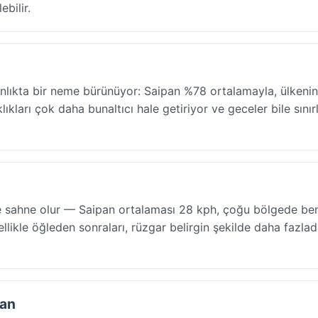
bilir.
lınlıkta bir neme bürünüyor: Saipan %78 ortalamayla, ülkeni
kları çok daha bunaltıcı hale getiriyor ve geceler bile sınırlı
lere sahne olur — Saipan ortalaması 28 kph, çoğu bölgede be
zellikle öğleden sonraları, rüzgar belirgin şekilde daha fazladı
san