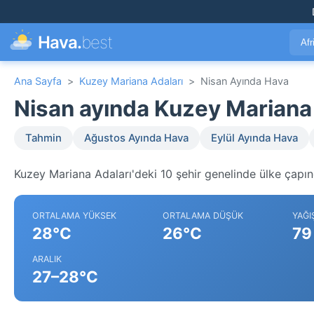
Hava.
best
Afr
Ana Sayfa
>
Kuzey Mariana Adaları
>
Nisan Ayında Hava
Nisan ayında Kuzey Mariana
Tahmin
Ağustos Ayında Hava
Eylül Ayında Hava
Kuzey Mariana Adaları'deki 10 şehir genelinde ülke çapınd
ORTALAMA YÜKSEK
ORTALAMA DÜŞÜK
YAĞI
28°C
26°C
79
ARALIK
27–28°C