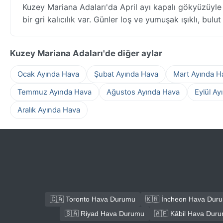
Kuzey Mariana Adaları'da April ayı kapalı gökyüzüyle
bir gri kalıcılık var. Günler loş ve yumuşak ışıklı, bul
Kuzey Mariana Adaları'de diğer aylar
Ocak Ayında Hava
Şubat Ayında Hava
Mart Ayında H
Temmuz Ayında Hava
Ağustos Ayında Hava
Eylül Ay
Aralık Ayında Hava
🇨🇦 Toronto Hava Durumu
🇰🇷 İncheon Hava Dur
🇸🇦 Riyad Hava Durumu
🇦🇫 Kâbil Hava Dur