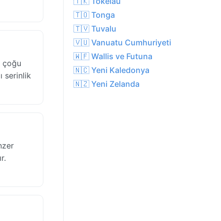
🇹🇰 Tokelau
🇹🇴 Tonga
🇹🇻 Tuvalu
🇻🇺 Vanuatu Cumhuriyeti
🇼🇫 Wallis ve Futuna
n çoğu
🇳🇨 Yeni Kaledonya
 serinlik
🇳🇿 Yeni Zelanda
nzer
r.