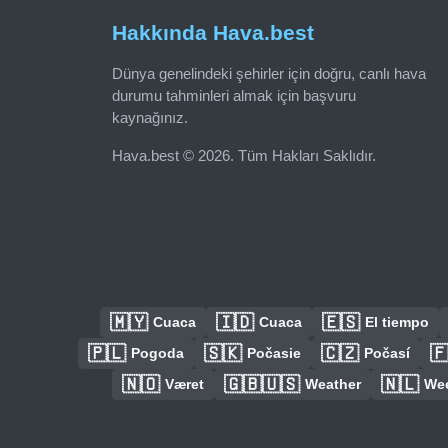
Hakkında Hava.best
Dünya genelindeki şehirler için doğru, canlı hava
durumu tahminleri almak için başvuru
kaynağınız.
Hava.best © 2026. Tüm Hakları Saklıdır.
🇲🇾
🇮🇩
🇪🇸
Cuaca
Cuaca
El tiempo
🇵🇱
🇸🇰
🇨🇿

Pogoda
Počasie
Počasí
🇳🇴
🇬🇧🇺🇸
🇳🇱
Været
Weather
We