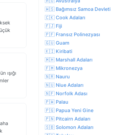
🇦🇺 Avustralya
🇼🇸 Bağımsız Samoa Devleti
🇨🇰 Cook Adaları
üksek
🇫🇯 Fiji
küçük
🇵🇫 Fransız Polinezyası
🇬🇺 Guam
🇰🇮 Kiribati
🇲🇭 Marshall Adaları
🇫🇲 Mikronezya
ün ışığı
🇳🇷 Nauru
mler
🇳🇺 Niue Adaları
🇳🇫 Norfolk Adası
🇵🇼 Palau
🇵🇬 Papua Yeni Gine
🇵🇳 Pitcairn Adaları
daha
🇸🇧 Solomon Adaları
ak