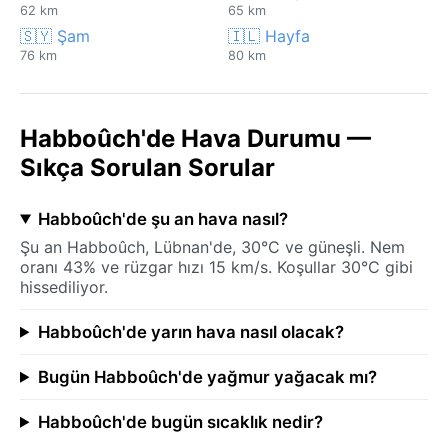
62 km
65 km
🇸🇾 Şam
🇮🇱 Hayfa
76 km
80 km
Habboûch'de Hava Durumu —
Sıkça Sorulan Sorular
Habboûch'de şu an hava nasıl?
Şu an Habboûch, Lübnan'de, 30°C ve güneşli. Nem
oranı 43% ve rüzgar hızı 15 km/s. Koşullar 30°C gibi
hissediliyor.
Habboûch'de yarın hava nasıl olacak?
Bugün Habboûch'de yağmur yağacak mı?
Habboûch'de bugün sıcaklık nedir?