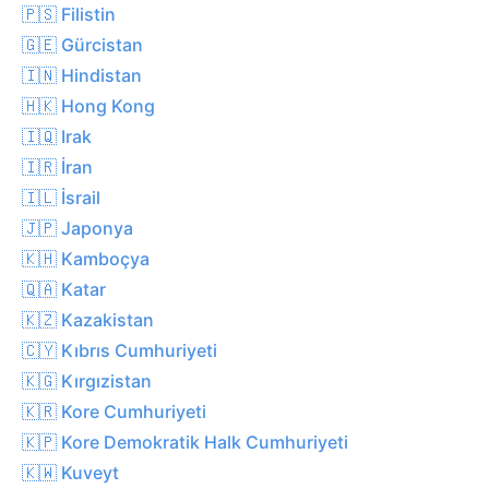
🇵🇸 Filistin
🇬🇪 Gürcistan
🇮🇳 Hindistan
🇭🇰 Hong Kong
🇮🇶 Irak
🇮🇷 İran
🇮🇱 İsrail
🇯🇵 Japonya
🇰🇭 Kamboçya
🇶🇦 Katar
🇰🇿 Kazakistan
🇨🇾 Kıbrıs Cumhuriyeti
🇰🇬 Kırgızistan
🇰🇷 Kore Cumhuriyeti
🇰🇵 Kore Demokratik Halk Cumhuriyeti
🇰🇼 Kuveyt