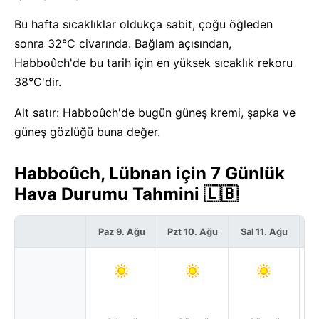
Bu hafta sıcaklıklar oldukça sabit, çoğu öğleden
sonra 32°C civarında. Bağlam açısından,
Habboûch'de bu tarih için en yüksek sıcaklık rekoru
38°C'dir.
Alt satır: Habboûch'de bugün güneş kremi, şapka ve
güneş gözlüğü buna değer.
Habboûch, Lübnan için 7 Günlük
Hava Durumu Tahmini 🇱🇧
Paz 9. Ağu
Pzt 10. Ağu
Sal 11. Ağu
Ça