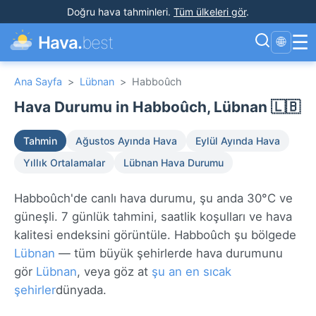
Doğru hava tahminleri
.
Tüm ülkeleri gör
.
☰
Hava.
best
🌐
Ana Sayfa
>
Lübnan
>
Habboûch
Hava Durumu in Habboûch, Lübnan 🇱🇧
Tahmin
Ağustos Ayında Hava
Eylül Ayında Hava
Yıllık Ortalamalar
Lübnan Hava Durumu
Habboûch'de canlı hava durumu, şu anda 30°C ve
güneşli. 7 günlük tahmini, saatlik koşulları ve hava
kalitesi endeksini görüntüle. Habboûch şu bölgede
Lübnan
— tüm büyük şehirlerde hava durumunu
gör
Lübnan
, veya göz at
şu an en sıcak
şehirler
dünyada.