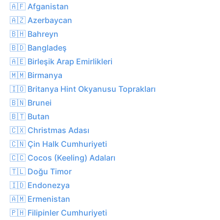
🇦🇫 Afganistan
🇦🇿 Azerbaycan
🇧🇭 Bahreyn
🇧🇩 Bangladeş
🇦🇪 Birleşik Arap Emirlikleri
🇲🇲 Birmanya
🇮🇴 Britanya Hint Okyanusu Toprakları
🇧🇳 Brunei
🇧🇹 Butan
🇨🇽 Christmas Adası
🇨🇳 Çin Halk Cumhuriyeti
🇨🇨 Cocos (Keeling) Adaları
🇹🇱 Doğu Timor
🇮🇩 Endonezya
🇦🇲 Ermenistan
🇵🇭 Filipinler Cumhuriyeti