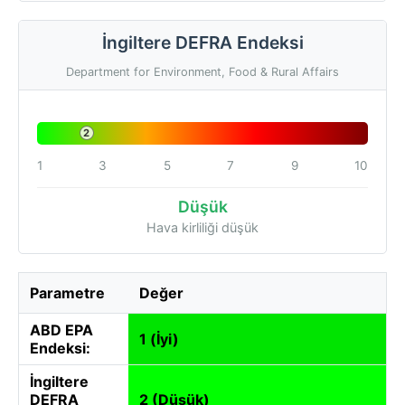
İngiltere DEFRA Endeksi
Department for Environment, Food & Rural Affairs
2
1
3
5
7
9
10
Düşük
Hava kirliliği düşük
Parametre
Değer
ABD EPA
1 (İyi)
Endeksi:
İngiltere
DEFRA
2 (Düşük)