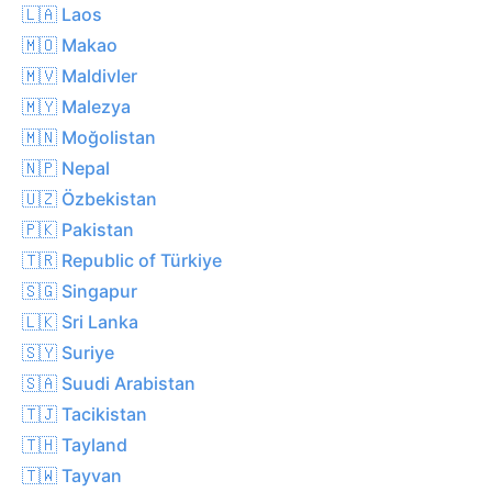
🇱🇦 Laos
🇲🇴 Makao
🇲🇻 Maldivler
🇲🇾 Malezya
🇲🇳 Moğolistan
🇳🇵 Nepal
🇺🇿 Özbekistan
🇵🇰 Pakistan
🇹🇷 Republic of Türkiye
🇸🇬 Singapur
🇱🇰 Sri Lanka
🇸🇾 Suriye
🇸🇦 Suudi Arabistan
🇹🇯 Tacikistan
🇹🇭 Tayland
🇹🇼 Tayvan