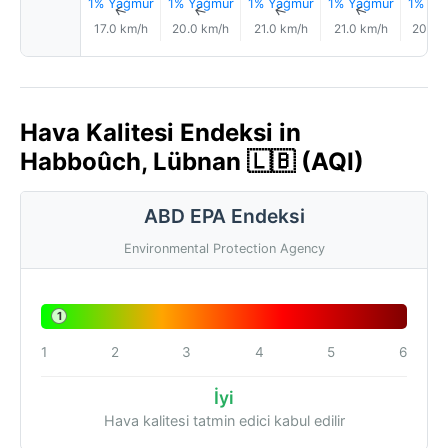
1% Yağmur
1% Yağmur
1% Yağmur
1% Yağmur
1% Ya
↑
↑
↑
↑
17.0 km/h
20.0 km/h
21.0 km/h
21.0 km/h
20.0 
Hava Kalitesi Endeksi in
Habboûch, Lübnan 🇱🇧 (AQI)
ABD EPA Endeksi
Environmental Protection Agency
1
1
2
3
4
5
6
İyi
Hava kalitesi tatmin edici kabul edilir