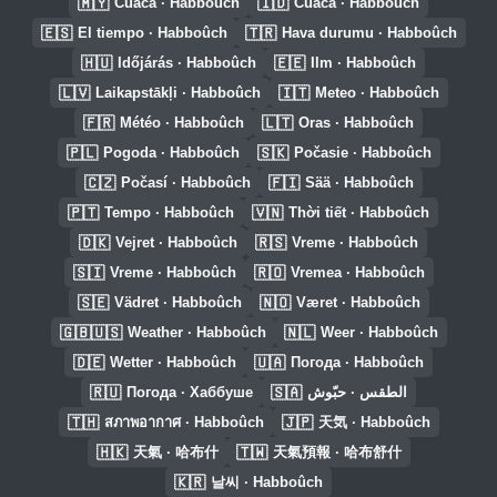
🇲🇾
🇮🇩
Cuaca · Habboûch
Cuaca · Habboûch
🇪🇸
🇹🇷
El tiempo · Habboûch
Hava durumu · Habboûch
🇭🇺
🇪🇪
Időjárás · Habboûch
Ilm · Habboûch
🇱🇻
🇮🇹
Laikapstākļi · Habboûch
Meteo · Habboûch
🇫🇷
🇱🇹
Météo · Habboûch
Oras · Habboûch
🇵🇱
🇸🇰
Pogoda · Habboûch
Počasie · Habboûch
🇨🇿
🇫🇮
Počasí · Habboûch
Sää · Habboûch
🇵🇹
🇻🇳
Tempo · Habboûch
Thời tiết · Habboûch
🇩🇰
🇷🇸
Vejret · Habboûch
Vreme · Habboûch
🇸🇮
🇷🇴
Vreme · Habboûch
Vremea · Habboûch
🇸🇪
🇳🇴
Vädret · Habboûch
Været · Habboûch
🇬🇧🇺🇸
🇳🇱
Weather · Habboûch
Weer · Habboûch
🇩🇪
🇺🇦
Wetter · Habboûch
Погода · Habboûch
🇷🇺
🇸🇦
Погода · Хаббуше
الطقس · حبّوش
🇹🇭
🇯🇵
สภาพอากาศ · Habboûch
天気 · Habboûch
🇭🇰
🇹🇼
天氣 · 哈布什
天氣預報 · 哈布舒什
🇰🇷
날씨 · Habboûch