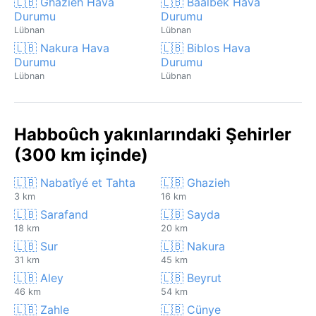
🇱🇧 Ghazieh Hava
🇱🇧 Baalbek Hava
Durumu
Durumu
Lübnan
Lübnan
🇱🇧 Nakura Hava
🇱🇧 Biblos Hava
Durumu
Durumu
Lübnan
Lübnan
Habboûch yakınlarındaki Şehirler
(300 km içinde)
🇱🇧 Nabatîyé et Tahta
🇱🇧 Ghazieh
3 km
16 km
🇱🇧 Sarafand
🇱🇧 Sayda
18 km
20 km
🇱🇧 Sur
🇱🇧 Nakura
31 km
45 km
🇱🇧 Aley
🇱🇧 Beyrut
46 km
54 km
🇱🇧 Zahle
🇱🇧 Cünye