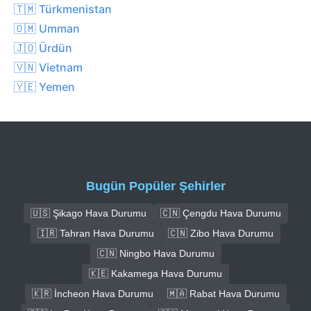
🇹🇲 Türkmenistan
🇴🇲 Umman
🇯🇴 Ürdün
🇻🇳 Vietnam
🇾🇪 Yemen
Bugün Popüler Şehirler
🇺🇸 Şikago Hava Durumu
🇨🇳 Çengdu Hava Durumu
🇮🇷 Tahran Hava Durumu
🇨🇳 Zibo Hava Durumu
🇨🇳 Ningbo Hava Durumu
🇰🇪 Kakamega Hava Durumu
🇰🇷 İncheon Hava Durumu
🇲🇦 Rabat Hava Durumu