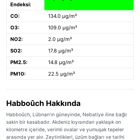
Endeksi:
CO:
134.0 µg/m³
O3:
109.0 µg/m³
NO2:
2.0 µg/m³
SO2:
17.8 µg/m³
PM2.5:
14.8 µg/m³
PM10:
22.5 µg/m³
Habboûch Hakkında
Habboûch, Lübnan'ın güneyinde, Nebatiye iline bağlı
sakin bir kasabadır. Akdeniz kıyısından yaklaşık on
kilometre içeride, verimli ovalar ve yumuşak tepeler
arasında yer alır. Zeytinlikleri, üzüm bağları ve tarihi