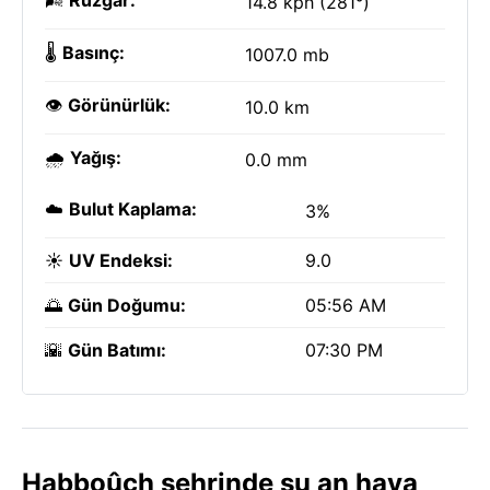
🌬️
Rüzgar:
14.8 kph (281°)
🌡️
Basınç:
1007.0 mb
👁️
Görünürlük:
10.0 km
🌧️
Yağış:
0.0 mm
☁️
Bulut Kaplama:
3%
☀️
UV Endeksi:
9.0
🌅
Gün Doğumu:
05:56 AM
🌇
Gün Batımı:
07:30 PM
Habboûch şehrinde şu an hava