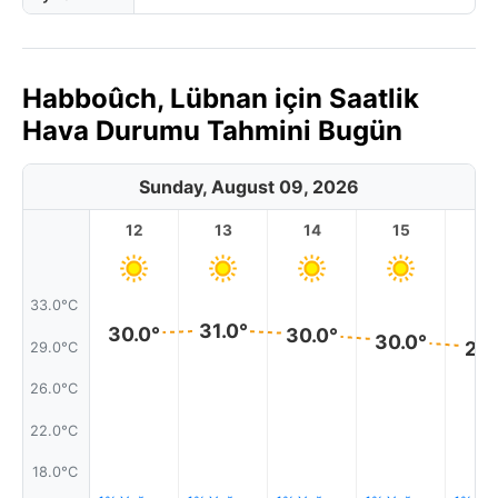
Habboûch, Lübnan için Saatlik
Hava Durumu Tahmini Bugün
Sunday, August 09, 2026
12
13
14
15
1
33.0°C
31.0°
30.0°
30.0°
30.0°
29.
29.0°C
26.0°C
22.0°C
18.0°C