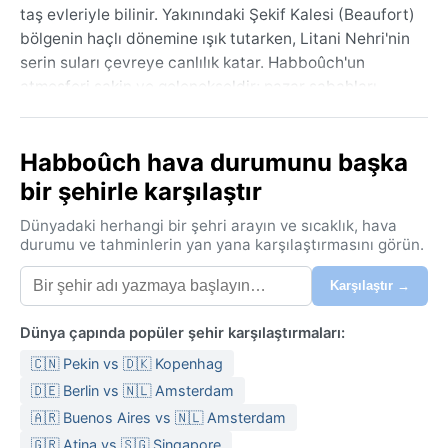
taş evleriyle bilinir. Yakınındaki Şekif Kalesi (Beaufort)
bölgenin haçlı dönemine ışık tutarken, Litani Nehri'nin
serin suları çevreye canlılık katar. Habboûch'un
atmosferi sakin ve gelenekseldir; pazar sabahları
çarşıda taze sebze meyve kokusu, kahvehanelerde
ise tavla sesleri yükselir. Lübnan'ın karmaşık tarihinin
Habboûch hava durumunu başka
izlerini taşıyan bu kasaba, aynı zamanda modern
hayatın yavaş aktığı bir durak gibidir.
bir şehirle karşılaştır
Akdeniz ikliminin tipik bir temsilcisi olan Habboûch,
Dünyadaki herhangi bir şehri arayın ve sıcaklık, hava
Köppen sınıflandırmasında Csa (sıcak yazlı Akdeniz
durumu ve tahminlerin yan yana karşılaştırmasını görün.
iklimi) kategorisindedir. Yazlar uzun, sıcak ve kurak
Karşılaştır →
geçer; temmuz ve ağustos aylarında sıcaklık 30°C'yi
sıkça aşar. Nem oranı kıyıya göre daha düşük olsa da,
Dünya çapında popüler şehir karşılaştırmaları:
öğle saatlerinde bunaltıcı olabilir. Kışlar ise ılık ve
yağışlıdır; aralıktan şubata kadar sıcaklık 5-15°C
🇨🇳 Pekin vs 🇩🇰 Kopenhag
arasında değişir ve yıllık yağışın büyük kısmı bu
🇩🇪 Berlin vs 🇳🇱 Amsterdam
dönemde düşer. Kar nadiren görülür, ama yüksek
🇦🇷 Buenos Aires vs 🇳🇱 Amsterdam
kesimlerde beyaz örtü manzarayı süsleyebilir.
🇬🇷 Atina vs 🇸🇬 Singapore