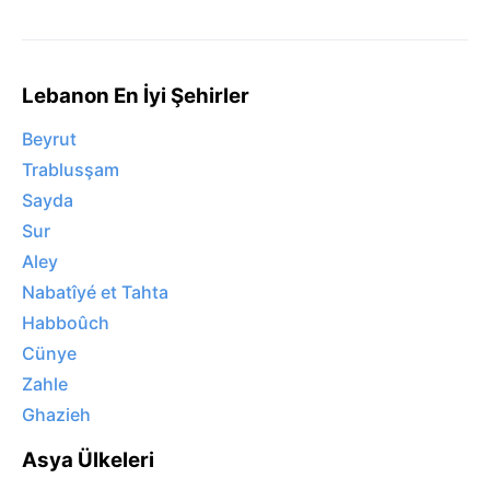
Lebanon En İyi Şehirler
Beyrut
Trablusşam
Sayda
Sur
Aley
Nabatîyé et Tahta
Habboûch
Cünye
Zahle
Ghazieh
Asya Ülkeleri