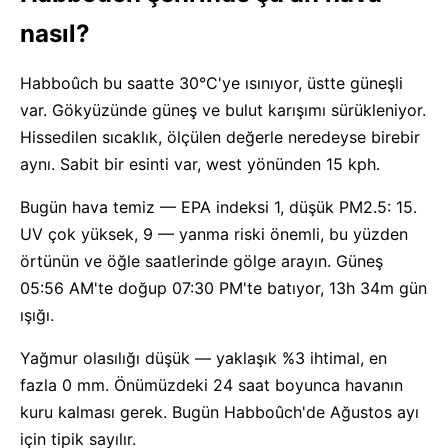
nasıl?
Habboûch bu saatte 30°C'ye ısınıyor, üstte güneşli
var. Gökyüzünde güneş ve bulut karışımı sürükleniyor.
Hissedilen sıcaklık, ölçülen değerle neredeyse birebir
aynı. Sabit bir esinti var, west yönünden 15 kph.
Bugün hava temiz — EPA indeksi 1, düşük PM2.5: 15.
UV çok yüksek, 9 — yanma riski önemli, bu yüzden
örtünün ve öğle saatlerinde gölge arayın. Güneş
05:56 AM'te doğup 07:30 PM'te batıyor, 13h 34m gün
ışığı.
Yağmur olasılığı düşük — yaklaşık %3 ihtimal, en
fazla 0 mm. Önümüzdeki 24 saat boyunca havanın
kuru kalması gerek. Bugün Habboûch'de Ağustos ayı
için tipik sayılır.