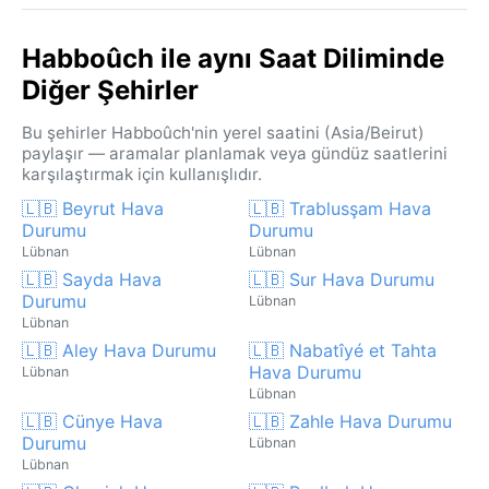
Habboûch ile aynı Saat Diliminde
Diğer Şehirler
Bu şehirler Habboûch'nin yerel saatini (Asia/Beirut)
paylaşır — aramalar planlamak veya gündüz saatlerini
karşılaştırmak için kullanışlıdır.
🇱🇧 Beyrut Hava
🇱🇧 Trablusşam Hava
Durumu
Durumu
Lübnan
Lübnan
🇱🇧 Sayda Hava
🇱🇧 Sur Hava Durumu
Durumu
Lübnan
Lübnan
🇱🇧 Aley Hava Durumu
🇱🇧 Nabatîyé et Tahta
Hava Durumu
Lübnan
Lübnan
🇱🇧 Cünye Hava
🇱🇧 Zahle Hava Durumu
Durumu
Lübnan
Lübnan