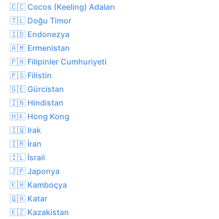
🇨🇨 Cocos (Keeling) Adaları
🇹🇱 Doğu Timor
🇮🇩 Endonezya
🇦🇲 Ermenistan
🇵🇭 Filipinler Cumhuriyeti
🇵🇸 Filistin
🇬🇪 Gürcistan
🇮🇳 Hindistan
🇭🇰 Hong Kong
🇮🇶 Irak
🇮🇷 İran
🇮🇱 İsrail
🇯🇵 Japonya
🇰🇭 Kamboçya
🇶🇦 Katar
🇰🇿 Kazakistan