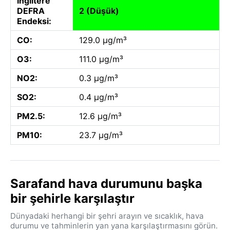
İngiltere
DEFRA
2 (Düşük)
Endeksi:
CO:
129.0 µg/m³
O3:
111.0 µg/m³
NO2:
0.3 µg/m³
SO2:
0.4 µg/m³
PM2.5:
12.6 µg/m³
PM10:
23.7 µg/m³
Sarafand hava durumunu başka
bir şehirle karşılaştır
Dünyadaki herhangi bir şehri arayın ve sıcaklık, hava
durumu ve tahminlerin yan yana karşılaştırmasını görün.