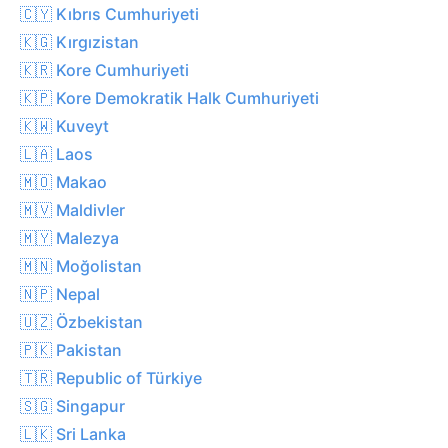
🇨🇾 Kıbrıs Cumhuriyeti
🇰🇬 Kırgızistan
🇰🇷 Kore Cumhuriyeti
🇰🇵 Kore Demokratik Halk Cumhuriyeti
🇰🇼 Kuveyt
🇱🇦 Laos
🇲🇴 Makao
🇲🇻 Maldivler
🇲🇾 Malezya
🇲🇳 Moğolistan
🇳🇵 Nepal
🇺🇿 Özbekistan
🇵🇰 Pakistan
🇹🇷 Republic of Türkiye
🇸🇬 Singapur
🇱🇰 Sri Lanka