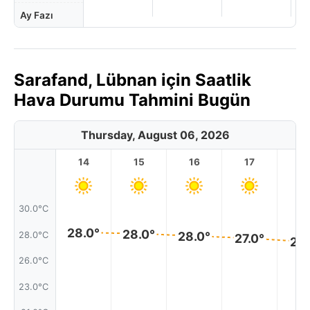
Ay Fazı
Sarafand, Lübnan için Saatlik
Hava Durumu Tahmini Bugün
Thursday, August 06, 2026
14
15
16
17
1
30.0°C
28.0°
28.0°
28.0°
28.0°C
27.0°
27.
26.0°C
23.0°C