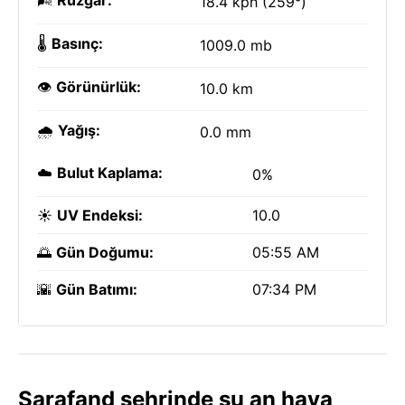
🌬️
Rüzgar:
18.4 kph (259°)
🌡️
Basınç:
1009.0 mb
👁️
Görünürlük:
10.0 km
🌧️
Yağış:
0.0 mm
☁️
Bulut Kaplama:
0%
☀️
UV Endeksi:
10.0
🌅
Gün Doğumu:
05:55 AM
🌇
Gün Batımı:
07:34 PM
Sarafand şehrinde şu an hava