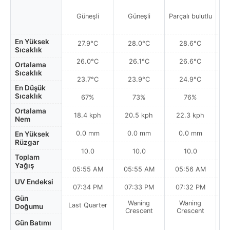
Güneşli
Güneşli
Parçalı bulutlu
En Yüksek
27.9°C
28.0°C
28.6°C
Sıcaklık
26.0°C
26.1°C
26.6°C
Ortalama
Sıcaklık
23.7°C
23.9°C
24.9°C
En Düşük
Sıcaklık
67%
73%
76%
Ortalama
18.4 kph
20.5 kph
22.3 kph
Nem
0.0 mm
0.0 mm
0.0 mm
En Yüksek
Rüzgar
10.0
10.0
10.0
Toplam
Yağış
05:55 AM
05:55 AM
05:56 AM
UV Endeksi
07:34 PM
07:33 PM
07:32 PM
Gün
Waning
Waning
Last Quarter
Doğumu
Crescent
Crescent
Gün Batımı