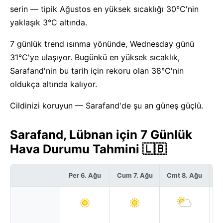
serin — tipik Ağustos en yüksek sıcaklığı 30°C'nin
yaklaşık 3°C altında.
7 günlük trend ısınma yönünde, Wednesday günü
31°C'ye ulaşıyor. Bugünkü en yüksek sıcaklık,
Sarafand'nin bu tarih için rekoru olan 38°C'nin
oldukça altında kalıyor.
Cildinizi koruyun — Sarafand'de şu an güneş güçlü.
Sarafand, Lübnan için 7 Günlük
Hava Durumu Tahmini 🇱🇧
Per 6. Ağu
Cum 7. Ağu
Cmt 8. Ağu
P