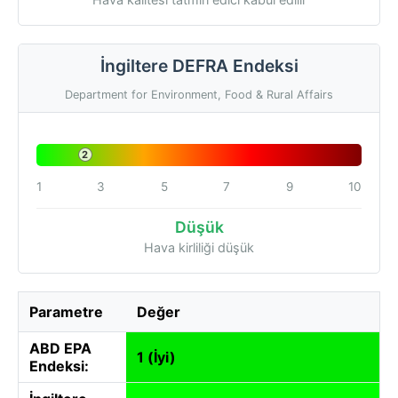
İngiltere DEFRA Endeksi
Department for Environment, Food & Rural Affairs
2
1
3
5
7
9
10
Düşük
Hava kirliliği düşük
Parametre
Değer
ABD EPA
1 (İyi)
Endeksi: