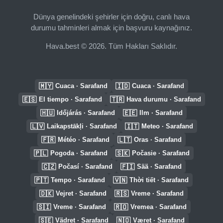
Dünya genelindeki şehirler için doğru, canlı hava
durumu tahminleri almak için başvuru kaynağınız.
Hava.best © 2026. Tüm Hakları Saklıdır.
🇲🇾
🇮🇩
Cuaca · Sarafand
Cuaca · Sarafand
🇪🇸
🇹🇷
El tiempo · Sarafand
Hava durumu · Sarafand
🇭🇺
🇪🇪
Időjárás · Sarafand
Ilm · Sarafand
🇱🇻
🇮🇹
Laikapstākļi · Sarafand
Meteo · Sarafand
🇫🇷
🇱🇹
Météo · Sarafand
Oras · Sarafand
🇵🇱
🇸🇰
Pogoda · Sarafand
Počasie · Sarafand
🇨🇿
🇫🇮
Počasí · Sarafand
Sää · Sarafand
🇵🇹
🇻🇳
Tempo · Sarafand
Thời tiết · Sarafand
🇩🇰
🇷🇸
Vejret · Sarafand
Vreme · Sarafand
🇸🇮
🇷🇴
Vreme · Sarafand
Vremea · Sarafand
🇸🇪
🇳🇴
Vädret · Sarafand
Været · Sarafand