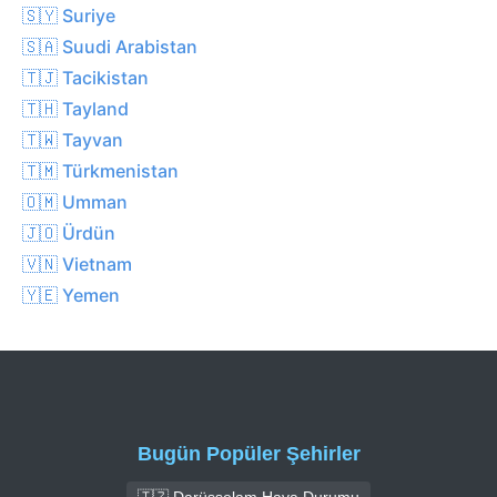
🇸🇾 Suriye
🇸🇦 Suudi Arabistan
🇹🇯 Tacikistan
🇹🇭 Tayland
🇹🇼 Tayvan
🇹🇲 Türkmenistan
🇴🇲 Umman
🇯🇴 Ürdün
🇻🇳 Vietnam
🇾🇪 Yemen
Bugün Popüler Şehirler
🇹🇿 Darüsselam Hava Durumu