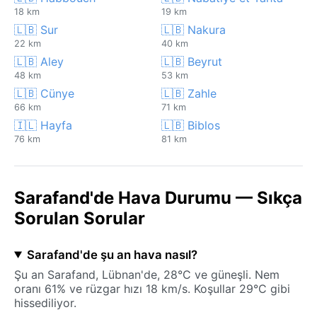
18 km
19 km
🇱🇧 Sur
🇱🇧 Nakura
22 km
40 km
🇱🇧 Aley
🇱🇧 Beyrut
48 km
53 km
🇱🇧 Cünye
🇱🇧 Zahle
66 km
71 km
🇮🇱 Hayfa
🇱🇧 Biblos
76 km
81 km
Sarafand'de Hava Durumu — Sıkça
Sorulan Sorular
Sarafand'de şu an hava nasıl?
Şu an Sarafand, Lübnan'de, 28°C ve güneşli. Nem
oranı 61% ve rüzgar hızı 18 km/s. Koşullar 29°C gibi
hissediliyor.