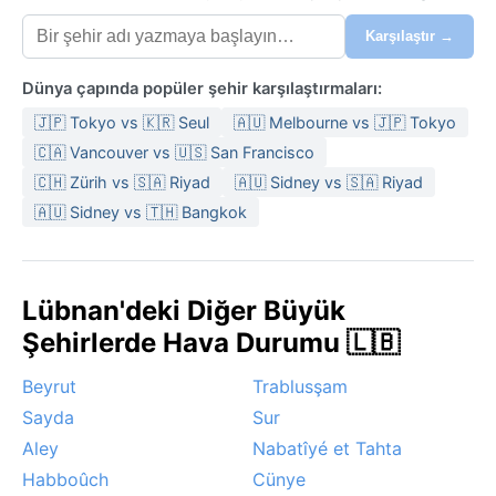
Karşılaştır →
Dünya çapında popüler şehir karşılaştırmaları:
🇯🇵 Tokyo vs 🇰🇷 Seul
🇦🇺 Melbourne vs 🇯🇵 Tokyo
🇨🇦 Vancouver vs 🇺🇸 San Francisco
🇨🇭 Zürih vs 🇸🇦 Riyad
🇦🇺 Sidney vs 🇸🇦 Riyad
🇦🇺 Sidney vs 🇹🇭 Bangkok
Lübnan'deki Diğer Büyük
Şehirlerde Hava Durumu 🇱🇧
Beyrut
Trablusşam
Sayda
Sur
Aley
Nabatîyé et Tahta
Habboûch
Cünye