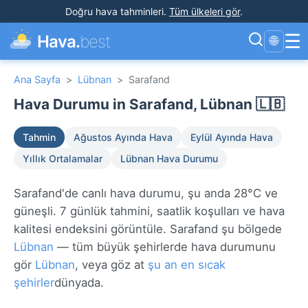
Doğru hava tahminleri
.
Tüm ülkeleri gör
.
☰
Hava.
best
🌐
Ana Sayfa
>
Lübnan
>
Sarafand
Hava Durumu in Sarafand, Lübnan 🇱🇧
Tahmin
Ağustos Ayında Hava
Eylül Ayında Hava
Yıllık Ortalamalar
Lübnan Hava Durumu
Sarafand'de canlı hava durumu, şu anda 28°C ve
güneşli. 7 günlük tahmini, saatlik koşulları ve hava
kalitesi endeksini görüntüle. Sarafand şu bölgede
Lübnan
— tüm büyük şehirlerde hava durumunu
gör
Lübnan
, veya göz at
şu an en sıcak
şehirler
dünyada.