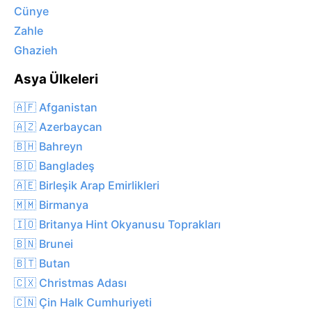
Cünye
Zahle
Ghazieh
Asya Ülkeleri
🇦🇫 Afganistan
🇦🇿 Azerbaycan
🇧🇭 Bahreyn
🇧🇩 Bangladeş
🇦🇪 Birleşik Arap Emirlikleri
🇲🇲 Birmanya
🇮🇴 Britanya Hint Okyanusu Toprakları
🇧🇳 Brunei
🇧🇹 Butan
🇨🇽 Christmas Adası
🇨🇳 Çin Halk Cumhuriyeti