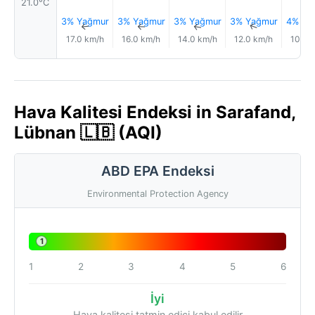
21.0°C
3% Yağmur
3% Yağmur
3% Yağmur
3% Yağmur
4% Ya
↑
↑
↑
↑
17.0 km/h
16.0 km/h
14.0 km/h
12.0 km/h
10.0 
Hava Kalitesi Endeksi in Sarafand,
Lübnan 🇱🇧 (AQI)
ABD EPA Endeksi
Environmental Protection Agency
1
1
2
3
4
5
6
İyi
Hava kalitesi tatmin edici kabul edilir