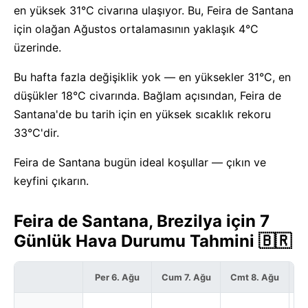
en yüksek 31°C civarına ulaşıyor. Bu, Feira de Santana
için olağan Ağustos ortalamasının yaklaşık 4°C
üzerinde.
Bu hafta fazla değişiklik yok — en yüksekler 31°C, en
düşükler 18°C civarında. Bağlam açısından, Feira de
Santana'de bu tarih için en yüksek sıcaklık rekoru
33°C'dir.
Feira de Santana bugün ideal koşullar — çıkın ve
keyfini çıkarın.
Feira de Santana, Brezilya için 7
Günlük Hava Durumu Tahmini 🇧🇷
Per 6. Ağu
Cum 7. Ağu
Cmt 8. Ağu
P