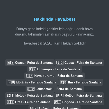
Hakkında Hava.best
Dünya genelindeki şehirler için doğru, canlı hava
durumu tahminleri almak için başvuru kaynağınız.
Hava.best © 2026. Tüm Hakları Saklıdır.
🇲🇾
🇮🇩
Cuaca · Feira de Santana
Cuaca · Feira de Santana
🇪🇸
El tiempo · Feira de Santana
🇹🇷
Hava durumu · Feira de Santana
🇭🇺
🇪🇪
Időjárás · Feira de Santana
Ilm · Feira de Santana
🇱🇻
Laikapstākļi · Feira de Santana
🇮🇹
🇫🇷
Meteo · Feira de Santana
Météo · Feira de Santana
🇱🇹
🇵🇱
Oras · Feira de Santana
Pogoda · Feira de Santana
🇸🇰
Počasie · Feira de Santana