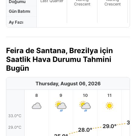
Last Quarter
Doğumu
Crescent
Crescent
Gün Batımı
Ay Fazı
Feira de Santana, Brezilya için
Saatlik Hava Durumu Tahmini
Bugün
Thursday, August 06, 2026
8
9
10
11
1
33.0°C
30.
29.0°
29.0°C
28.0°