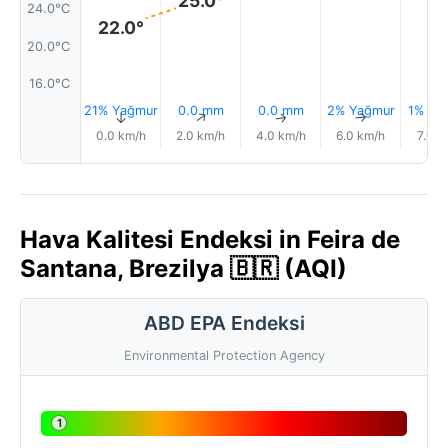
25.0°
24.0°C
22.0°
20.0°C
16.0°C
21% Yağmur
0.0 mm
0.0 mm
2% Yağmur
1% Ya
↑
↑
↑
↑
0.0 km/h
2.0 km/h
4.0 km/h
6.0 km/h
7.0 k
Hava Kalitesi Endeksi in Feira de
Santana, Brezilya 🇧🇷 (AQI)
ABD EPA Endeksi
Environmental Protection Agency
1