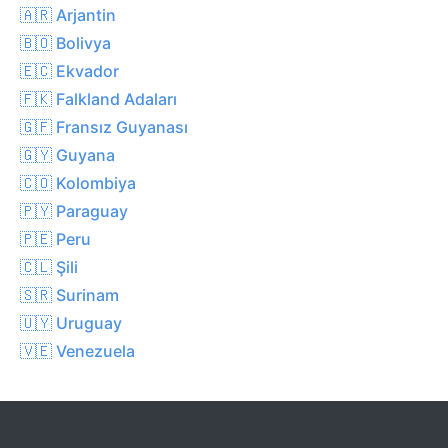
🇦🇷 Arjantin
🇧🇴 Bolivya
🇪🇨 Ekvador
🇫🇰 Falkland Adaları
🇬🇫 Fransız Guyanası
🇬🇾 Guyana
🇨🇴 Kolombiya
🇵🇾 Paraguay
🇵🇪 Peru
🇨🇱 Şili
🇸🇷 Surinam
🇺🇾 Uruguay
🇻🇪 Venezuela