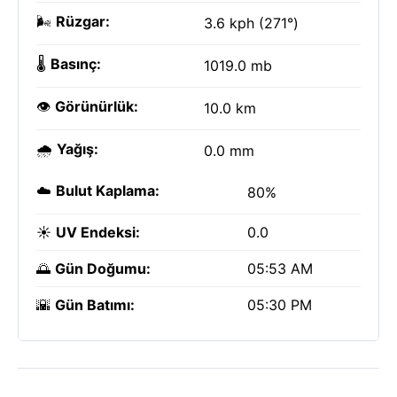
🌬️
Rüzgar:
3.6 kph (271°)
🌡️
Basınç:
1019.0 mb
👁️
Görünürlük:
10.0 km
🌧️
Yağış:
0.0 mm
☁️
Bulut Kaplama:
80%
☀️
UV Endeksi:
0.0
🌅
Gün Doğumu:
05:53 AM
🌇
Gün Batımı:
05:30 PM