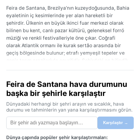
Feira de Santana, Brezilya’nın kuzeydoğusunda, Bahia
eyaletinin iç kesimlerinde yer alan hareketli bir
şehirdir. Ülkenin en büyük ikinci fuar merkezi olarak
bilinen bu kent, canlı pazar kültürü, geleneksel forró
müziği ve renkli festivalleriyle öne çıkar. Coğrafi
olarak Atlantik ormanı ile kurak sertão arasında bir
geçiş bölgesinde bulunur; etrafı yemyeşil tepeler ve
geniş tarım arazileriyle çevrilidir. Şehirdeki en bilindik
simgeler arasında Matriz Senhora Santana Kilisesi,
Parque da Cidade ve her yıl düzenlenen Micareta
Feira de Santana hava durumunu
festivali sayılabilir.
başka bir şehirle karşılaştır
İklimi, Köppen sınıflandırmasına göre Aw (tropikal
savan) karakteri taşır. Yazlar sıcak ve yağışlıdır;
Dünyadaki herhangi bir şehri arayın ve sıcaklık, hava
aralıktan nisana kadar süren bu dönemde sıcaklıklar
durumu ve tahminlerin yan yana karşılaştırmasını görün.
25-32°C arasında seyreder ve nem oldukça yüksektir.
Karşılaştır →
Kışlar ise mayıstan ağustosa kadar daha serin ve
kurudur; termometreler 18-28°C arasında dolaşır.
Dünya çapında popüler şehir karşılaştırmaları:
Yağışlar, özellikle yaz aylarında yoğunlaşırken kışın