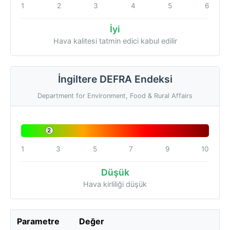
1
2
3
4
5
6
İyi
Hava kalitesi tatmin edici kabul edilir
İngiltere DEFRA Endeksi
Department for Environment, Food & Rural Affairs
2
1
3
5
7
9
10
Düşük
Hava kirliliği düşük
Parametre
Değer