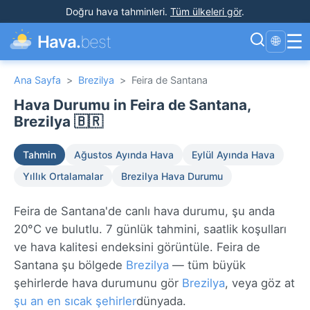
Doğru hava tahminleri
.
Tüm ülkeleri gör
.
☰
Hava.
best
🌐
Ana Sayfa
>
Brezilya
>
Feira de Santana
Hava Durumu in Feira de Santana,
Brezilya 🇧🇷
Tahmin
Ağustos Ayında Hava
Eylül Ayında Hava
Yıllık Ortalamalar
Brezilya Hava Durumu
Feira de Santana'de canlı hava durumu, şu anda
20°C ve bulutlu. 7 günlük tahmini, saatlik koşulları
ve hava kalitesi endeksini görüntüle. Feira de
Santana şu bölgede
Brezilya
— tüm büyük
şehirlerde hava durumunu gör
Brezilya
, veya göz at
şu an en sıcak şehirler
dünyada.