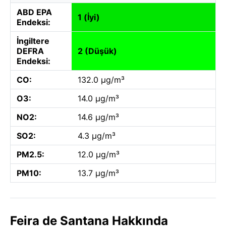
ABD EPA
1 (İyi)
Endeksi:
İngiltere
DEFRA
2 (Düşük)
Endeksi:
CO:
132.0 µg/m³
O3:
14.0 µg/m³
NO2:
14.6 µg/m³
SO2:
4.3 µg/m³
PM2.5:
12.0 µg/m³
PM10:
13.7 µg/m³
Feira de Santana Hakkında