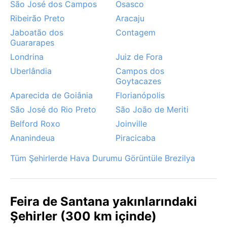
São José dos Campos
Osasco
Ribeirão Preto
Aracaju
Jaboatão dos
Contagem
Guararapes
Londrina
Juiz de Fora
Uberlândia
Campos dos
Goytacazes
Aparecida de Goiânia
Florianópolis
São José do Rio Preto
São João de Meriti
Belford Roxo
Joinville
Ananindeua
Piracicaba
Tüm Şehirlerde Hava Durumu Görüntüle Brezilya
Feira de Santana yakınlarındaki
Şehirler (300 km içinde)