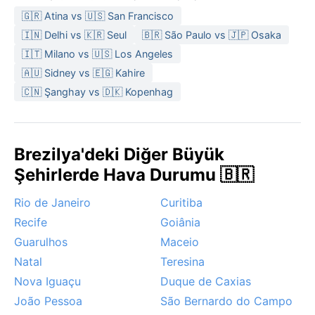
neredeyse hiç yağmur görülmez. Ziyaret için hafif
🇬🇷 Atina vs 🇺🇸 San Francisco
pamuklu giysiler, yağmurluk ve güneş kremi
🇮🇳 Delhi vs 🇰🇷 Seul
🇧🇷 São Paulo vs 🇯🇵 Osaka
vazgeçilmezdir; kış akşamları için ince bir hırka da
🇮🇹 Milano vs 🇺🇸 Los Angeles
faydalı olur.
🇦🇺 Sidney vs 🇪🇬 Kahire
En ideal dönem, mayıs ile eylül arasındaki kurak ve
🇨🇳 Şanghay vs 🇩🇰 Kopenhag
daha ılıman aylardır. Bu zaman diliminde gökyüzü
genellikle açık, nem oranı düşük ve gezmek için
elverişlidir. Feira de Santana’da belirgin bir muson ya
Brezilya'deki Diğer Büyük
da kasırga etkisi yoktur; ancak yaz aylarında ani
Şehirlerde Hava Durumu 🇧🇷
sağanaklar ve gök gürültülü fırtınalar sıkça yaşanır.
Kış boyunca sabahları hafif bir sis tabakası oluşabilir,
Rio de Janeiro
Curitiba
ama bu kısa sürede dağılır. Tropikal savan ikliminin
Recife
Goiânia
belirgin mevsimsel döngüsü, şehre hem yeşil hem de
kurak bir yüz kazandırır.
Guarulhos
Maceio
Natal
Teresina
Nova Iguaçu
Duque de Caxias
João Pessoa
São Bernardo do Campo