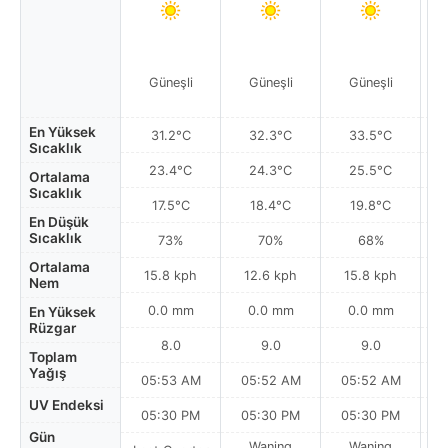
Güneşli
Güneşli
Güneşli
En Yüksek
31.2°C
32.3°C
33.5°C
Sıcaklık
23.4°C
24.3°C
25.5°C
Ortalama
Sıcaklık
17.5°C
18.4°C
19.8°C
En Düşük
Sıcaklık
73%
70%
68%
Ortalama
15.8 kph
12.6 kph
15.8 kph
Nem
0.0 mm
0.0 mm
0.0 mm
En Yüksek
Rüzgar
8.0
9.0
9.0
Toplam
Yağış
05:53 AM
05:52 AM
05:52 AM
UV Endeksi
05:30 PM
05:30 PM
05:30 PM
Gün
Waning
Waning