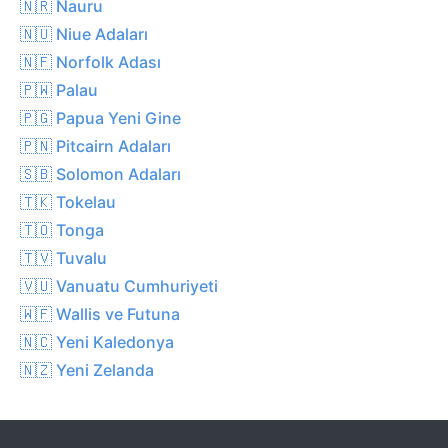
🇳🇷 Nauru
🇳🇺 Niue Adaları
🇳🇫 Norfolk Adası
🇵🇼 Palau
🇵🇬 Papua Yeni Gine
🇵🇳 Pitcairn Adaları
🇸🇧 Solomon Adaları
🇹🇰 Tokelau
🇹🇴 Tonga
🇹🇻 Tuvalu
🇻🇺 Vanuatu Cumhuriyeti
🇼🇫 Wallis ve Futuna
🇳🇨 Yeni Kaledonya
🇳🇿 Yeni Zelanda