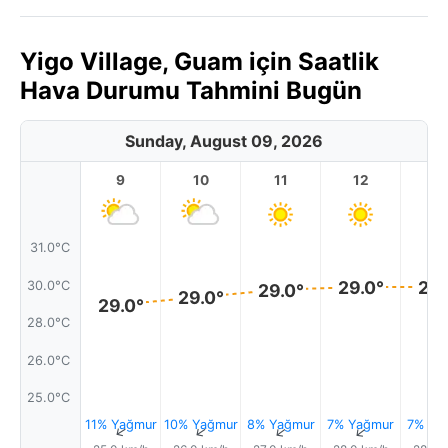
Yigo Village, Guam için Saatlik
Hava Durumu Tahmini Bugün
Sunday, August 09, 2026
9
10
11
12
1
31.0°C
29.0°
29.
30.0°C
29.0°
29.0°
29.0°
28.0°C
26.0°C
25.0°C
11% Yağmur
10% Yağmur
8% Yağmur
7% Yağmur
7% Ya
↑
↑
↑
↑