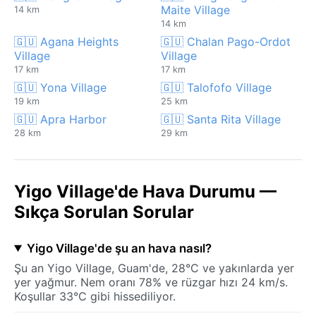
Maite Village
14 km
14 km
🇬🇺 Agana Heights
🇬🇺 Chalan Pago-Ordot
Village
Village
17 km
17 km
🇬🇺 Yona Village
🇬🇺 Talofofo Village
19 km
25 km
🇬🇺 Apra Harbor
🇬🇺 Santa Rita Village
28 km
29 km
Yigo Village'de Hava Durumu —
Sıkça Sorulan Sorular
Yigo Village'de şu an hava nasıl?
Şu an Yigo Village, Guam'de, 28°C ve yakınlarda yer
yer yağmur. Nem oranı 78% ve rüzgar hızı 24 km/s.
Koşullar 33°C gibi hissediliyor.