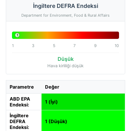
İngiltere DEFRA Endeksi
Department for Environment, Food & Rural Affairs
1
1
3
5
7
9
10
Düşük
Hava kirliliği düşük
Parametre
Değer
ABD EPA
1 (İyi)
Endeksi:
İngiltere
DEFRA
1 (Düşük)
Endeksi: