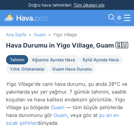
Doğru hava tahminleri
.
Tüm ülkeleri gör
.
☰
Hava.
best
🌐
Ana Sayfa
>
Guam
>
Yigo Village
Hava Durumu in Yigo Village, Guam 🇬🇺
Tahmin
Ağustos Ayında Hava
Eylül Ayında Hava
Yıllık Ortalamalar
Guam Hava Durumu
Yigo Village'de canlı hava durumu, şu anda 28°C ve
yakınlarda yer yer yağmur. 7 günlük tahmini, saatlik
koşulları ve hava kalitesi endeksini görüntüle. Yigo
Village şu bölgede
Guam
— tüm büyük şehirlerde
hava durumunu gör
Guam
, veya göz at
şu an en
sıcak şehirler
dünyada.