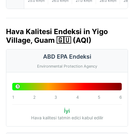
25.0 km/h
26.0 km/h
27.0 km/h
28.0 km/h
28.0 
Hava Kalitesi Endeksi in Yigo
Village, Guam 🇬🇺 (AQI)
ABD EPA Endeksi
Environmental Protection Agency
1
1
2
3
4
5
6
İyi
Hava kalitesi tatmin edici kabul edilir