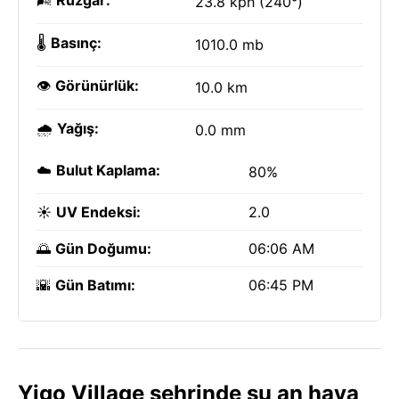
🌬️
Rüzgar:
23.8 kph (240°)
🌡️
Basınç:
1010.0 mb
👁️
Görünürlük:
10.0 km
🌧️
Yağış:
0.0 mm
☁️
Bulut Kaplama:
80%
☀️
UV Endeksi:
2.0
🌅
Gün Doğumu:
06:06 AM
🌇
Gün Batımı:
06:45 PM
Yigo Village şehrinde şu an hava