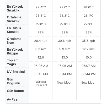
En Yüksek
29.4°C
29.0°C
28.6°C
Sıcaklık
28.5°C
28.3°C
28.1°C
Ortalama
Sıcaklık
27.8°C
27.8°C
27.8°C
En Düşük
Sıcaklık
79%
82%
83%
Ortalama
28.4 kph
30.6 kph
35.6 kph
Nem
0.3 mm
5.9 mm
12.7 mm
En Yüksek
Rüzgar
12.0
13.0
10.0
Toplam
Yağış
06:06 AM
06:06 AM
06:07 AM
UV Endeksi
06:45 PM
06:44 PM
06:44 PM
Gün
Waning
New Moon
New Moon
N
Doğumu
Crescent
Gün Batımı
Ay Fazı