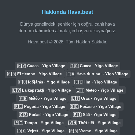
Hakkında Hava.best
Dünya genelindeki şehirler için doğru, canlı hava
durumu tahminleri almak için başvuru kaynağınız.
Hava.best © 2026. Tüm Hakları Saklıdır.
🇲🇾
🇮🇩
Cuaca · Yigo Village
Cuaca · Yigo Village
🇪🇸
🇹🇷
El tiempo · Yigo Village
Hava durumu · Yigo Village
🇭🇺
🇪🇪
Időjárás · Yigo Village
Ilm · Yigo Village
🇱🇻
🇮🇹
Laikapstākļi · Yigo Village
Meteo · Yigo Village
🇫🇷
🇱🇹
Météo · Yigo Village
Oras · Yigo Village
🇵🇱
🇸🇰
Pogoda · Yigo Village
Počasie · Yigo Village
🇨🇿
🇫🇮
Počasí · Yigo Village
Sää · Yigo Village
🇵🇹
🇻🇳
Tempo · Yigo Village
Thời tiết · Yigo Village
🇩🇰
🇷🇸
Vejret · Yigo Village
Vreme · Yigo Village