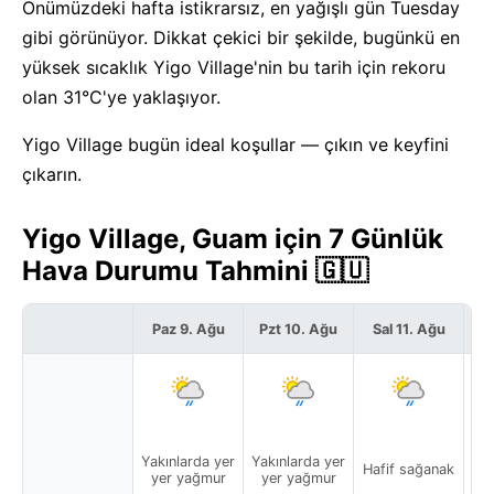
Önümüzdeki hafta istikrarsız, en yağışlı gün Tuesday
gibi görünüyor. Dikkat çekici bir şekilde, bugünkü en
yüksek sıcaklık Yigo Village'nin bu tarih için rekoru
olan 31°C'ye yaklaşıyor.
Yigo Village bugün ideal koşullar — çıkın ve keyfini
çıkarın.
Yigo Village, Guam için 7 Günlük
Hava Durumu Tahmini 🇬🇺
Paz 9. Ağu
Pzt 10. Ağu
Sal 11. Ağu
Ça
Yakınlarda yer
Yakınlarda yer
Yak
Hafif sağanak
yer yağmur
yer yağmur
y