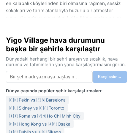
en kalabalık köylerinden biri olmasına rağmen, sessiz
sokakları ve tarım alanlarıyla huzurlu bir atmosfer
sunar. Guam'ın simgesi olan Latte Stone parkurları ve
İkinci Dünya Savaşı'ndan kalma tarihi noktalar burada
da görülebilir. Coğrafyası, iç kesimlerdeki yüksek
Yigo Village hava durumunu
araziler ve sahil şeridindeki mangrov ormanları
arasında değişir.
başka bir şehirle karşılaştır
Guam, Köppen iklim sınıflandırmasına göre Af (tropikal
Dünyadaki herhangi bir şehri arayın ve sıcaklık, hava
yağmur ormanı) kuşağındadır. Yıl boyunca sıcaklık 24-
durumu ve tahminlerin yan yana karşılaştırmasını görün.
32°C arasında sabit kalır, mevsimler kurak ve yağışlı
Karşılaştır →
olarak ikiye ayrılır. Aralık'tan Haziran'a kadar süren
kurak dönemde nem oranı %70 civarındayken,
Dünya çapında popüler şehir karşılaştırmaları:
Temmuz'dan Kasım'a kadar olan yağışlı mevsimde bu
oran %90'ı bulur. En yoğun yağış Ağustos'ta 300
🇨🇳 Pekin vs 🇪🇸 Barselona
mm'yi aşar; adada sık sık tropikal sağanaklar görülür.
🇦🇺 Sidney vs 🇨🇦 Toronto
Nemli havaya rağmen deniz meltemi serinletici
🇮🇹 Roma vs 🇻🇳 Ho Chi Minh City
olabilir. Seyahat için hafif pamuklu kıyafetler,
🇭🇰 Hong Kong vs 🇯🇵 Osaka
yağmurluk ve su geçirmez ayakkabılar tercih edilmeli;
🇮🇪 Dublin vs 🇺🇸 Şikago