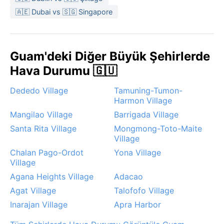
güneş kremi ve sinek kovucu da unutulmamalıdır.
🇦🇪 Dubai vs 🇸🇬 Singapore
Ziyaret için en ideal dönem, yağışların azaldığı ve
sıcaklığın en rahat olduğu Şubat-Nisan arasıdır.
Guam, Pasifik tayfun kuşağında yer aldığından,
Guam'deki Diğer Büyük Şehirlerde
özellikle Haziran-Aralık arasında şiddetli fırtınalar
görülebilir. Tayfunlar, beraberinde ani sel ve rüzgar
Hava Durumu 🇬🇺
hasarı getirir; bu dönemde seyahat edenlerin hava
Dededo Village
Tamuning-Tumon-
durumu uyarılarını takip etmesi önemlidir. Kurak
Harmon Village
mevsimdeyse güneşli günler ağır basar, yine de kısa
Mangilao Village
Barrigada Village
süreli sağanak yağmurlar her an beklenebilir. Yigo'nun
nemli tropikal iklimi, ormanların canlı kalmasını
Santa Rita Village
Mongmong-Toto-Maite
Village
sağlarken, ani hava değişimlerine karşı hazırlıklı olmak
gerekir.
Chalan Pago-Ordot
Yona Village
Village
Agana Heights Village
Adacao
Agat Village
Talofofo Village
Inarajan Village
Apra Harbor