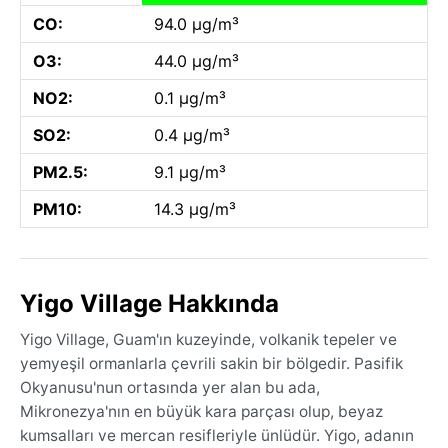
CO:
94.0 µg/m³
O3:
44.0 µg/m³
NO2:
0.1 µg/m³
SO2:
0.4 µg/m³
PM2.5:
9.1 µg/m³
PM10:
14.3 µg/m³
Yigo Village Hakkında
Yigo Village, Guam'ın kuzeyinde, volkanik tepeler ve
yemyeşil ormanlarla çevrili sakin bir bölgedir. Pasifik
Okyanusu'nun ortasında yer alan bu ada,
Mikronezya'nın en büyük kara parçası olup, beyaz
kumsalları ve mercan resifleriyle ünlüdür. Yigo, adanın