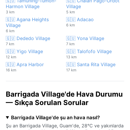
🇬🇺 Tamuning-Tumon-
🇬🇺 Chalan Pago-Ordot
Harmon Village
Village
3 km
5 km
🇬🇺 Agana Heights
🇬🇺 Adacao
Village
6 km
6 km
🇬🇺 Dededo Village
🇬🇺 Yona Village
7 km
7 km
🇬🇺 Yigo Village
🇬🇺 Talofofo Village
12 km
13 km
🇬🇺 Apra Harbor
🇬🇺 Santa Rita Village
16 km
17 km
Barrigada Village'de Hava Durumu
— Sıkça Sorulan Sorular
Barrigada Village'de şu an hava nasıl?
Şu an Barrigada Village, Guam'de, 28°C ve yakınlarda