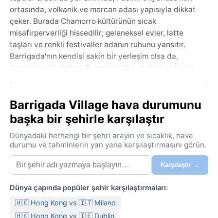
ortasında, volkanik ve mercan adası yapısıyla dikkat
çeker. Burada Chamorro kültürünün sıcak
misafirperverliği hissedilir; geleneksel evler, latte
taşları ve renkli festivaller adanın ruhunu yansıtır.
Barrigada'nın kendisi sakin bir yerleşim olsa da,
Guam'ın ünlü plajları, Tumon'un lüks otelleri ve İkinci
Dünya Savaşı tarihi alanlarına yakındır. Tropikal
ormanlarla kaplı arazi, yüksek nem ve sürekli
Barrigada Village hava durumunu
yeşilliklerle adeta bir cennet köşesidir.
başka bir şehirle karşılaştır
İklim, Köppen sınıflandırmasına göre Af (tropikal
yağmur ormanı) kuşağındadır. Yaz ve kış ayrımı
Dünyadaki herhangi bir şehri arayın ve sıcaklık, hava
neredeyse yoktur; sıcaklıklar yıl boyunca 27-32°C
durumu ve tahminlerin yan yana karşılaştırmasını görün.
arasında seyreder. Nem oranı yüksektir, bu yüzden
Karşılaştır →
bunaltıcı bir hava hakimdir. Yağışlar yılın her ayı
görülür; özellikle Temmuz'dan Kasım'a kadar şiddetli
Dünya çapında popüler şehir karşılaştırmaları:
sağanaklar ve tayfunlar adayı etkiler. Kış ayları bile
yağışlıdır, ancak Aralık-Şubat arası biraz daha serin
🇭🇰 Hong Kong vs 🇮🇹 Milano
ve kuraktır. Yolculuk için hafif pamuklu kıyafetler,
🇭🇰 Hong Kong vs 🇮🇪 Dublin