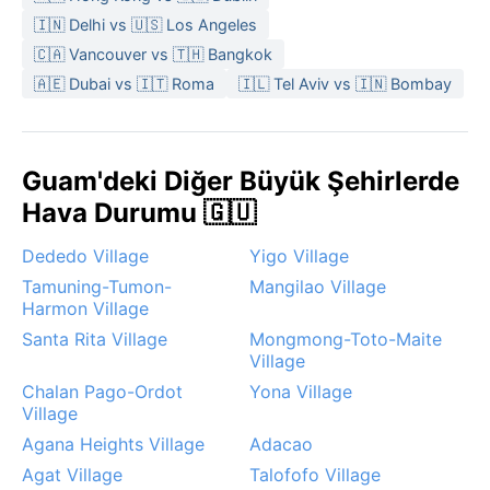
yağmurluklar ve su
🇮🇳 Delhi vs 🇺🇸 Los Angeles
🇨🇦 Vancouver vs 🇹🇭 Bangkok
🇦🇪 Dubai vs 🇮🇹 Roma
🇮🇱 Tel Aviv vs 🇮🇳 Bombay
Guam'deki Diğer Büyük Şehirlerde
Hava Durumu 🇬🇺
Dededo Village
Yigo Village
Tamuning-Tumon-
Mangilao Village
Harmon Village
Santa Rita Village
Mongmong-Toto-Maite
Village
Chalan Pago-Ordot
Yona Village
Village
Agana Heights Village
Adacao
Agat Village
Talofofo Village