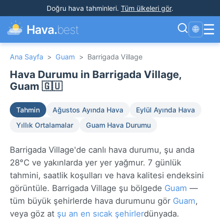
Doğru hava tahminleri
.
Tüm ülkeleri gör
.
☰
Hava.
best
🌐
Ana Sayfa
>
Guam
>
Barrigada Village
Hava Durumu in Barrigada Village,
Guam 🇬🇺
Tahmin
Ağustos Ayında Hava
Eylül Ayında Hava
Yıllık Ortalamalar
Guam Hava Durumu
Barrigada Village'de canlı hava durumu, şu anda
28°C ve yakınlarda yer yer yağmur. 7 günlük
tahmini, saatlik koşulları ve hava kalitesi endeksini
görüntüle. Barrigada Village şu bölgede
Guam
—
tüm büyük şehirlerde hava durumunu gör
Guam
,
veya göz at
şu an en sıcak şehirler
dünyada.