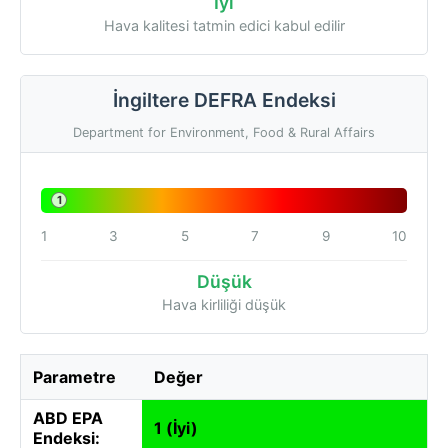
İyi
Hava kalitesi tatmin edici kabul edilir
İngiltere DEFRA Endeksi
Department for Environment, Food & Rural Affairs
1
1
3
5
7
9
10
Düşük
Hava kirliliği düşük
Parametre
Değer
ABD EPA
1 (İyi)
Endeksi: