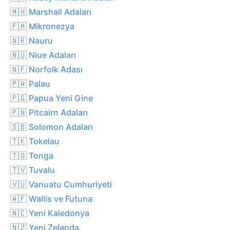
🇲🇭 Marshall Adaları
🇫🇲 Mikronezya
🇳🇷 Nauru
🇳🇺 Niue Adaları
🇳🇫 Norfolk Adası
🇵🇼 Palau
🇵🇬 Papua Yeni Gine
🇵🇳 Pitcairn Adaları
🇸🇧 Solomon Adaları
🇹🇰 Tokelau
🇹🇴 Tonga
🇹🇻 Tuvalu
🇻🇺 Vanuatu Cumhuriyeti
🇼🇫 Wallis ve Futuna
🇳🇨 Yeni Kaledonya
🇳🇿 Yeni Zelanda