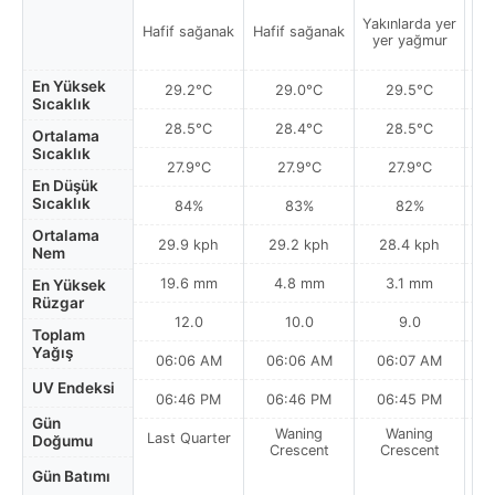
Yakınlarda yer
Hafif sağanak
Hafif sağanak
Ha
yer yağmur
En Yüksek
29.2°C
29.0°C
29.5°C
Sıcaklık
28.5°C
28.4°C
28.5°C
Ortalama
Sıcaklık
27.9°C
27.9°C
27.9°C
En Düşük
Sıcaklık
84%
83%
82%
Ortalama
29.9 kph
29.2 kph
28.4 kph
Nem
19.6 mm
4.8 mm
3.1 mm
En Yüksek
Rüzgar
12.0
10.0
9.0
Toplam
Yağış
06:06 AM
06:06 AM
06:07 AM
UV Endeksi
06:46 PM
06:46 PM
06:45 PM
Gün
Waning
Waning
Last Quarter
Doğumu
Crescent
Crescent
Gün Batımı