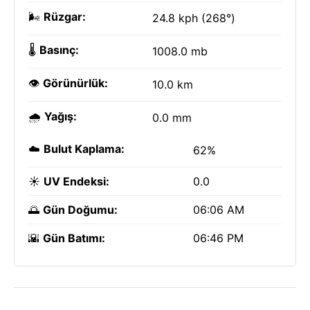
🌬️
Rüzgar:
24.8 kph (268°)
🌡️
Basınç:
1008.0 mb
👁️
Görünürlük:
10.0 km
🌧️
Yağış:
0.0 mm
☁️
Bulut Kaplama:
62%
☀️
UV Endeksi:
0.0
🌅
Gün Doğumu:
06:06 AM
🌇
Gün Batımı:
06:46 PM