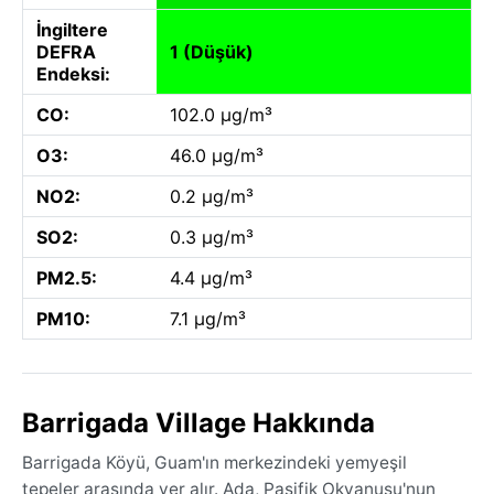
İngiltere
DEFRA
1 (Düşük)
Endeksi:
CO:
102.0 µg/m³
O3:
46.0 µg/m³
NO2:
0.2 µg/m³
SO2:
0.3 µg/m³
PM2.5:
4.4 µg/m³
PM10:
7.1 µg/m³
Barrigada Village Hakkında
Barrigada Köyü, Guam'ın merkezindeki yemyeşil
tepeler arasında yer alır. Ada, Pasifik Okyanusu'nun