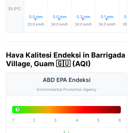
25.0°C
0.0 mm
0.0 mm
0.3 mm
0.1 mm
0.3
↑
↑
↑
↑
23.0 km/h
24.0 km/h
24.0 km/h
24.0 km/h
26.0 
Hava Kalitesi Endeksi in Barrigada
Village, Guam 🇬🇺 (AQI)
ABD EPA Endeksi
Environmental Protection Agency
1
1
2
3
4
5
6