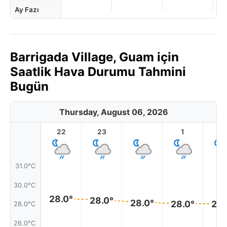
Ay Fazı
Barrigada Village, Guam için
Saatlik Hava Durumu Tahmini
Bugün
Thursday, August 06, 2026
22
23
1
2
31.0°C
30.0°C
28.0°
28.0°
28.0°
28.0°
28.
28.0°C
26.0°C