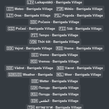
🇱🇻
Laikapstākļi · Barrigada Village
🇮🇹
🇫🇷
Meteo · Barrigada Village
Météo · Barrigada Village
🇱🇹
🇵🇱
Oras · Barrigada Village
Pogoda · Barrigada Village
🇸🇰
Počasie · Barrigada Village
🇨🇿
🇫🇮
Počasí · Barrigada Village
Sää · Barrigada Village
🇵🇹
Tempo · Barrigada Village
🇻🇳
Thời tiết · Barrigada Village
🇩🇰
🇷🇸
Vejret · Barrigada Village
Vreme · Barrigada Village
🇸🇮
Vreme · Barrigada Village
🇷🇴
Vremea · Barrigada Village
🇸🇪
🇳🇴
Vädret · Barrigada Village
Været · Barrigada Village
🇬🇧🇺🇸
🇳🇱
Weather · Barrigada
Weer · Barrigada Village
🇩🇪
Wetter · Barrigada Village
🇺🇦
Погода · Barrigada Village
🇷🇺
Погода · Barrigada Village
🇸🇦
الطقس · Barrigada Village
🇹🇭
สภาพอากาศ · Barrigada Village