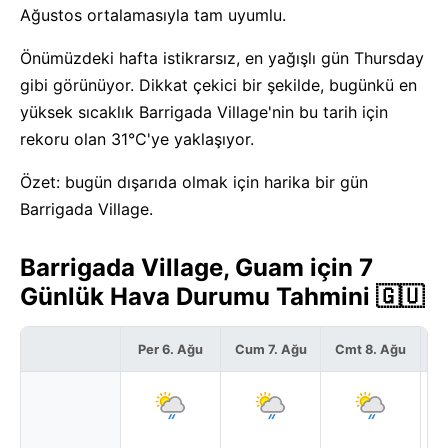
Ağustos ortalamasıyla tam uyumlu.
Önümüzdeki hafta istikrarsız, en yağışlı gün Thursday
gibi görünüyor. Dikkat çekici bir şekilde, bugünkü en
yüksek sıcaklık Barrigada Village'nin bu tarih için
rekoru olan 31°C'ye yaklaşıyor.
Özet: bugün dışarıda olmak için harika bir gün
Barrigada Village.
Barrigada Village, Guam için 7
Günlük Hava Durumu Tahmini 🇬🇺
Per 6. Ağu
Cum 7. Ağu
Cmt 8. Ağu
P