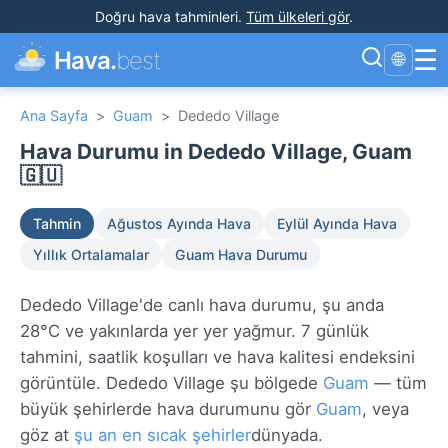
Doğru hava tahminleri
.
Tüm ülkeleri gör
.
☰
Hava.
best
🌐
Ana Sayfa
>
Guam
>
Dededo Village
Hava Durumu in Dededo Village, Guam
🇬🇺
Tahmin
Ağustos Ayında Hava
Eylül Ayında Hava
Yıllık Ortalamalar
Guam Hava Durumu
Dededo Village'de canlı hava durumu, şu anda
28°C ve yakınlarda yer yer yağmur. 7 günlük
tahmini, saatlik koşulları ve hava kalitesi endeksini
görüntüle. Dededo Village şu bölgede
Guam
— tüm
büyük şehirlerde hava durumunu gör
Guam
, veya
göz at
şu an en sıcak şehirler
dünyada.