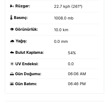
🌬️
Rüzgar:
22.7 kph (261°)
🌡️
Basınç:
1008.0 mb
👁️
Görünürlük:
10.0 km
🌧️
Yağış:
0.0 mm
☁️
Bulut Kaplama:
54%
☀️
UV Endeksi:
0.0
🌅
Gün Doğumu:
06:06 AM
🌇
Gün Batımı:
06:46 PM