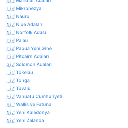
🇲🇭 Marshall Adaları
🇫🇲 Mikronezya
🇳🇷 Nauru
🇳🇺 Niue Adaları
🇳🇫 Norfolk Adası
🇵🇼 Palau
🇵🇬 Papua Yeni Gine
🇵🇳 Pitcairn Adaları
🇸🇧 Solomon Adaları
🇹🇰 Tokelau
🇹🇴 Tonga
🇹🇻 Tuvalu
🇻🇺 Vanuatu Cumhuriyeti
🇼🇫 Wallis ve Futuna
🇳🇨 Yeni Kaledonya
🇳🇿 Yeni Zelanda