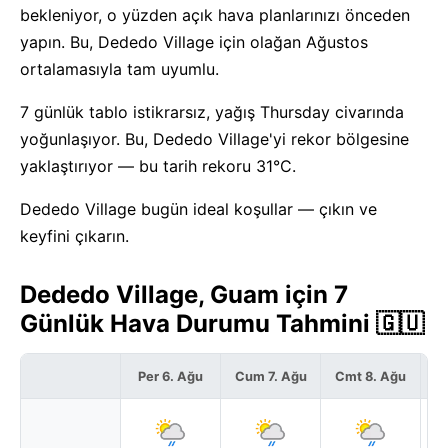
bekleniyor, o yüzden açık hava planlarınızı önceden
yapın. Bu, Dededo Village için olağan Ağustos
ortalamasıyla tam uyumlu.
7 günlük tablo istikrarsız, yağış Thursday civarında
yoğunlaşıyor. Bu, Dededo Village'yi rekor bölgesine
yaklaştırıyor — bu tarih rekoru 31°C.
Dededo Village bugün ideal koşullar — çıkın ve
keyfini çıkarın.
Dededo Village, Guam için 7
Günlük Hava Durumu Tahmini 🇬🇺
Per 6. Ağu
Cum 7. Ağu
Cmt 8. Ağu
P