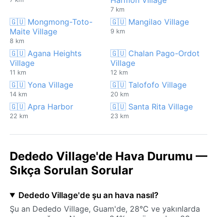
7 km
🇬🇺 Mongmong-Toto-
🇬🇺 Mangilao Village
Maite Village
9 km
8 km
🇬🇺 Agana Heights
🇬🇺 Chalan Pago-Ordot
Village
Village
11 km
12 km
🇬🇺 Yona Village
🇬🇺 Talofofo Village
14 km
20 km
🇬🇺 Apra Harbor
🇬🇺 Santa Rita Village
22 km
23 km
Dededo Village'de Hava Durumu —
Sıkça Sorulan Sorular
Dededo Village'de şu an hava nasıl?
Şu an Dededo Village, Guam'de, 28°C ve yakınlarda