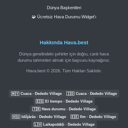
Dünya Başkentleri
🧩 Ücretsiz Hava Durumu Widget'ı
Hakkında Hava.best
Dünya genelindeki şehirler için doğru, canlı hava
durumu tahminleri almak için başvuru kaynağınız.
Hava.best © 2026. Tüm Hakları Saklıdır.
🇲🇾
🇮🇩
Cuaca · Dededo Village
Cuaca · Dededo Village
🇪🇸
El tiempo · Dededo Village
🇹🇷
Hava durumu · Dededo Village
🇭🇺
🇪🇪
Időjárás · Dededo Village
Ilm · Dededo Village
🇱🇻
Laikapstākļi · Dededo Village