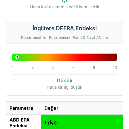
İyi
Hava kalitesi tatmin edici kabul edilir
İngiltere DEFRA Endeksi
Department for Environment, Food & Rural Affairs
1
1
3
5
7
9
10
Düşük
Hava kirliliği düşük
Parametre
Değer
ABD EPA
1 (İyi)
Endeksi: