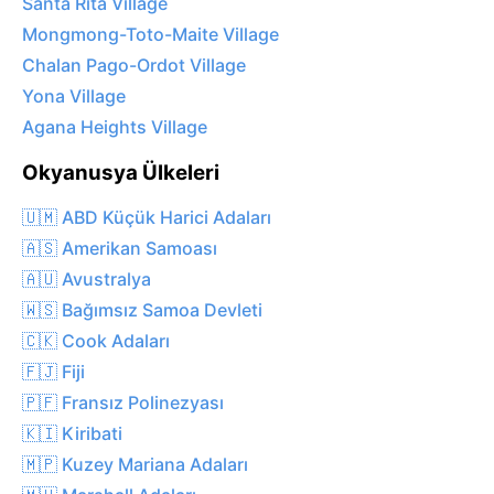
Santa Rita Village
Mongmong-Toto-Maite Village
Chalan Pago-Ordot Village
Yona Village
Agana Heights Village
Okyanusya Ülkeleri
🇺🇲 ABD Küçük Harici Adaları
🇦🇸 Amerikan Samoası
🇦🇺 Avustralya
🇼🇸 Bağımsız Samoa Devleti
🇨🇰 Cook Adaları
🇫🇯 Fiji
🇵🇫 Fransız Polinezyası
🇰🇮 Kiribati
🇲🇵 Kuzey Mariana Adaları