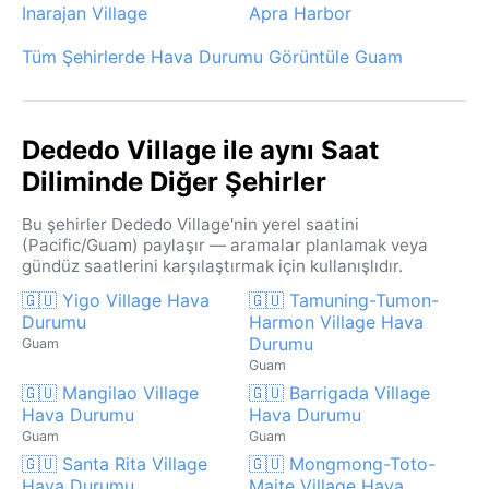
boyu yüksek nem ve ani gök gürültülü sağanaklar,
Inarajan Village
Apra Harbor
Dededo’nun ikliminin ayrılmaz parçalarıdır. Bu tropikal
Tüm Şehirlerde Hava Durumu Görüntüle Guam
dinamizm, adanın bereketli doğasını ve sürekli yeşil
kalan manzarasını şekillendirir.
Dededo Village ile aynı Saat
Diliminde Diğer Şehirler
Bu şehirler Dededo Village'nin yerel saatini
(Pacific/Guam) paylaşır — aramalar planlamak veya
gündüz saatlerini karşılaştırmak için kullanışlıdır.
🇬🇺 Yigo Village Hava
🇬🇺 Tamuning-Tumon-
Durumu
Harmon Village Hava
Durumu
Guam
Guam
🇬🇺 Mangilao Village
🇬🇺 Barrigada Village
Hava Durumu
Hava Durumu
Guam
Guam
🇬🇺 Santa Rita Village
🇬🇺 Mongmong-Toto-
Hava Durumu
Maite Village Hava