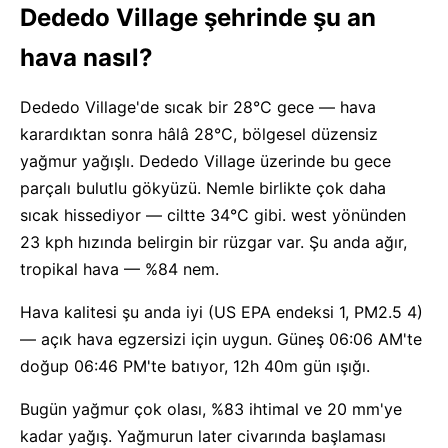
Dededo Village şehrinde şu an
hava nasıl?
Dededo Village'de sıcak bir 28°C gece — hava
karardıktan sonra hâlâ 28°C, bölgesel düzensiz
yağmur yağışlı. Dededo Village üzerinde bu gece
parçalı bulutlu gökyüzü. Nemle birlikte çok daha
sıcak hissediyor — ciltte 34°C gibi. west yönünden
23 kph hızında belirgin bir rüzgar var. Şu anda ağır,
tropikal hava — %84 nem.
Hava kalitesi şu anda iyi (US EPA endeksi 1, PM2.5 4)
— açık hava egzersizi için uygun. Güneş 06:06 AM'te
doğup 06:46 PM'te batıyor, 12h 40m gün ışığı.
Bugün yağmur çok olası, %83 ihtimal ve 20 mm'ye
kadar yağış. Yağmurun later civarında başlaması