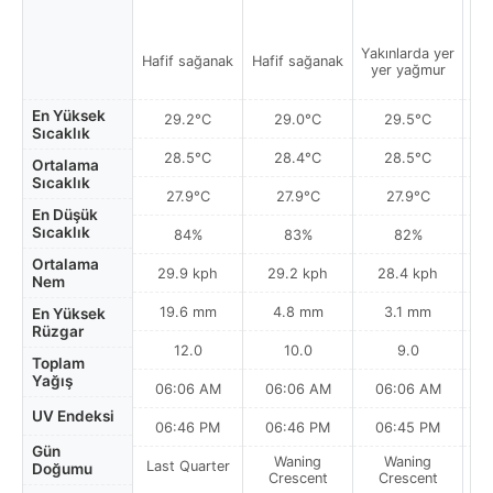
Yakınlarda yer
Hafif sağanak
Hafif sağanak
Ha
yer yağmur
En Yüksek
29.2°C
29.0°C
29.5°C
Sıcaklık
28.5°C
28.4°C
28.5°C
Ortalama
Sıcaklık
27.9°C
27.9°C
27.9°C
En Düşük
Sıcaklık
84%
83%
82%
Ortalama
29.9 kph
29.2 kph
28.4 kph
Nem
19.6 mm
4.8 mm
3.1 mm
En Yüksek
Rüzgar
12.0
10.0
9.0
Toplam
Yağış
06:06 AM
06:06 AM
06:06 AM
UV Endeksi
06:46 PM
06:46 PM
06:45 PM
Gün
Waning
Waning
Last Quarter
Doğumu
Crescent
Crescent