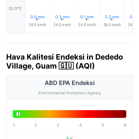
25.0°C
0.0 mm
0.3 mm
0.1 mm
0.3 mm
0.7 
↑
↑
↑
↑
24.0 km/h
24.0 km/h
24.0 km/h
26.0 km/h
24.0 
Hava Kalitesi Endeksi in Dededo
Village, Guam 🇬🇺 (AQI)
ABD EPA Endeksi
Environmental Protection Agency
1
1
2
3
4
5
6