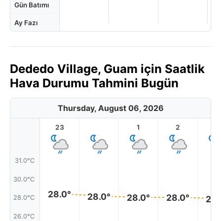
Gün Batımı
Ay Fazı
Dededo Village, Guam için Saatlik
Hava Durumu Tahmini Bugün
Thursday, August 06, 2026
23
1
2
3
31.0°C
30.0°C
28.0°
28.0°
28.0°
28.0°
28.
28.0°C
26.0°C