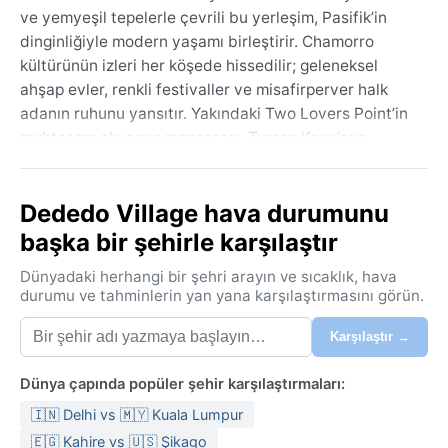
ve yemyeşil tepelerle çevrili bu yerleşim, Pasifik’in
dinginliğiyle modern yaşamı birleştirir. Chamorro
kültürünün izleri her köşede hissedilir; geleneksel
ahşap evler, renkli festivaller ve misafirperver halk
adanın ruhunu yansıtır. Yakındaki Two Lovers Point’in
muhteşem okyanus manzarası, Tumon Koyu’nun
turkuaz suları ve Latte Stone Park’taki tarihi sütunlar
Guam’ın simgeleri arasındadır. Coğrafi olarak volkanik
Dededo Village hava durumunu
ve mercan kökenli ada, güneyde engebeli dağlarla
kuzeyde düz platolar arasında değişen bir manzara
başka bir şehirle karşılaştır
sunar. Dededo’nun kendisi yoğun nüfuslu bir ticaret
Dünyadaki herhangi bir şehri arayın ve sıcaklık, hava
merkezi olup, alışveriş merkezleri ve yerel pazarlarla
durumu ve tahminlerin yan yana karşılaştırmasını görün.
canlı bir atmosfer çizer.
Karşılaştır →
Köppen iklim sınıflandırmasına göre Af (tropikal
yağmur ormanı) kuşağında yer alan Dededo, yıl boyu
Dünya çapında popüler şehir karşılaştırmaları:
sıcak ve nemli bir havaya sahiptir. Sıcaklıklar 24-30°C
arasında sabit kalır; mevsimler arasında belirgin bir
🇮🇳 Delhi vs 🇲🇾 Kuala Lumpur
fark yoktur. Ancak yağış rejimi iki döneme ayrılır:
🇪🇬 Kahire vs 🇺🇸 Şikago