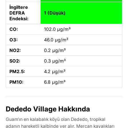
İngiltere
DEFRA
1 (Düşük)
Endeksi:
CO:
102.0 µg/m³
O3:
46.0 µg/m³
NO2:
0.2 µg/m³
SO2:
0.3 µg/m³
PM2.5:
4.2 µg/m³
PM10:
6.8 µg/m³
Dededo Village Hakkında
Guam’ın en kalabalık köyü olan Dededo, tropikal
adanın hareketli kalbinde yer alır. Mercan kayalıkları