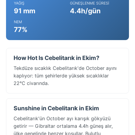
YAĞIŞ
GÜNEŞLENME SÜRESI
91 mm
4.4h/gün
NEM
77%
How Hot Is Cebelitarık in Ekim?
Tekdüze sıcaklık Cebelitarık'de October ayını
kaplıyor: tüm şehirlerde yüksek sıcaklıklar
22°C civarında.
Sunshine in Cebelitarık in Ekim
Cebelitarık'ün October ayı karışık gökyüzü
getirir — Gibraltar ortalama 4.4h güneş alır,
ülke genelinde benzer koşullar. Bulutlu