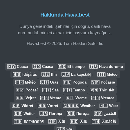
Hakkında Hava.best
Dünya genelindeki şehirler için doğru, canlı hava
durumu tahminleri almak için başvuru kaynağınız.
Hava.best © 2026. Tüm Hakları Saklıdır.
🇲🇾
🇮🇩
🇪🇸
🇹🇷
Cuaca
Cuaca
El tiempo
Hava durumu
🇭🇺
🇪🇪
🇱🇻
🇮🇹
Időjárás
Ilm
Laikapstākļi
Meteo
🇫🇷
🇱🇹
🇵🇱
🇸🇰
Météo
Oras
Pogoda
Počasie
🇨🇿
🇫🇮
🇵🇹
🇻🇳
Počasí
Sää
Tempo
Thời tiết
🇩🇰
🇷🇸
🇸🇮
🇷🇴
Vejret
Vreme
Vreme
Vremea
🇸🇪
🇳🇴
🇬🇧🇺🇸
🇳🇱
Vädret
Været
Weather
Weer
🇩🇪
🇺🇦
🇷🇺
🇸🇦
Wetter
Погода
Погода
الطقس
🇹🇭
🇯🇵
🇭🇰
🇹🇼
สภาพอากาศ
天気
天氣
天氣預報
🇰🇷
날씨