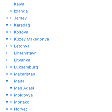
🇮🇹 İtalya
🇮🇸 İzlanda
🇯🇪 Jersey
🇲🇪 Karadağ
🇽🇰 Kosova
🇲🇰 Kuzey Makedonya
🇱🇻 Letonya
🇱🇮 Lihtenştayn
🇱🇹 Litvanya
🇱🇺 Lüksemburg
🇭🇺 Macaristan
🇲🇹 Malta
🇮🇲 Man Adası
🇲🇩 Moldovya
🇲🇨 Monako
🇳🇴 Norveç