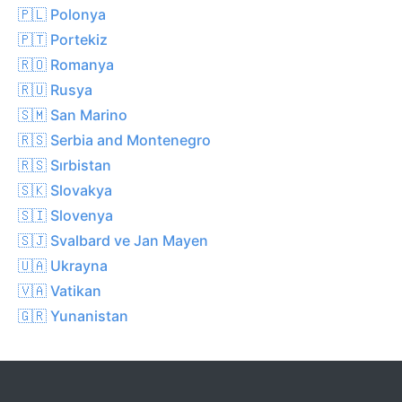
🇵🇱 Polonya
🇵🇹 Portekiz
🇷🇴 Romanya
🇷🇺 Rusya
🇸🇲 San Marino
🇷🇸 Serbia and Montenegro
🇷🇸 Sırbistan
🇸🇰 Slovakya
🇸🇮 Slovenya
🇸🇯 Svalbard ve Jan Mayen
🇺🇦 Ukrayna
🇻🇦 Vatikan
🇬🇷 Yunanistan