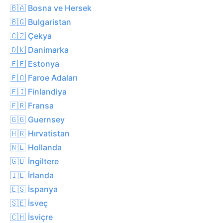
🇧🇦 Bosna ve Hersek
🇧🇬 Bulgaristan
🇨🇿 Çekya
🇩🇰 Danimarka
🇪🇪 Estonya
🇫🇴 Faroe Adaları
🇫🇮 Finlandiya
🇫🇷 Fransa
🇬🇬 Guernsey
🇭🇷 Hırvatistan
🇳🇱 Hollanda
🇬🇧 İngiltere
🇮🇪 İrlanda
🇪🇸 İspanya
🇸🇪 İsveç
🇨🇭 İsviçre