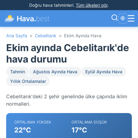
Doğru hava tahminleri
.
Tüm ülkeleri gör
.
☰
Hava.
best
🌐
Ana Sayfa
>
Cebelitarık
>
Ekim Ayında Hava
Ekim ayında Cebelitarık'de
hava durumu
Tahmin
Ağustos Ayında Hava
Eylül Ayında Hava
Yıllık Ortalamalar
Cebelitarık'deki 2 şehir genelinde ülke çapında iklim
normalleri.
ORTALAMA YÜKSEK
ORTALAMA DÜŞÜK
22°C
17°C