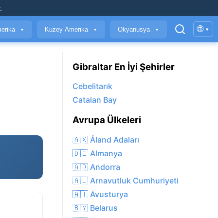
.
🌐
erika
Kuzey Amerika
Okyanusya
▾
▼
▼
▼
Gibraltar En İyi Şehirler
Cebelitarık
Catalan Bay
Avrupa Ülkeleri
🇦🇽 Åland Adaları
🇩🇪 Almanya
🇦🇩 Andorra
🇦🇱 Arnavutluk Cumhuriyeti
🇦🇹 Avusturya
🇧🇾 Belarus