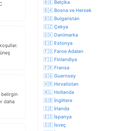
🇧🇪 Belçika
°C
🇧🇦 Bosna ve Hersek
🇧🇬 Bulgaristan
🇨🇿 Çekya
🇩🇰 Danimarka
🇪🇪 Estonya
oşullar.
🇫🇴 Faroe Adaları
güneş
🇫🇮 Finlandiya
🇫🇷 Fransa
🇬🇬 Guernsey
🇭🇷 Hırvatistan
🇳🇱 Hollanda
belirgin
🇬🇧 İngiltere
er daha
🇮🇪 İrlanda
🇪🇸 İspanya
🇸🇪 İsveç