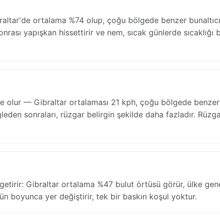
raltar'de ortalama %74 olup, çoğu bölgede benzer bunaltıc
nrası yapışkan hissettirir ve nem, sıcak günlerde sıcaklığı b
hne olur — Gibraltar ortalaması 21 kph, çoğu bölgede benzer
öğleden sonraları, rüzgar belirgin şekilde daha fazladır. Rüzg
getirir: Gibraltar ortalama %47 bulut örtüsü görür, ülke gen
n boyunca yer değiştirir, tek bir baskın koşul yoktur.