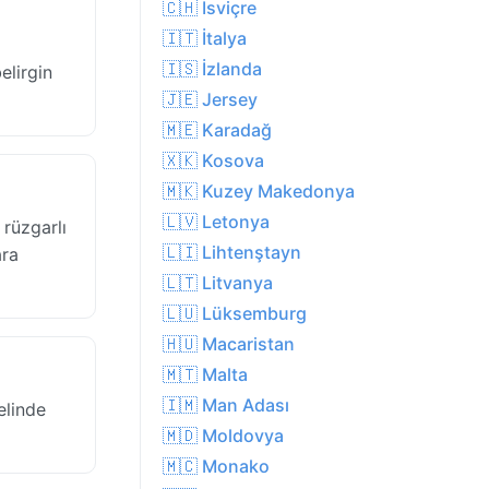
🇨🇭 İsviçre
🇮🇹 İtalya
ı
🇮🇸 İzlanda
elirgin
🇯🇪 Jersey
🇲🇪 Karadağ
🇽🇰 Kosova
🇲🇰 Kuzey Makedonya
🇱🇻 Letonya
 rüzgarlı
🇱🇮 Lihtenştayn
ara
🇱🇹 Litvanya
🇱🇺 Lüksemburg
🇭🇺 Macaristan
🇲🇹 Malta
🇮🇲 Man Adası
elinde
🇲🇩 Moldovya
🇲🇨 Monako