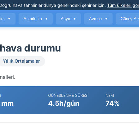
Doğru hava tahminleri
dünya genelindeki şehirler için
.
Tüm ülkeleri gör
ika
Antarktika
Asya
Avrupa
Güney Am
▼
▼
▼
▼
e hava durumu
Yıllık Ortalamalar
alleri.
Ş
GÜNEŞLENME SÜRESI
NEM
 mm
4.5h/gün
74%