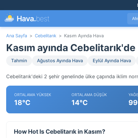
Hava.
best
Afr
Ana Sayfa
>
Cebelitarık
>
Kasım Ayında Hava
Kasım ayında Cebelitarık'd
Tahmin
Ağustos Ayında Hava
Eylül Ayında Hava
Cebelitarık'deki 2 şehir genelinde ülke çapında iklim norm
ORTALAMA YÜKSEK
ORTALAMA DÜŞÜK
YAĞI
18°C
14°C
99
How Hot Is Cebelitarık in Kasım?