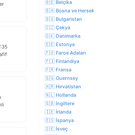
🇧🇪 Belçika
er
🇧🇦 Bosna ve Hersek
🇧🇬 Bulgaristan
🇨🇿 Çekya
🇩🇰 Danimarka
🇪🇪 Estonya
7:35
🇫🇴 Faroe Adaları
afif
🇫🇮 Finlandiya
🇫🇷 Fransa
🇬🇬 Guernsey
🇭🇷 Hırvatistan
🇳🇱 Hollanda
u
🇬🇧 İngiltere
li
🇮🇪 İrlanda
🇪🇸 İspanya
🇸🇪 İsveç