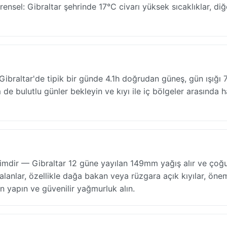
ensel: Gibraltar şehrinde 17°C civarı yüksek sıcaklıklar, diğ
ibraltar'de tipik bir günde 4.1h doğrudan güneş, gün ışığı 
bulutlu günler bekleyin ve kıyı ile iç bölgeler arasında h
kimdir — Gibraltar 12 güne yayılan 149mm yağış alır ve çoğ
lanlar, özellikle dağa bakan veya rüzgara açık kıyılar, önem
n yapın ve güvenilir yağmurluk alın.