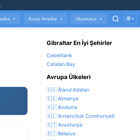
.
🌐
erika
Kuzey Amerika
Okyanusya
▾
▼
▼
▼
Gibraltar En İyi Şehirler
Cebelitarık
Catalan Bay
Avrupa Ülkeleri
🇦🇽 Åland Adaları
🇩🇪 Almanya
🇦🇩 Andorra
🇦🇱 Arnavutluk Cumhuriyeti
🇦🇹 Avusturya
🇧🇾 Belarus