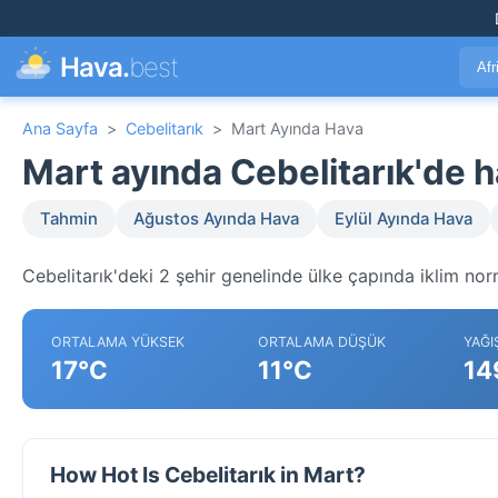
Hava.
best
Afr
Ana Sayfa
>
Cebelitarık
>
Mart Ayında Hava
Mart ayında Cebelitarık'de
Tahmin
Ağustos Ayında Hava
Eylül Ayında Hava
Cebelitarık'deki 2 şehir genelinde ülke çapında iklim norm
ORTALAMA YÜKSEK
ORTALAMA DÜŞÜK
YAĞI
17°C
11°C
14
How Hot Is Cebelitarık in Mart?