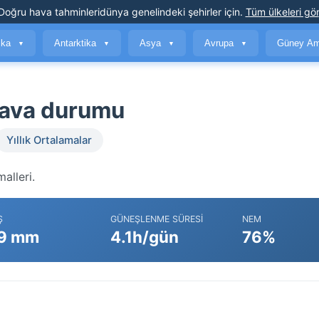
Doğru hava tahminleri
dünya genelindeki şehirler için
.
Tüm ülkeleri gör
ika
Antarktika
Asya
Avrupa
Güney Am
▼
▼
▼
▼
 hava durumu
Yıllık Ortalamalar
alleri.
Ş
GÜNEŞLENME SÜRESI
NEM
9 mm
4.1h/gün
76%