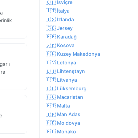
🇨🇭 İsviçre
🇮🇹 İtalya
da
🇮🇸 İzlanda
rinlik
🇯🇪 Jersey
🇲🇪 Karadağ
🇽🇰 Kosova
🇲🇰 Kuzey Makedonya
🇱🇻 Letonya
garlı
🇱🇮 Lihtenştayn
ara
🇱🇹 Litvanya
🇱🇺 Lüksemburg
🇭🇺 Macaristan
🇲🇹 Malta
🇮🇲 Man Adası
e
🇲🇩 Moldovya
🇲🇨 Monako