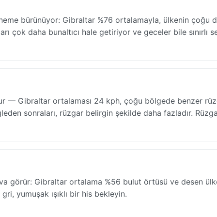
ir neme bürünüyor: Gibraltar %76 ortalamayla, ülkenin çoğu 
rı çok daha bunaltıcı hale getiriyor ve geceler bile sınırlı se
 olur — Gibraltar ortalaması 24 kph, çoğu bölgede benzer rüz
öğleden sonraları, rüzgar belirgin şekilde daha fazladır. Rüzg
va görür: Gibraltar ortalama %56 bulut örtüsü ve desen ülk
gri, yumuşak ışıklı bir his bekleyin.