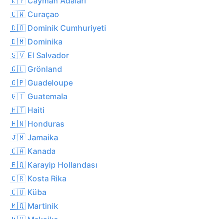
🇰🇾 Cayman Adaları
🇨🇼 Curaçao
🇩🇴 Dominik Cumhuriyeti
🇩🇲 Dominika
🇸🇻 El Salvador
🇬🇱 Grönland
🇬🇵 Guadeloupe
🇬🇹 Guatemala
🇭🇹 Haiti
🇭🇳 Honduras
🇯🇲 Jamaika
🇨🇦 Kanada
🇧🇶 Karayip Hollandası
🇨🇷 Kosta Rika
🇨🇺 Küba
🇲🇶 Martinik