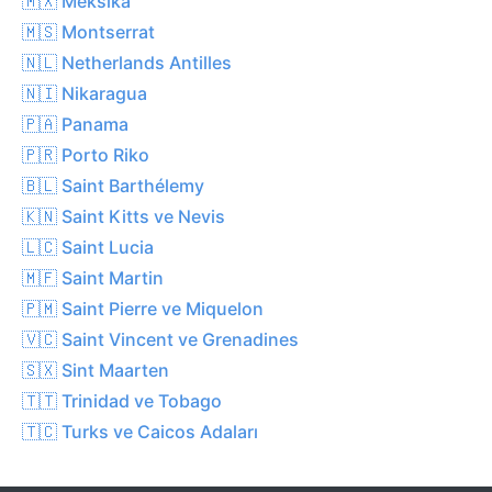
🇲🇽 Meksika
🇲🇸 Montserrat
🇳🇱 Netherlands Antilles
🇳🇮 Nikaragua
🇵🇦 Panama
🇵🇷 Porto Riko
🇧🇱 Saint Barthélemy
🇰🇳 Saint Kitts ve Nevis
🇱🇨 Saint Lucia
🇲🇫 Saint Martin
🇵🇲 Saint Pierre ve Miquelon
🇻🇨 Saint Vincent ve Grenadines
🇸🇽 Sint Maarten
🇹🇹 Trinidad ve Tobago
🇹🇨 Turks ve Caicos Adaları