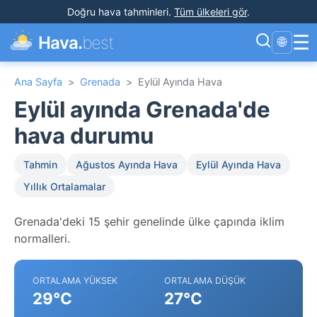
Doğru hava tahminleri
.
Tüm ülkeleri gör
.
☰
Hava.
best
🌐
Ana Sayfa
>
Grenada
>
Eylül Ayında Hava
Eylül ayında Grenada'de
hava durumu
Tahmin
Ağustos Ayında Hava
Eylül Ayında Hava
Yıllık Ortalamalar
Grenada'deki 15 şehir genelinde ülke çapında iklim
normalleri.
ORTALAMA YÜKSEK
ORTALAMA DÜŞÜK
29°C
27°C