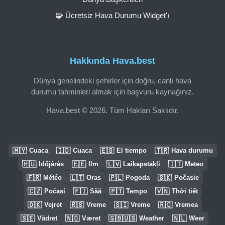
🧩 Ücretsiz Hava Durumu Widget'ı
Hakkında Hava.best
Dünya genelindeki şehirler için doğru, canlı hava
durumu tahminleri almak için başvuru kaynağınız.
Hava.best © 2026. Tüm Hakları Saklıdır.
🇲🇾
🇮🇩
🇪🇸
🇹🇷
Cuaca
Cuaca
El tiempo
Hava durumu
🇭🇺
🇪🇪
🇱🇻
🇮🇹
Időjárás
Ilm
Laikapstākļi
Meteo
🇫🇷
🇱🇹
🇵🇱
🇸🇰
Météo
Oras
Pogoda
Počasie
🇨🇿
🇫🇮
🇵🇹
🇻🇳
Počasí
Sää
Tempo
Thời tiết
🇩🇰
🇷🇸
🇸🇮
🇷🇴
Vejret
Vreme
Vreme
Vremea
🇸🇪
🇳🇴
🇬🇧🇺🇸
🇳🇱
Vädret
Været
Weather
Weer