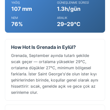
YAĞIŞ
GÜNEŞLENME SÜRESI
107 mm
1.3h/gün
NEM
ARALIK
76%
29–29°C
How Hot Is Grenada in Eylül?
Grenada, September ayında tutarlı şekilde
sıcak geçer — ortalama yüksekler 29°C,
ortalama düşükler 27°C, minimum bölgesel
farklarla. İster Saint George's'de olun ister kıyı
şehirlerinden birinde, koşullar genel olarak aynı
hissettirir: sıcak, genelde açık ve gece çok az
serinleme olur.