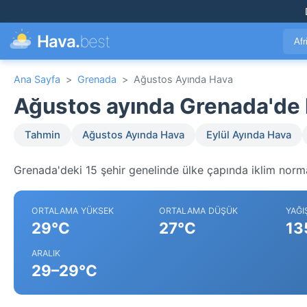
Hava.
best
Afr
Ana Sayfa
>
Grenada
>
Ağustos Ayında Hava
Ağustos ayında Grenada'de
Tahmin
Ağustos Ayında Hava
Eylül Ayında Hava
Grenada'deki 15 şehir genelinde ülke çapında iklim norma
ORTALAMA YÜKSEK
ORTALAMA DÜŞÜK
YAĞI
29°C
27°C
13
ARALIK
29–29°C