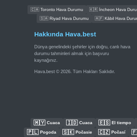
🇨🇦 Toronto Hava Durumu
🇰🇷 İncheon Hava Dur
🇸🇦 Riyad Hava Durumu
🇦🇫 Kâbil Hava Dur
Hakkında Hava.best
Dünya genelindeki şehirler için doğru, canlı hava
durumu tahminleri almak için başvuru
kaynağınız.
Hava.best © 2026. Tüm Hakları Saklıdır.
🇲🇾
🇮🇩
🇪🇸
Cuaca
Cuaca
El tiempo
🇵🇱
🇸🇰
🇨🇿

Pogoda
Počasie
Počasí