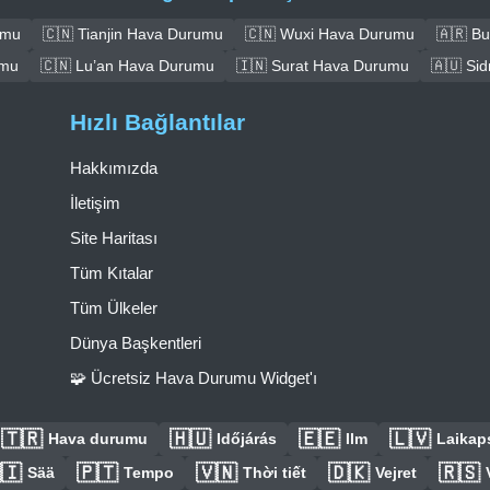
umu
🇨🇳 Tianjin Hava Durumu
🇨🇳 Wuxi Hava Durumu
🇦🇷 B
umu
🇨🇳 Lu’an Hava Durumu
🇮🇳 Surat Hava Durumu
🇦🇺 Si
Hızlı Bağlantılar
Hakkımızda
İletişim
Site Haritası
Tüm Kıtalar
Tüm Ülkeler
Dünya Başkentleri
🧩 Ücretsiz Hava Durumu Widget'ı
🇹🇷
🇭🇺
🇪🇪
🇱🇻
Hava durumu
Időjárás
Ilm
Laikaps
🇮
🇵🇹
🇻🇳
🇩🇰
🇷🇸
Sää
Tempo
Thời tiết
Vejret