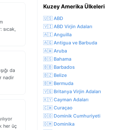
Kuzey Amerika Ülkeleri
🇺🇸 ABD
um
🇻🇮 ABD Virjin Adaları
: sıcak,
🇦🇮 Anguilla
🇦🇬 Antigua ve Barbuda
🇦🇼 Aruba
🇧🇸 Bahama
🇧🇧 Barbados
şığı da
🇧🇿 Belize
r nadir
🇧🇲 Bermuda
🇻🇬 Britanya Virjin Adaları
🇰🇾 Cayman Adaları
🇨🇼 Curaçao
🇩🇴 Dominik Cumhuriyeti
ılıyor
🇩🇲 Dominika
k her üç