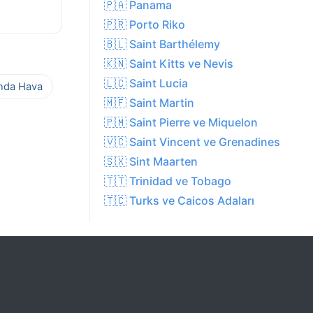
🇵🇦 Panama
🇵🇷 Porto Riko
🇧🇱 Saint Barthélemy
🇰🇳 Saint Kitts ve Nevis
🇱🇨 Saint Lucia
ında Hava
🇲🇫 Saint Martin
🇵🇲 Saint Pierre ve Miquelon
🇻🇨 Saint Vincent ve Grenadines
🇸🇽 Sint Maarten
🇹🇹 Trinidad ve Tobago
🇹🇨 Turks ve Caicos Adaları