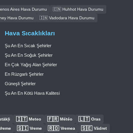
uenos Aires Hava Durumu
🇨🇳 Huhhot Hava Durumu
dney Hava Durumu
🇮🇳 Vadodara Hava Durumu
Hava Sıcaklıkları
Şu An En Sıcak Şehirler
Şu An En Soğuk Şehirler
En Çok Yağış Alan Şehirler
En Rüzgarlı Şehirler
Güneşli Şehirler
Şu An En Kötü Hava Kalitesi
🇮🇹
🇫🇷
🇱🇹
tākļi
Meteo
Météo
Oras
🇸🇮
🇷🇴
🇸🇪
Vreme
Vreme
Vremea
Vädret