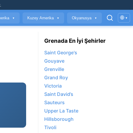
.
🌐
erika
Kuzey Amerika
Okyanusya
▾
▼
▼
▼
Grenada En İyi Şehirler
Saint George's
Gouyave
Grenville
Grand Roy
Victoria
Saint David’s
Sauteurs
Upper La Taste
Hillsborough
Tivoli