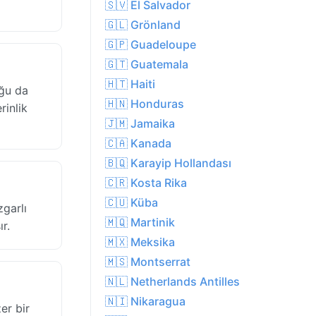
🇸🇻 El Salvador
🇬🇱 Grönland
🇬🇵 Guadeloupe
🇬🇹 Guatemala
🇭🇹 Haiti
oğu da
🇭🇳 Honduras
rinlik
🇯🇲 Jamaika
🇨🇦 Kanada
🇧🇶 Karayip Hollandası
🇨🇷 Kosta Rika
🇨🇺 Küba
zgarlı
🇲🇶 Martinik
r.
🇲🇽 Meksika
🇲🇸 Montserrat
🇳🇱 Netherlands Antilles
🇳🇮 Nikaragua
er bir