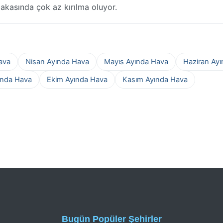
abakasında çok az kırılma oluyor.
ava
Nisan Ayında Hava
Mayıs Ayında Hava
Haziran Ay
ında Hava
Ekim Ayında Hava
Kasım Ayında Hava
Bugün Popüler Şehirler