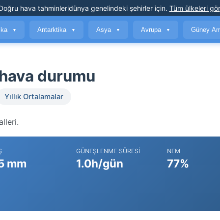
Doğru hava tahminleri
dünya genelindeki şehirler için
.
Tüm ülkeleri gör
ika
Antarktika
Asya
Avrupa
Güney Am
▼
▼
▼
▼
 hava durumu
Yıllık Ortalamalar
lleri.
Ş
GÜNEŞLENME SÜRESI
NEM
5 mm
1.0h/gün
77%