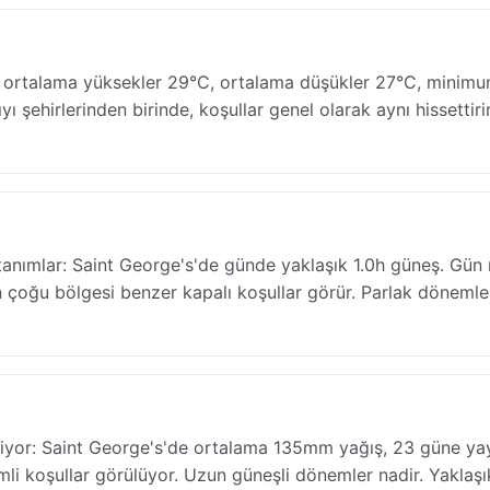
— ortalama yüksekler 29°C, ortalama düşükler 27°C, minim
yı şehirlerinden birinde, koşullar genel olarak aynı hissettirir
tanımlar: Saint George's'de günde yaklaşık 1.0h güneş. Gün ı
n çoğu bölgesi benzer kapalı koşullar görür. Parlak dönemle
iriyor: Saint George's'de ortalama 135mm yağış, 23 güne yay
li koşullar görülüyor. Uzun güneşli dönemler nadir. Yaklaşı