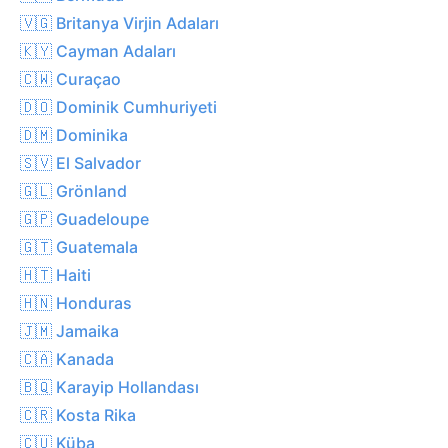
🇻🇬 Britanya Virjin Adaları
🇰🇾 Cayman Adaları
🇨🇼 Curaçao
🇩🇴 Dominik Cumhuriyeti
🇩🇲 Dominika
🇸🇻 El Salvador
🇬🇱 Grönland
🇬🇵 Guadeloupe
🇬🇹 Guatemala
🇭🇹 Haiti
🇭🇳 Honduras
🇯🇲 Jamaika
🇨🇦 Kanada
🇧🇶 Karayip Hollandası
🇨🇷 Kosta Rika
🇨🇺 Küba