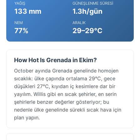
YAĞIŞ
GÜNEŞLENME SÜRESI
133 mm
1.3h/gün
NEM
ARALIK
77%
29–29°C
How Hot Is Grenada in Ekim?
October ayında Grenada genelinde homojen
sıcaklık: ülke çapında ortalama 29°C, gece
düşükleri 27°C, kıyıdan iç kesimlere dar bir
yayılım. Willis gibi en sıcak şehirler, en serin
şehirlerle benzer değerler gösteriyor; bu
nedenle ülke genelinde sürekli sıcak hava için
plan yapın.