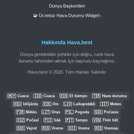
Dünya Başkentleri
🧩 Ücretsiz Hava Durumu Widget'ı
Hakkında Hava.best
Dünya genelindeki şehirler için doğru, canlı hava
durumu tahminleri almak için başvuru kaynağınız.
Hava.best © 2026. Tüm Hakları Saklıdır.
🇲🇾
🇮🇩
🇪🇸
🇹🇷
Cuaca
Cuaca
El tiempo
Hava durumu
🇭🇺
🇪🇪
🇱🇻
🇮🇹
Időjárás
Ilm
Laikapstākļi
Meteo
🇫🇷
🇱🇹
🇵🇱
🇸🇰
Météo
Oras
Pogoda
Počasie
🇨🇿
🇫🇮
🇵🇹
🇻🇳
Počasí
Sää
Tempo
Thời tiết
🇩🇰
🇷🇸
🇸🇮
🇷🇴
Vejret
Vreme
Vreme
Vremea