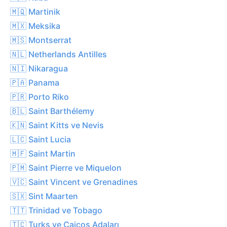
🇲🇶 Martinik
🇲🇽 Meksika
🇲🇸 Montserrat
🇳🇱 Netherlands Antilles
🇳🇮 Nikaragua
🇵🇦 Panama
🇵🇷 Porto Riko
🇧🇱 Saint Barthélemy
🇰🇳 Saint Kitts ve Nevis
🇱🇨 Saint Lucia
🇲🇫 Saint Martin
🇵🇲 Saint Pierre ve Miquelon
🇻🇨 Saint Vincent ve Grenadines
🇸🇽 Sint Maarten
🇹🇹 Trinidad ve Tobago
🇹🇨 Turks ve Caicos Adaları