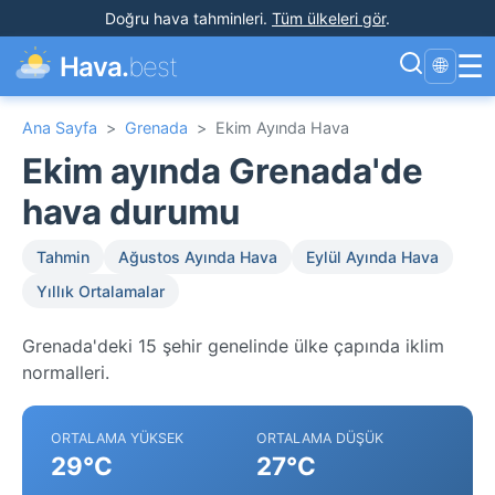
Doğru hava tahminleri
.
Tüm ülkeleri gör
.
☰
Hava.
best
🌐
Ana Sayfa
>
Grenada
>
Ekim Ayında Hava
Ekim ayında Grenada'de
hava durumu
Tahmin
Ağustos Ayında Hava
Eylül Ayında Hava
Yıllık Ortalamalar
Grenada'deki 15 şehir genelinde ülke çapında iklim
normalleri.
ORTALAMA YÜKSEK
ORTALAMA DÜŞÜK
29°C
27°C