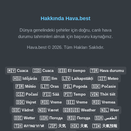
Hakkında Hava.best
Dünya genelindeki şehirler için doğru, canlı hava
durumu tahminleri almak için başvuru kaynağınız.
Hava.best © 2026. Tüm Hakları Saklıdır.
🇲🇾
🇮🇩
🇪🇸
🇹🇷
Cuaca
Cuaca
El tiempo
Hava durumu
🇭🇺
🇪🇪
🇱🇻
🇮🇹
Időjárás
Ilm
Laikapstākļi
Meteo
🇫🇷
🇱🇹
🇵🇱
🇸🇰
Météo
Oras
Pogoda
Počasie
🇨🇿
🇫🇮
🇵🇹
🇻🇳
Počasí
Sää
Tempo
Thời tiết
🇩🇰
🇷🇸
🇸🇮
🇷🇴
Vejret
Vreme
Vreme
Vremea
🇸🇪
🇳🇴
🇬🇧🇺🇸
🇳🇱
Vädret
Været
Weather
Weer
🇩🇪
🇺🇦
🇷🇺
🇸🇦
Wetter
Погода
Погода
الطقس
🇹🇭
🇯🇵
🇭🇰
🇹🇼
สภาพอากาศ
天気
天氣
天氣預報