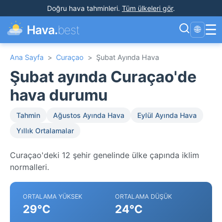
Doğru hava tahminleri
.
Tüm ülkeleri gör
.
☰
Hava.
best
🌐
Ana Sayfa
>
Curaçao
>
Şubat Ayında Hava
Şubat ayında Curaçao'de
hava durumu
Tahmin
Ağustos Ayında Hava
Eylül Ayında Hava
Yıllık Ortalamalar
Curaçao'deki 12 şehir genelinde ülke çapında iklim
normalleri.
ORTALAMA YÜKSEK
ORTALAMA DÜŞÜK
29°C
24°C