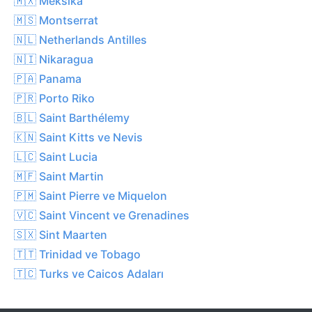
🇲🇽 Meksika
🇲🇸 Montserrat
🇳🇱 Netherlands Antilles
🇳🇮 Nikaragua
🇵🇦 Panama
🇵🇷 Porto Riko
🇧🇱 Saint Barthélemy
🇰🇳 Saint Kitts ve Nevis
🇱🇨 Saint Lucia
🇲🇫 Saint Martin
🇵🇲 Saint Pierre ve Miquelon
🇻🇨 Saint Vincent ve Grenadines
🇸🇽 Sint Maarten
🇹🇹 Trinidad ve Tobago
🇹🇨 Turks ve Caicos Adaları