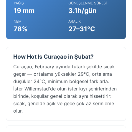
YAĞIŞ
GÜNEŞLENME SÜRESI
19 mm
3.1h/gün
NEM
ARALIK
78%
27–31°C
How Hot Is Curaçao in Şubat?
Curaçao, February ayında tutarlı şekilde sıcak
geçer — ortalama yüksekler 29°C, ortalama
düşükler 24°C, minimum bölgesel farklarla.
İster Willemstad'de olun ister kıyı şehirlerinden
birinde, koşullar genel olarak aynı hissettirir:
sıcak, genelde açık ve gece çok az serinleme
olur.