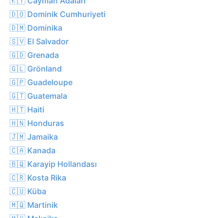
🇰🇾 Cayman Adaları
🇩🇴 Dominik Cumhuriyeti
🇩🇲 Dominika
🇸🇻 El Salvador
🇬🇩 Grenada
🇬🇱 Grönland
🇬🇵 Guadeloupe
🇬🇹 Guatemala
🇭🇹 Haiti
🇭🇳 Honduras
🇯🇲 Jamaika
🇨🇦 Kanada
🇧🇶 Karayip Hollandası
🇨🇷 Kosta Rika
🇨🇺 Küba
🇲🇶 Martinik