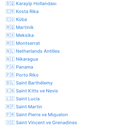
🇧🇶 Karayip Hollandası
🇨🇷 Kosta Rika
🇨🇺 Küba
🇲🇶 Martinik
🇲🇽 Meksika
🇲🇸 Montserrat
🇳🇱 Netherlands Antilles
🇳🇮 Nikaragua
🇵🇦 Panama
🇵🇷 Porto Riko
🇧🇱 Saint Barthélemy
🇰🇳 Saint Kitts ve Nevis
🇱🇨 Saint Lucia
🇲🇫 Saint Martin
🇵🇲 Saint Pierre ve Miquelon
🇻🇨 Saint Vincent ve Grenadines