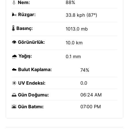
💧
Nem:
88%
🌬️
Rüzgar:
33.8 kph (87°)
🌡️
Basınç:
1013.0 mb
👁️
Görünürlük:
10.0 km
🌧️
Yağış:
0.1 mm
☁️
Bulut Kaplama:
74%
☀️
UV Endeksi:
0.0
🌅
Gün Doğumu:
06:24 AM
🌇
Gün Batımı:
07:00 PM