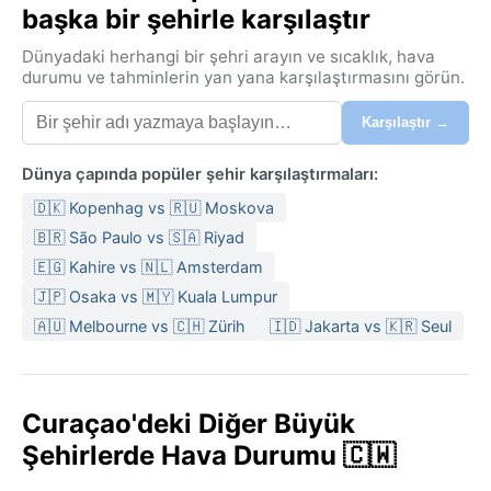
başka bir şehirle karşılaştır
Dünyadaki herhangi bir şehri arayın ve sıcaklık, hava
durumu ve tahminlerin yan yana karşılaştırmasını görün.
Karşılaştır →
Dünya çapında popüler şehir karşılaştırmaları:
🇩🇰 Kopenhag vs 🇷🇺 Moskova
🇧🇷 São Paulo vs 🇸🇦 Riyad
🇪🇬 Kahire vs 🇳🇱 Amsterdam
🇯🇵 Osaka vs 🇲🇾 Kuala Lumpur
🇦🇺 Melbourne vs 🇨🇭 Zürih
🇮🇩 Jakarta vs 🇰🇷 Seul
Curaçao'deki Diğer Büyük
Şehirlerde Hava Durumu 🇨🇼