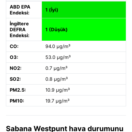
ABD EPA
1 (İyi)
Endeksi:
İngiltere
DEFRA
1 (Düşük)
Endeksi:
CO:
94.0 µg/m³
O3:
53.0 µg/m³
NO2:
0.7 µg/m³
SO2:
0.8 µg/m³
PM2.5:
10.9 µg/m³
PM10:
19.7 µg/m³
Sabana Westpunt hava durumunu