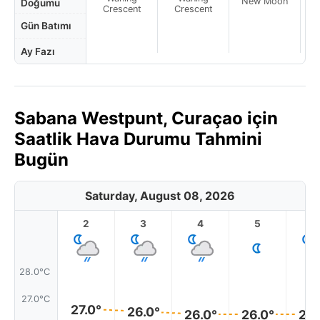
New Moon
N
Doğumu
Crescent
Crescent
Gün Batımı
Ay Fazı
Sabana Westpunt, Curaçao için
Saatlik Hava Durumu Tahmini
Bugün
Saturday, August 08, 2026
2
3
4
5
6
28.0°C
27.0°C
27.0°
26.0°
26.0°
26.0°
26.