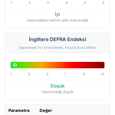
1
2
3
4
5
6
İyi
Hava kalitesi tatmin edici kabul edilir
İngiltere DEFRA Endeksi
Department for Environment, Food & Rural Affairs
1
1
3
5
7
9
10
Düşük
Hava kirliliği düşük
Parametre
Değer