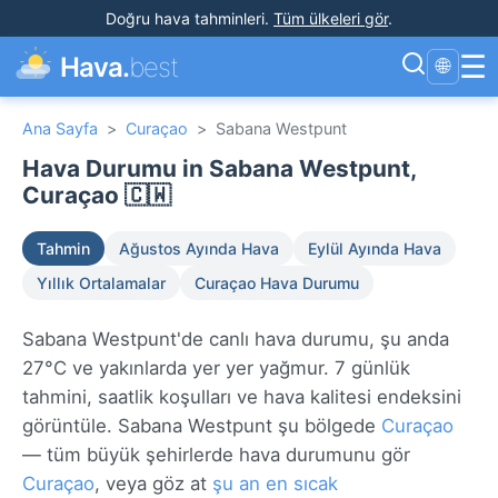
Doğru hava tahminleri
.
Tüm ülkeleri gör
.
☰
Hava.
best
🌐
Ana Sayfa
>
Curaçao
>
Sabana Westpunt
Hava Durumu in Sabana Westpunt,
Curaçao 🇨🇼
Tahmin
Ağustos Ayında Hava
Eylül Ayında Hava
Yıllık Ortalamalar
Curaçao Hava Durumu
Sabana Westpunt'de canlı hava durumu, şu anda
27°C ve yakınlarda yer yer yağmur. 7 günlük
tahmini, saatlik koşulları ve hava kalitesi endeksini
görüntüle. Sabana Westpunt şu bölgede
Curaçao
— tüm büyük şehirlerde hava durumunu gör
Curaçao
, veya göz at
şu an en sıcak