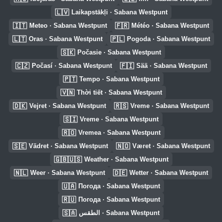
🇱🇻
Laikapstākļi · Sabana Westpunt
🇮🇹
🇫🇷
Meteo · Sabana Westpunt
Météo · Sabana Westpunt
🇱🇹
🇵🇱
Oras · Sabana Westpunt
Pogoda · Sabana Westpunt
🇸🇰
Počasie · Sabana Westpunt
🇨🇿
🇫🇮
Počasí · Sabana Westpunt
Sää · Sabana Westpunt
🇵🇹
Tempo · Sabana Westpunt
🇻🇳
Thời tiết · Sabana Westpunt
🇩🇰
🇷🇸
Vejret · Sabana Westpunt
Vreme · Sabana Westpunt
🇸🇮
Vreme · Sabana Westpunt
🇷🇴
Vremea · Sabana Westpunt
🇸🇪
🇳🇴
Vädret · Sabana Westpunt
Været · Sabana Westpunt
🇬🇧🇺🇸
Weather · Sabana Westpunt
🇳🇱
🇩🇪
Weer · Sabana Westpunt
Wetter · Sabana Westpunt
🇺🇦
Погода · Sabana Westpunt
🇷🇺
Погода · Sabana Westpunt
🇸🇦
الطقس · Sabana Westpunt