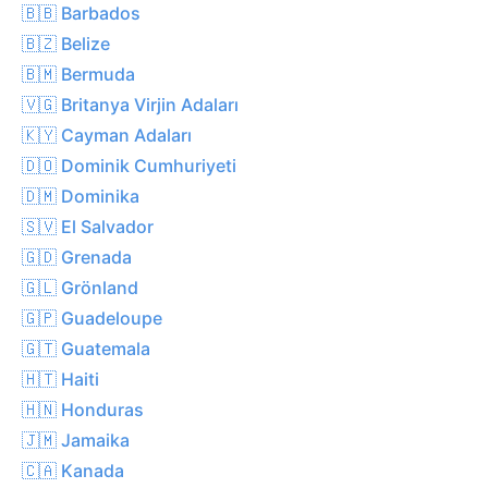
🇧🇧 Barbados
🇧🇿 Belize
🇧🇲 Bermuda
🇻🇬 Britanya Virjin Adaları
🇰🇾 Cayman Adaları
🇩🇴 Dominik Cumhuriyeti
🇩🇲 Dominika
🇸🇻 El Salvador
🇬🇩 Grenada
🇬🇱 Grönland
🇬🇵 Guadeloupe
🇬🇹 Guatemala
🇭🇹 Haiti
🇭🇳 Honduras
🇯🇲 Jamaika
🇨🇦 Kanada