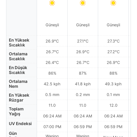
Güneşli
Güneşli
Güneşli
En Yüksek
26.9°C
27.1°C
27.3°C
Sıcaklık
26.7°C
26.9°C
27.2°C
Ortalama
Sıcaklık
26.4°C
26.7°C
26.9°C
En Düşük
Sıcaklık
86%
87%
88%
Ortalama
42.5 kph
41.8 kph
49.3 kph
Nem
0.5 mm
0.2 mm
0.1 mm
En Yüksek
Rüzgar
11.0
11.0
12.0
Toplam
Yağış
06:24 AM
06:24 AM
06:24 AM
0
UV Endeksi
07:00 PM
06:59 PM
06:59 PM
Gün
Waning
Waning