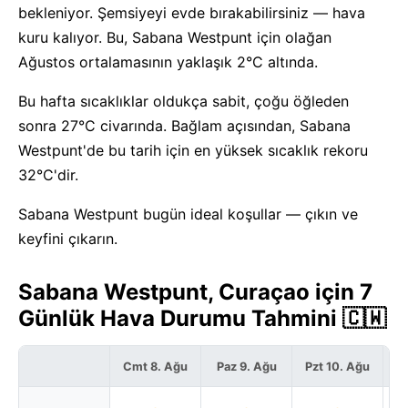
bekleniyor. Şemsiyeyi evde bırakabilirsiniz — hava
kuru kalıyor. Bu, Sabana Westpunt için olağan
Ağustos ortalamasının yaklaşık 2°C altında.
Bu hafta sıcaklıklar oldukça sabit, çoğu öğleden
sonra 27°C civarında. Bağlam açısından, Sabana
Westpunt'de bu tarih için en yüksek sıcaklık rekoru
32°C'dir.
Sabana Westpunt bugün ideal koşullar — çıkın ve
keyfini çıkarın.
Sabana Westpunt, Curaçao için 7
Günlük Hava Durumu Tahmini 🇨🇼
Cmt 8. Ağu
Paz 9. Ağu
Pzt 10. Ağu
S