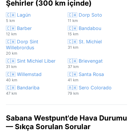
Şehirler (300 km içinde)
🇨🇼 Lagún
🇨🇼 Dorp Soto
5 km
11 km
🇨🇼 Barber
🇨🇼 Bandabou
12 km
15 km
🇨🇼 Dorp Sint
🇨🇼 St. Michiel
Willebrordus
31 km
20 km
🇨🇼 Sint Michiel Liber
🇨🇼 Brievengat
31 km
37 km
🇨🇼 Willemstad
🇨🇼 Santa Rosa
40 km
41 km
🇨🇼 Bandariba
🇦🇼 Sero Colorado
47 km
79 km
Sabana Westpunt'de Hava Durumu
— Sıkça Sorulan Sorular