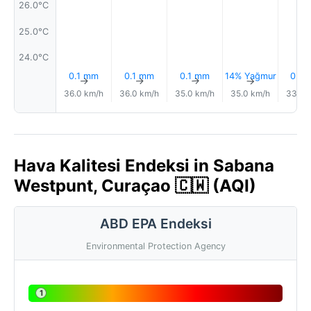
26.0°C
25.0°C
24.0°C
0.1 mm
0.1 mm
0.1 mm
14% Yağmur
0.0
↑
↑
↑
↑
36.0 km/h
36.0 km/h
35.0 km/h
35.0 km/h
33.0 
Hava Kalitesi Endeksi in Sabana
Westpunt, Curaçao 🇨🇼 (AQI)
ABD EPA Endeksi
Environmental Protection Agency
1