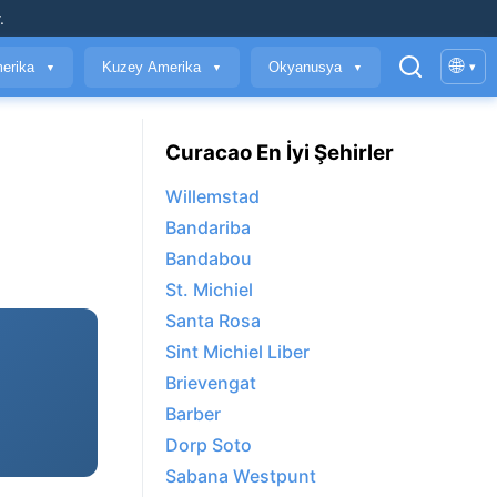
.
🌐
erika
Kuzey Amerika
Okyanusya
▾
▼
▼
▼
Curacao En İyi Şehirler
Willemstad
Bandariba
Bandabou
St. Michiel
Santa Rosa
Sint Michiel Liber
Brievengat
Barber
Dorp Soto
Sabana Westpunt