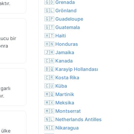
🇬🇩 Grenada
ktır.
🇬🇱 Grönland
🇬🇵 Guadeloupe
🇬🇹 Guatemala
🇭🇹 Haiti
ucu bir
🇭🇳 Honduras
onra
🇯🇲 Jamaika
🇨🇦 Kanada
🇧🇶 Karayip Hollandası
🇨🇷 Kosta Rika
🇨🇺 Küba
garlı
🇲🇶 Martinik
r.
🇲🇽 Meksika
🇲🇸 Montserrat
🇳🇱 Netherlands Antilles
🇳🇮 Nikaragua
 ülke