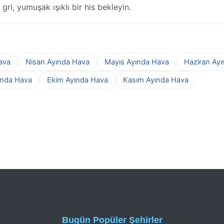
gri, yumuşak ışıklı bir his bekleyin.
ava
Nisan Ayında Hava
Mayıs Ayında Hava
Haziran Ay
ında Hava
Ekim Ayında Hava
Kasım Ayında Hava
Bugün Popüler Şehirler