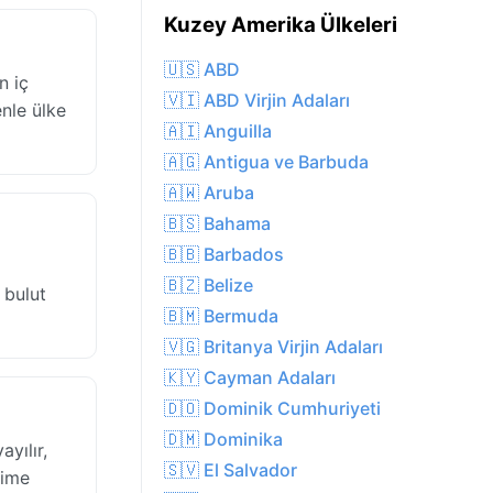
Kuzey Amerika Ülkeleri
🇺🇸 ABD
n iç
🇻🇮 ABD Virjin Adaları
enle ülke
🇦🇮 Anguilla
🇦🇬 Antigua ve Barbuda
🇦🇼 Aruba
🇧🇸 Bahama
🇧🇧 Barbados
🇧🇿 Belize
 bulut
🇧🇲 Bermuda
🇻🇬 Britanya Virjin Adaları
🇰🇾 Cayman Adaları
🇩🇴 Dominik Cumhuriyeti
🇩🇲 Dominika
yılır,
🇸🇻 El Salvador
vime