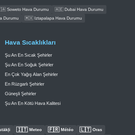
🇦 Soweto Hava Durumu
🇦🇪 Dubai Hava Durumu
ava Durumu
🇲🇽 Iztapalapa Hava Durumu
Hava Sıcaklıkları
Şu An En Sıcak Şehirler
Şu An En Soğuk Şehirler
En Çok Yağış Alan Şehirler
En Rüzgarlı Şehirler
Güneşli Şehirler
Şu An En Kötü Hava Kalitesi
🇮🇹
🇫🇷
🇱🇹
tākļi
Meteo
Météo
Oras