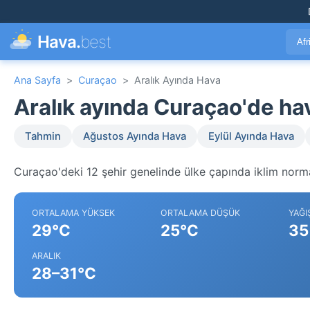
Hava.
best
Afr
Ana Sayfa
>
Curaçao
>
Aralık Ayında Hava
Aralık ayında Curaçao'de h
Tahmin
Ağustos Ayında Hava
Eylül Ayında Hava
Curaçao'deki 12 şehir genelinde ülke çapında iklim norma
ORTALAMA YÜKSEK
ORTALAMA DÜŞÜK
YAĞI
29°C
25°C
35
ARALIK
28–31°C