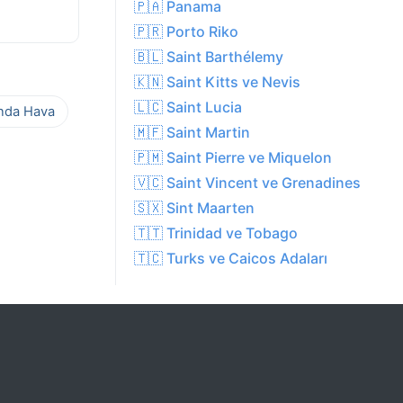
🇵🇦 Panama
🇵🇷 Porto Riko
🇧🇱 Saint Barthélemy
🇰🇳 Saint Kitts ve Nevis
🇱🇨 Saint Lucia
ında Hava
🇲🇫 Saint Martin
🇵🇲 Saint Pierre ve Miquelon
🇻🇨 Saint Vincent ve Grenadines
🇸🇽 Sint Maarten
🇹🇹 Trinidad ve Tobago
🇹🇨 Turks ve Caicos Adaları