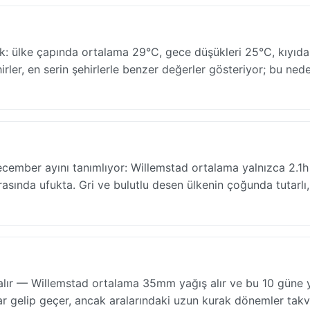
 ülke çapında ortalama 29°C, gece düşükleri 25°C, kıyıda
irler, en serin şehirlerle benzer değerler gösteriyor; bu ned
December ayını tanımlıyor: Willemstad ortalama yalnızca 2.1h
sında ufukta. Gri ve bulutlu desen ülkenin çoğunda tutarlı,
ır — Willemstad ortalama 35mm yağış alır ve bu 10 güne ya
ar gelip geçer, ancak aralarındaki uzun kurak dönemler tak