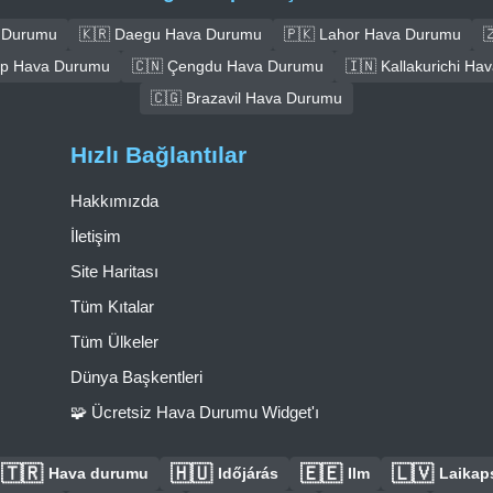
a Durumu
🇰🇷 Daegu Hava Durumu
🇵🇰 Lahor Hava Durumu

ep Hava Durumu
🇨🇳 Çengdu Hava Durumu
🇮🇳 Kallakurichi H
🇨🇬 Brazavil Hava Durumu
Hızlı Bağlantılar
Hakkımızda
İletişim
Site Haritası
Tüm Kıtalar
Tüm Ülkeler
Dünya Başkentleri
🧩 Ücretsiz Hava Durumu Widget'ı
🇹🇷
🇭🇺
🇪🇪
🇱🇻
Hava durumu
Időjárás
Ilm
Laikaps