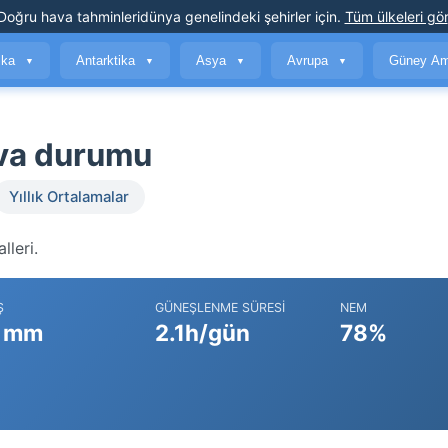
Doğru hava tahminleri
dünya genelindeki şehirler için
.
Tüm ülkeleri gör
ika
Antarktika
Asya
Avrupa
Güney Am
▼
▼
▼
▼
ava durumu
Yıllık Ortalamalar
lleri.
Ş
GÜNEŞLENME SÜRESI
NEM
 mm
2.1h/gün
78%