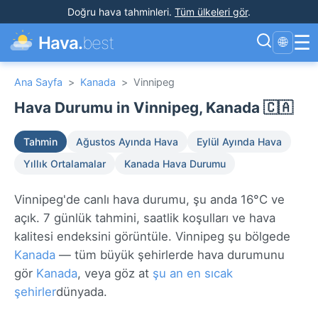
Doğru hava tahminleri
.
Tüm ülkeleri gör
.
☰
Hava.
best
🌐
Ana Sayfa
>
Kanada
>
Vinnipeg
Hava Durumu in Vinnipeg, Kanada 🇨🇦
Tahmin
Ağustos Ayında Hava
Eylül Ayında Hava
Yıllık Ortalamalar
Kanada Hava Durumu
Vinnipeg'de canlı hava durumu, şu anda 16°C ve
açık. 7 günlük tahmini, saatlik koşulları ve hava
kalitesi endeksini görüntüle. Vinnipeg şu bölgede
Kanada
— tüm büyük şehirlerde hava durumunu
gör
Kanada
, veya göz at
şu an en sıcak
şehirler
dünyada.