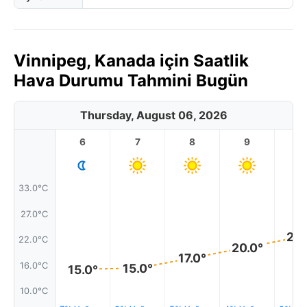
Vinnipeg, Kanada için Saatlik
Hava Durumu Tahmini Bugün
Thursday, August 06, 2026
6
7
8
9
1
33.0°C
27.0°C
22.
22.0°C
20.0°
17.0°
16.0°C
15.0°
15.0°
10.0°C