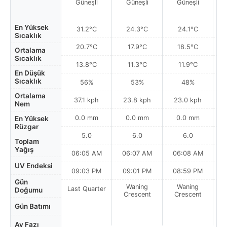
Güneşli
Güneşli
Güneşli
En Yüksek
31.2°C
24.3°C
24.1°C
Sıcaklık
20.7°C
17.9°C
18.5°C
Ortalama
Sıcaklık
13.8°C
11.3°C
11.9°C
En Düşük
Sıcaklık
56%
53%
48%
Ortalama
37.1 kph
23.8 kph
23.0 kph
Nem
0.0 mm
0.0 mm
0.0 mm
En Yüksek
Rüzgar
5.0
6.0
6.0
Toplam
Yağış
06:05 AM
06:07 AM
06:08 AM
UV Endeksi
09:03 PM
09:01 PM
08:59 PM
Gün
Waning
Waning
Last Quarter
Doğumu
Crescent
Crescent
Gün Batımı
Ay Fazı