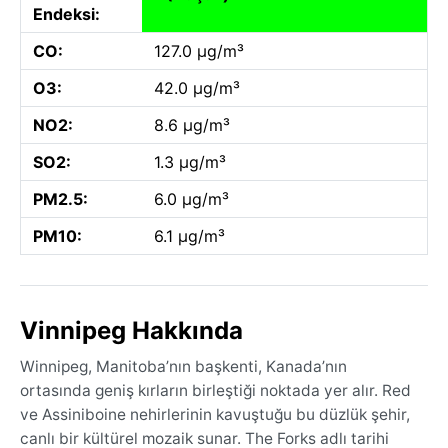
Endeksi:
CO:
127.0 µg/m³
O3:
42.0 µg/m³
NO2:
8.6 µg/m³
SO2:
1.3 µg/m³
PM2.5:
6.0 µg/m³
PM10:
6.1 µg/m³
Vinnipeg Hakkında
Winnipeg, Manitoba’nın başkenti, Kanada’nın
ortasında geniş kırların birleştiği noktada yer alır. Red
ve Assiniboine nehirlerinin kavuştuğu bu düzlük şehir,
canlı bir kültürel mozaik sunar. The Forks adlı tarihi