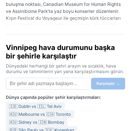
buluşma noktası, Canadian Museum for Human Rights
ve Assiniboine Park’ta yaz boyu konserler düzenlenir.
Kışın Festival du Voyageur ile geçmişin kürk tüccarları
anılır, sokaklar buz heykelleriyle süslenir. Yerel halkın
“Gateway to the West” dediği Winnipeg, düz
coğrafyası ve uçsuz bucaksız gökyüzüyle ziyaretçiye
Vinnipeg hava durumunu başka
özgürlük hissi verir.
bir şehirle karşılaştır
Nemli karasal iklimin (Dfb) hakim olduğu kentte
mevsimler tam bir tezat oluşturur. Yazlar (Temmuz
Dünyadaki herhangi bir şehri arayın ve sıcaklık, hava
ortalaması 26°C) sıcak ve zaman zaman nemli geçer,
durumu ve tahminlerin yan yana karşılaştırmasını görün.
gök gürültülü sağanaklar sıkça görülür. Kışlar (Ocak
Karşılaştır →
ortalaması -15°C) ise serttir; sıcaklık -30°C’yi bulur,
rüzgârla birlikte hissedilen soğuk daha da artar. Kar
Dünya çapında popüler şehir karşılaştırmaları:
yağışı bol, nem oranı kışın düşük, yazın yükselir.
Hazırlıklı gelmek gerekir: kış aylarında su geçirmez
🇮🇪 Dublin vs 🇮🇱 Tel Aviv
çizmeler ve birkaç kat termal giysi; yazın ince
🇦🇺 Melbourne vs 🇨🇦 Toronto
kumaşlar ama akşam serinliği için hafif bir ceket şart.
🇦🇺 Sidney vs 🇮🇳 Bombay
En uygun seyahat dönemi mayıs-haziran sonu ile eylül
🇧🇷 São Paulo vs 🇩🇰 Kopenhag