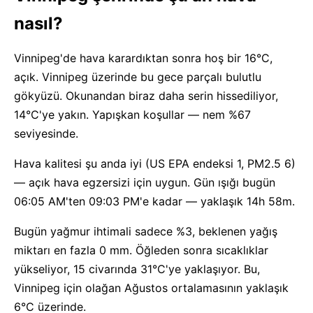
nasıl?
Vinnipeg'de hava karardıktan sonra hoş bir 16°C,
açık. Vinnipeg üzerinde bu gece parçalı bulutlu
gökyüzü. Okunandan biraz daha serin hissediliyor,
14°C'ye yakın. Yapışkan koşullar — nem %67
seviyesinde.
Hava kalitesi şu anda iyi (US EPA endeksi 1, PM2.5 6)
— açık hava egzersizi için uygun. Gün ışığı bugün
06:05 AM'ten 09:03 PM'e kadar — yaklaşık 14h 58m.
Bugün yağmur ihtimali sadece %3, beklenen yağış
miktarı en fazla 0 mm. Öğleden sonra sıcaklıklar
yükseliyor, 15 civarında 31°C'ye yaklaşıyor. Bu,
Vinnipeg için olağan Ağustos ortalamasının yaklaşık
6°C üzerinde.