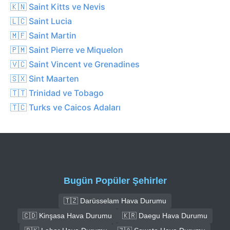
🇰🇳 Saint Kitts ve Nevis
🇱🇨 Saint Lucia
🇲🇫 Saint Martin
🇵🇲 Saint Pierre ve Miquelon
🇻🇨 Saint Vincent ve Grenadines
🇸🇽 Sint Maarten
🇹🇹 Trinidad ve Tobago
🇹🇨 Turks ve Caicos Adaları
Bugün Popüler Şehirler
🇹🇿 Darüsselam Hava Durumu
🇨🇩 Kinşasa Hava Durumu
🇰🇷 Daegu Hava Durumu