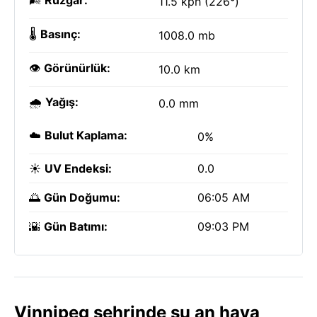
🌬️
Rüzgar:
11.5 kph (226°)
🌡️
Basınç:
1008.0 mb
👁️
Görünürlük:
10.0 km
🌧️
Yağış:
0.0 mm
☁️
Bulut Kaplama:
0%
☀️
UV Endeksi:
0.0
🌅
Gün Doğumu:
06:05 AM
🌇
Gün Batımı:
09:03 PM
Vinnipeg şehrinde şu an hava