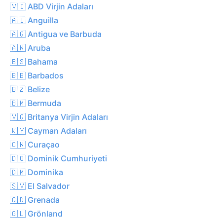
🇻🇮 ABD Virjin Adaları
🇦🇮 Anguilla
🇦🇬 Antigua ve Barbuda
🇦🇼 Aruba
🇧🇸 Bahama
🇧🇧 Barbados
🇧🇿 Belize
🇧🇲 Bermuda
🇻🇬 Britanya Virjin Adaları
🇰🇾 Cayman Adaları
🇨🇼 Curaçao
🇩🇴 Dominik Cumhuriyeti
🇩🇲 Dominika
🇸🇻 El Salvador
🇬🇩 Grenada
🇬🇱 Grönland