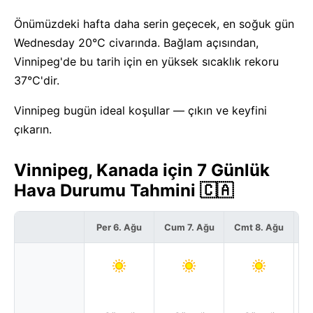
Önümüzdeki hafta daha serin geçecek, en soğuk gün
Wednesday 20°C civarında. Bağlam açısından,
Vinnipeg'de bu tarih için en yüksek sıcaklık rekoru
37°C'dir.
Vinnipeg bugün ideal koşullar — çıkın ve keyfini
çıkarın.
Vinnipeg, Kanada için 7 Günlük
Hava Durumu Tahmini 🇨🇦
Per 6. Ağu
Cum 7. Ağu
Cmt 8. Ağu
P