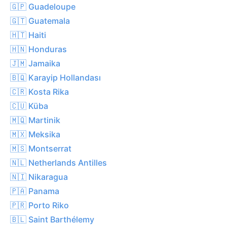
🇬🇵 Guadeloupe
🇬🇹 Guatemala
🇭🇹 Haiti
🇭🇳 Honduras
🇯🇲 Jamaika
🇧🇶 Karayip Hollandası
🇨🇷 Kosta Rika
🇨🇺 Küba
🇲🇶 Martinik
🇲🇽 Meksika
🇲🇸 Montserrat
🇳🇱 Netherlands Antilles
🇳🇮 Nikaragua
🇵🇦 Panama
🇵🇷 Porto Riko
🇧🇱 Saint Barthélemy