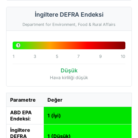
İngiltere DEFRA Endeksi
Department for Environment, Food & Rural Affairs
1
1
3
5
7
9
10
Düşük
Hava kirliliği düşük
Parametre
Değer
ABD EPA
1 (İyi)
Endeksi:
İngiltere
DEFRA
1 (Düşük)