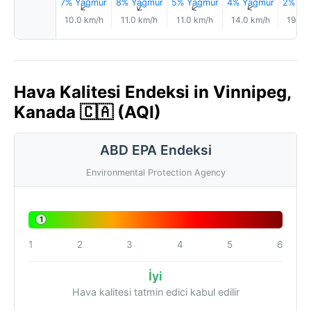
7% Yağmur
8% Yağmur
5% Yağmur
4% Yağmur
2% Ya
↑
↑
↑
↑
10.0 km/h
11.0 km/h
11.0 km/h
14.0 km/h
19.0 
Hava Kalitesi Endeksi in Vinnipeg,
Kanada 🇨🇦 (AQI)
ABD EPA Endeksi
Environmental Protection Agency
1
1
2
3
4
5
6
İyi
Hava kalitesi tatmin edici kabul edilir