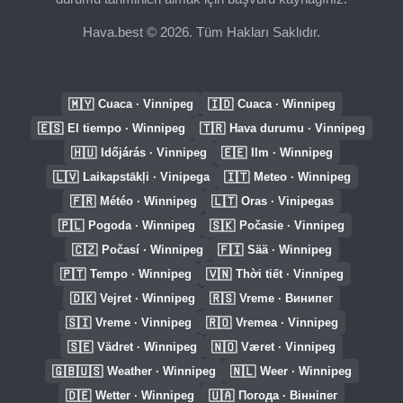
Hava.best © 2026. Tüm Hakları Saklıdır.
🇲🇾
🇮🇩
Cuaca · Vinnipeg
Cuaca · Winnipeg
🇪🇸
🇹🇷
El tiempo · Winnipeg
Hava durumu · Vinnipeg
🇭🇺
🇪🇪
Időjárás · Vinnipeg
Ilm · Winnipeg
🇱🇻
🇮🇹
Laikapstākļi · Vinipega
Meteo · Winnipeg
🇫🇷
🇱🇹
Météo · Winnipeg
Oras · Vinipegas
🇵🇱
🇸🇰
Pogoda · Winnipeg
Počasie · Vinnipeg
🇨🇿
🇫🇮
Počasí · Winnipeg
Sää · Winnipeg
🇵🇹
🇻🇳
Tempo · Winnipeg
Thời tiết · Vinnipeg
🇩🇰
🇷🇸
Vejret · Winnipeg
Vreme · Винипег
🇸🇮
🇷🇴
Vreme · Vinnipeg
Vremea · Vinnipeg
🇸🇪
🇳🇴
Vädret · Winnipeg
Været · Vinnipeg
🇬🇧🇺🇸
🇳🇱
Weather · Winnipeg
Weer · Winnipeg
🇩🇪
🇺🇦
Wetter · Winnipeg
Погода · Вінніпег