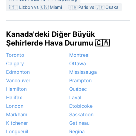
başıdır; bu aylarda hava ılık, yağış az, güneşli günler
🇵🇹 Lizbon vs 🇺🇸 Miami
🇫🇷 Paris vs 🇯🇵 Osaka
çoğunluktadır. Winnipeg’in dikkat çekici hava olayları
arasında kışın “Winterpeg” lakabını hakeden kutup
soğukları, şubat sonundaki kar fırtınaları ve yazın
Kanada'deki Diğer Büyük
seyrek de olsa kasırgalar sayılabilir. Bahar aylarında
Şehirlerde Hava Durumu 🇨🇦
Red River’in taşması bölgeyi etkileyebilir. Kışın
muhteşem buz pateni pistleri ve karnavallar cazip olsa
Toronto
Montreal
da soğuğa alışkın olmayanlar için en iyi zaman yaz
Calgary
Ottawa
sonudur.
Edmonton
Mississauga
Vancouver
Brampton
Hamilton
Québec
Halifax
Laval
London
Etobicoke
Markham
Saskatoon
Kitchener
Gatineau
Longueuil
Regina