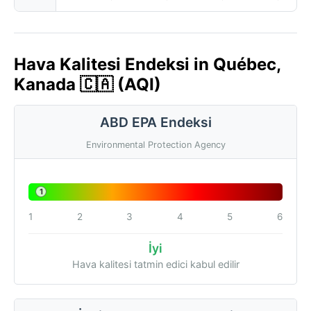
Hava Kalitesi Endeksi in Québec,
Kanada 🇨🇦 (AQI)
ABD EPA Endeksi
Environmental Protection Agency
1
1
2
3
4
5
6
İyi
Hava kalitesi tatmin edici kabul edilir