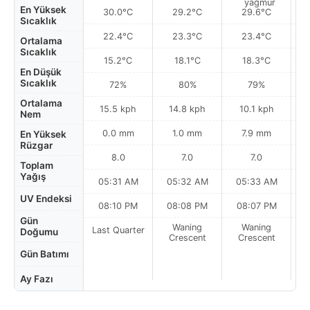
En Yüksek
30.0°C
29.2°C
29.6°C
Sıcaklık
22.4°C
23.3°C
23.4°C
Ortalama
Sıcaklık
15.2°C
18.1°C
18.3°C
En Düşük
Sıcaklık
72%
80%
79%
Ortalama
15.5 kph
14.8 kph
10.1 kph
Nem
0.0 mm
1.0 mm
7.9 mm
En Yüksek
Rüzgar
8.0
7.0
7.0
Toplam
Yağış
05:31 AM
05:32 AM
05:33 AM
0
UV Endeksi
08:10 PM
08:08 PM
08:07 PM
Gün
Waning
Waning
Last Quarter
Doğumu
Crescent
Crescent
Gün Batımı
Ay Fazı