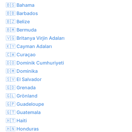
🇧🇸 Bahama
🇧🇧 Barbados
🇧🇿 Belize
🇧🇲 Bermuda
🇻🇬 Britanya Virjin Adaları
🇰🇾 Cayman Adaları
🇨🇼 Curaçao
🇩🇴 Dominik Cumhuriyeti
🇩🇲 Dominika
🇸🇻 El Salvador
🇬🇩 Grenada
🇬🇱 Grönland
🇬🇵 Guadeloupe
🇬🇹 Guatemala
🇭🇹 Haiti
🇭🇳 Honduras