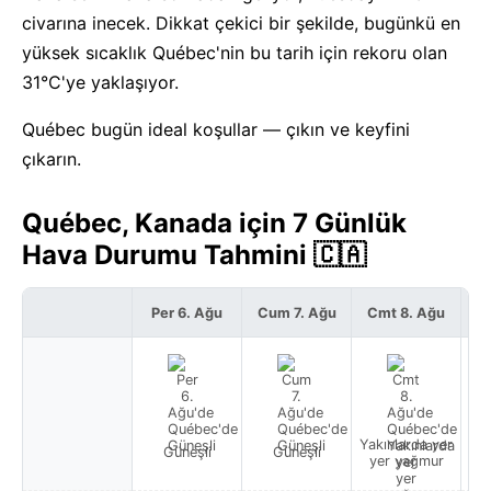
civarına inecek. Dikkat çekici bir şekilde, bugünkü en
yüksek sıcaklık Québec'nin bu tarih için rekoru olan
31°C'ye yaklaşıyor.
Québec bugün ideal koşullar — çıkın ve keyfini
çıkarın.
Québec, Kanada için 7 Günlük
Hava Durumu Tahmini 🇨🇦
Per 6. Ağu
Cum 7. Ağu
Cmt 8. Ağu
P
Yakınlarda yer
Güneşli
Güneşli
Y
yer yağmur