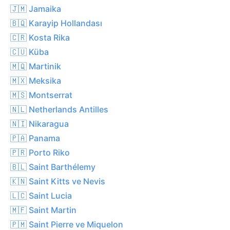
🇯🇲 Jamaika
🇧🇶 Karayip Hollandası
🇨🇷 Kosta Rika
🇨🇺 Küba
🇲🇶 Martinik
🇲🇽 Meksika
🇲🇸 Montserrat
🇳🇱 Netherlands Antilles
🇳🇮 Nikaragua
🇵🇦 Panama
🇵🇷 Porto Riko
🇧🇱 Saint Barthélemy
🇰🇳 Saint Kitts ve Nevis
🇱🇨 Saint Lucia
🇲🇫 Saint Martin
🇵🇲 Saint Pierre ve Miquelon