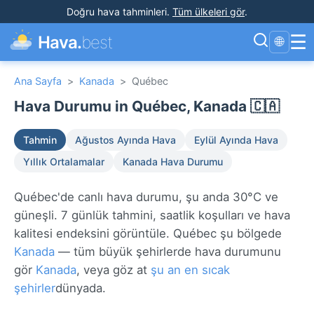
Doğru hava tahminleri
.
Tüm ülkeleri gör
.
☰
Hava.
best
🌐
Ana Sayfa
>
Kanada
>
Québec
Hava Durumu in Québec, Kanada 🇨🇦
Tahmin
Ağustos Ayında Hava
Eylül Ayında Hava
Yıllık Ortalamalar
Kanada Hava Durumu
Québec'de canlı hava durumu, şu anda 30°C ve
güneşli. 7 günlük tahmini, saatlik koşulları ve hava
kalitesi endeksini görüntüle. Québec şu bölgede
Kanada
— tüm büyük şehirlerde hava durumunu
gör
Kanada
, veya göz at
şu an en sıcak
şehirler
dünyada.