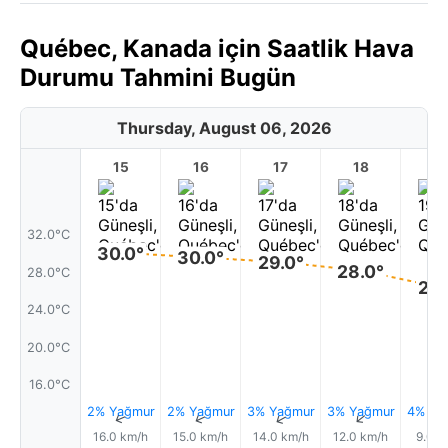
Québec, Kanada için Saatlik Hava
Durumu Tahmini Bugün
Thursday, August 06, 2026
15
16
17
18
1
32.0°C
30.0°
30.0°
29.0°
28.0°
28.0°C
26.
24.0°C
20.0°C
16.0°C
2% Yağmur
2% Yağmur
3% Yağmur
3% Yağmur
4% Ya
↑
↑
↑
↑
16.0 km/h
15.0 km/h
14.0 km/h
12.0 km/h
9.0 k