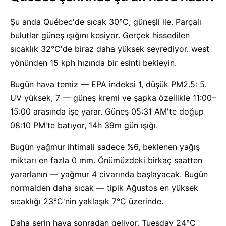
Şu anda Québec'de sıcak 30°C, güneşli ile. Parçalı
bulutlar güneş ışığını kesiyor. Gerçek hissedilen
sıcaklık 32°C'de biraz daha yüksek seyrediyor. west
yönünden 15 kph hızında bir esinti bekleyin.
Bugün hava temiz — EPA indeksi 1, düşük PM2.5: 5.
UV yüksek, 7 — güneş kremi ve şapka özellikle 11:00–
15:00 arasında işe yarar. Güneş 05:31 AM'te doğup
08:10 PM'te batıyor, 14h 39m gün ışığı.
Bugün yağmur ihtimali sadece %6, beklenen yağış
miktarı en fazla 0 mm. Önümüzdeki birkaç saatten
yararlanın — yağmur 4 civarında başlayacak. Bugün
normalden daha sıcak — tipik Ağustos en yüksek
sıcaklığı 23°C'nin yaklaşık 7°C üzerinde.
Daha serin hava sonradan geliyor, Tuesday 24°C