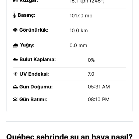
🌬️
Rüzgar:
15.1 kph (245°)
🌡️
Basınç:
1017.0 mb
👁️
Görünürlük:
10.0 km
🌧️
Yağış:
0.0 mm
☁️
Bulut Kaplama:
0%
☀️
UV Endeksi:
7.0
🌅
Gün Doğumu:
05:31 AM
🌇
Gün Batımı:
08:10 PM
Québec şehrinde şu an hava nasıl?