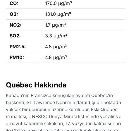
CO:
170.0 µg/m³
O3:
131.0 µg/m³
NO2:
1.7 µg/m³
SO2:
3.3 µg/m³
PM2.5:
4.8 µg/m³
PM10:
4.8 µg/m³
Québec Hakkında
Kanada’nın Fransızca konuşulan eyaleti Québec’in
başkenti, St. Lawrence Nehri’nin daraldığı bir noktada
yüksek bir uçurumun üzerine kuruludur. Eski Québec
mahallesi, UNESCO Dünya Mirası listesinde yer alır ve
arnavut kaldırımlı sokakları, 17. yüzyıldan kalma surları
ile Château Frontenac Oteli’nin görkemli silueti, kente