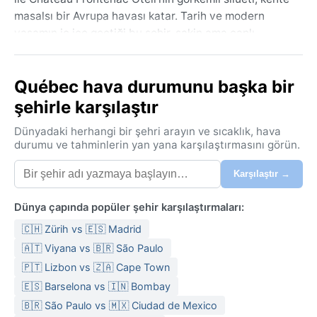
masalsı bir Avrupa havası katar. Tarih ve modern
yaşamın iç içe geçtiği bu şehir, sakin ama canlı
atmosferiyle öne çıkar; nehir kıyısındaki konumu hem
stratejik bir geçmiş hem de büyüleyici manzaralar
Québec hava durumunu başka bir
sunar.
şehirle karşılaştır
İklimi, Köppen sınıflandırmasına göre Dfb yani ılık yazlı
soğuk karasal iklimdir. Yazlar genellikle ılık ve nemlidir,
Dünyadaki herhangi bir şehri arayın ve sıcaklık, hava
sıcaklıklar 20-25°C arasında seyreder ama yer yer
durumu ve tahminlerin yan yana karşılaştırmasını görün.
30°C’yi bulabilir; bu dönemde hafif kıyafetler yeterli
Karşılaştır →
olsa da akşam serinliği için bir hırka almak iyi olur.
Kışlar uzun,
Dünya çapında popüler şehir karşılaştırmaları:
🇨🇭 Zürih vs 🇪🇸 Madrid
🇦🇹 Viyana vs 🇧🇷 São Paulo
🇵🇹 Lizbon vs 🇿🇦 Cape Town
🇪🇸 Barselona vs 🇮🇳 Bombay
🇧🇷 São Paulo vs 🇲🇽 Ciudad de Mexico