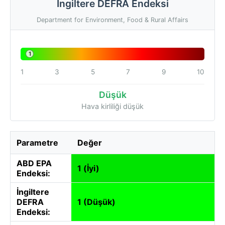
İngiltere DEFRA Endeksi
Department for Environment, Food & Rural Affairs
1
1
3
5
7
9
10
Düşük
Hava kirliliği düşük
Parametre
Değer
ABD EPA
1 (İyi)
Endeksi:
İngiltere
DEFRA
1 (Düşük)
Endeksi: