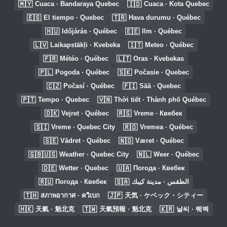
🇲🇾
🇮🇩
Cuaca · Bandaraya Quebec
Cuaca · Kota Quebec
🇪🇸
🇹🇷
El tiempo · Quebec
Hava durumu · Québec
🇭🇺
🇪🇪
Időjárás · Québec
Ilm · Québec
🇱🇻
🇮🇹
Laikapstākļi · Kvebeka
Meteo · Québec
🇫🇷
🇱🇹
Météo · Québec
Oras · Kvebekas
🇵🇱
🇸🇰
Pogoda · Québec
Počasie · Quebec
🇨🇿
🇫🇮
Počasí · Québec
Sää · Quebec
🇵🇹
🇻🇳
Tempo · Quebec
Thời tiết · Thành phố Québec
🇩🇰
🇷🇸
Vejret · Québec
Vreme · Квебек
🇸🇮
🇷🇴
Vreme · Quebec City
Vremea · Québec
🇸🇪
🇳🇴
Vädret · Québec
Været · Québec
🇬🇧🇺🇸
🇳🇱
Weather · Quebec City
Weer · Québec
🇩🇪
🇺🇦
Wetter · Quebec
Погода · Квебек
🇷🇺
🇸🇦
Погода · Квебек
الطقس · مدينة كيبك
🇹🇭
🇯🇵
สภาพอากาศ · ควิเบก
天気 · ケベック・シティー
🇭🇰
🇹🇼
🇰🇷
天氣 · 魁北克
天氣預報 · 魁北克
날씨 · 퀘벡