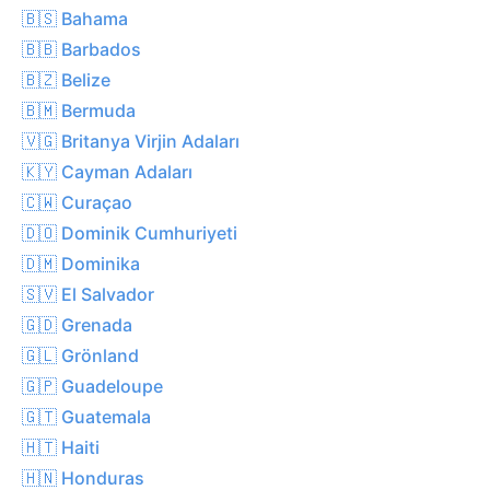
🇧🇸 Bahama
🇧🇧 Barbados
🇧🇿 Belize
🇧🇲 Bermuda
🇻🇬 Britanya Virjin Adaları
🇰🇾 Cayman Adaları
🇨🇼 Curaçao
🇩🇴 Dominik Cumhuriyeti
🇩🇲 Dominika
🇸🇻 El Salvador
🇬🇩 Grenada
🇬🇱 Grönland
🇬🇵 Guadeloupe
🇬🇹 Guatemala
🇭🇹 Haiti
🇭🇳 Honduras