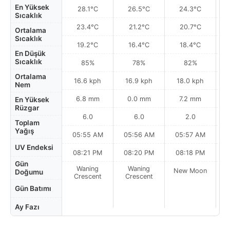
En Yüksek
28.1°C
26.5°C
24.3°C
Sıcaklık
23.4°C
21.2°C
20.7°C
Ortalama
Sıcaklık
19.2°C
16.4°C
18.4°C
En Düşük
Sıcaklık
85%
78%
82%
Ortalama
16.6 kph
16.9 kph
18.0 kph
Nem
6.8 mm
0.0 mm
7.2 mm
En Yüksek
Rüzgar
6.0
6.0
2.0
Toplam
Yağış
05:55 AM
05:56 AM
05:57 AM
0
UV Endeksi
08:21 PM
08:20 PM
08:18 PM
Gün
Waning
Waning
New Moon
N
Doğumu
Crescent
Crescent
Gün Batımı
Ay Fazı