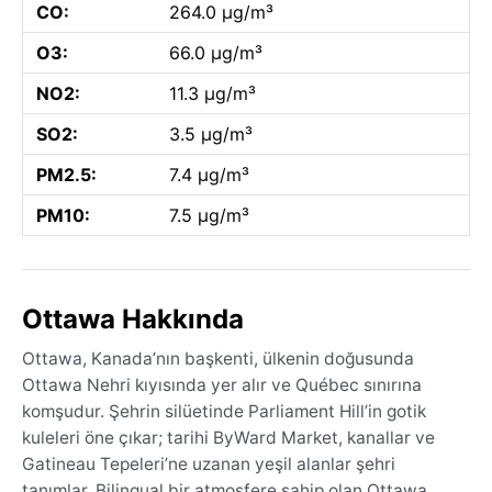
CO:
264.0 µg/m³
O3:
66.0 µg/m³
NO2:
11.3 µg/m³
SO2:
3.5 µg/m³
PM2.5:
7.4 µg/m³
PM10:
7.5 µg/m³
Ottawa Hakkında
Ottawa, Kanada’nın başkenti, ülkenin doğusunda
Ottawa Nehri kıyısında yer alır ve Québec sınırına
komşudur. Şehrin silüetinde Parliament Hill’in gotik
kuleleri öne çıkar; tarihi ByWard Market, kanallar ve
Gatineau Tepeleri’ne uzanan yeşil alanlar şehri
tanımlar. Bilingual bir atmosfere sahip olan Ottawa,