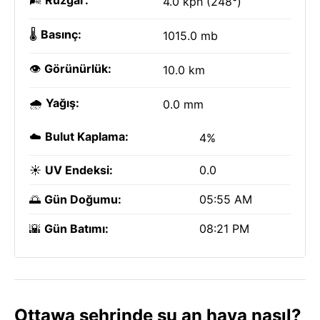
🌬️
Rüzgar:
4.0 kph (248°)
🌡️
Basınç:
1015.0 mb
👁️
Görünürlük:
10.0 km
🌧️
Yağış:
0.0 mm
☁️
Bulut Kaplama:
4%
☀️
UV Endeksi:
0.0
🌅
Gün Doğumu:
05:55 AM
🌇
Gün Batımı:
08:21 PM
Ottawa şehrinde şu an hava nasıl?