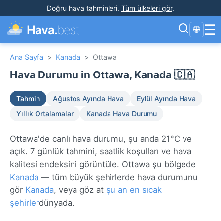
Doğru hava tahminleri
.
Tüm ülkeleri gör
.
☰
Hava.
best
🌐
Ana Sayfa
>
Kanada
>
Ottawa
Hava Durumu in Ottawa, Kanada 🇨🇦
Tahmin
Ağustos Ayında Hava
Eylül Ayında Hava
Yıllık Ortalamalar
Kanada Hava Durumu
Ottawa'de canlı hava durumu, şu anda 21°C ve
açık. 7 günlük tahmini, saatlik koşulları ve hava
kalitesi endeksini görüntüle. Ottawa şu bölgede
Kanada
— tüm büyük şehirlerde hava durumunu
gör
Kanada
, veya göz at
şu an en sıcak
şehirler
dünyada.