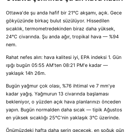
Ottawa'de şu anda hafif bir 21°C akşamı, açık. Gece
gökyüzünde birkaç bulut süzülüyor. Hissedilen
sıcaklık, termometredekinden biraz daha yüksek,
24°C civarında. Şu anda ağır, tropikal hava — %94
nem.
Rahat nefes alın: hava kalitesi iyi, EPA indeksi 1. Gün
ışığı bugün 05:55 AM'ten 08:21 PM'e kadar —
yaklaşık 14h 26m.
Bugün yağmur çok olası, %76 ihtimal ve 7 mm'ye
kadar yağış. Yağmurun 13 civarında başlaması
bekleniyor, o yüzden açık hava planlarınızı önceden
yapın. Bugün normalden daha sıcak — tipik Ağustos
en yüksek sıcaklığı 25°C'nin yaklaşık 3°C üzerinde.
Önümüzdeki hafta daha serin geçecek, en soğuk gün