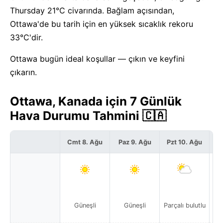
Thursday 21°C civarında. Bağlam açısından,
Ottawa'de bu tarih için en yüksek sıcaklık rekoru
33°C'dir.
Ottawa bugün ideal koşullar — çıkın ve keyfini
çıkarın.
Ottawa, Kanada için 7 Günlük
Hava Durumu Tahmini 🇨🇦
Cmt 8. Ağu
Paz 9. Ağu
Pzt 10. Ağu
S
Güneşli
Güneşli
Parçalı bulutlu