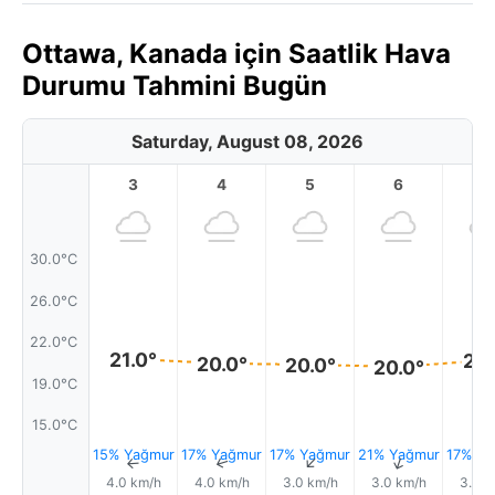
Ottawa, Kanada için Saatlik Hava
Durumu Tahmini Bugün
Saturday, August 08, 2026
3
4
5
6
7
30.0°C
26.0°C
22.0°C
21.0°
21.
20.0°
20.0°
20.0°
19.0°C
15.0°C
15% Yağmur
17% Yağmur
17% Yağmur
21% Yağmur
17% Ya
↑
↑
↑
↑
4.0 km/h
4.0 km/h
3.0 km/h
3.0 km/h
3.0 k