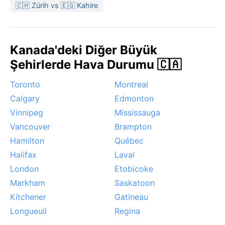
sıcaklıklar ılıman, güneşli günler çoğunluktadır. Kayda
🇨🇭 Zürih vs 🇪🇬 Kahire
değer olaylar arasında kışın şiddetli buz fırtınaları ve
kar yağışları, ilkbaharda nehir taşkınları ve yaz
aylarında nadiren görülen ‘ısı kubbesi’ sıcak dalgaları
Kanada'deki Diğer Büyük
sayılabilir. Sonbahar renk cümbüşüyle güzeldir ancak
hava hızla soğur. Ottawa’da dört mevsim belirgindir;
Şehirlerde Hava Durumu 🇨🇦
her birinin kendine özgü güzelliği ve zorluğu vardır.
Toronto
Montreal
Calgary
Edmonton
Vinnipeg
Mississauga
Vancouver
Brampton
Hamilton
Québec
Halifax
Laval
London
Etobicoke
Markham
Saskatoon
Kitchener
Gatineau
Longueuil
Regina