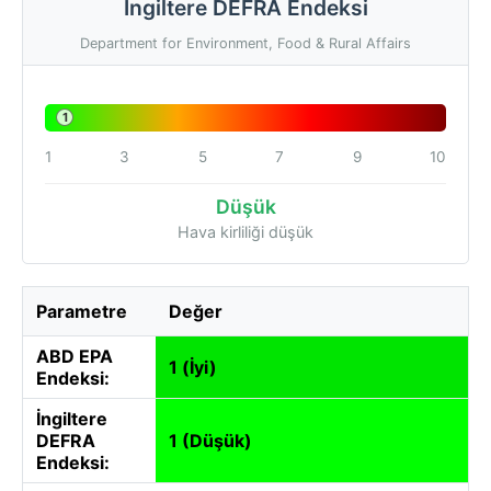
İngiltere DEFRA Endeksi
Department for Environment, Food & Rural Affairs
1
1
3
5
7
9
10
Düşük
Hava kirliliği düşük
Parametre
Değer
ABD EPA
1 (İyi)
Endeksi:
İngiltere
DEFRA
1 (Düşük)
Endeksi: