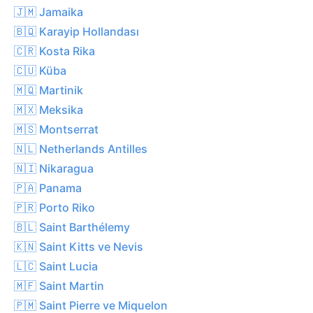
🇯🇲 Jamaika
🇧🇶 Karayip Hollandası
🇨🇷 Kosta Rika
🇨🇺 Küba
🇲🇶 Martinik
🇲🇽 Meksika
🇲🇸 Montserrat
🇳🇱 Netherlands Antilles
🇳🇮 Nikaragua
🇵🇦 Panama
🇵🇷 Porto Riko
🇧🇱 Saint Barthélemy
🇰🇳 Saint Kitts ve Nevis
🇱🇨 Saint Lucia
🇲🇫 Saint Martin
🇵🇲 Saint Pierre ve Miquelon