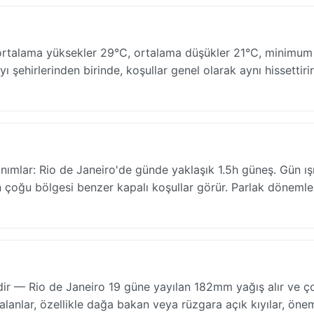
— ortalama yüksekler 29°C, ortalama düşükler 21°C, minimum
yı şehirlerinden birinde, koşullar genel olarak aynı hissettirir
anımlar: Rio de Janeiro'de günde yaklaşık 1.5h güneş. Gün ış
n çoğu bölgesi benzer kapalı koşullar görür. Parlak dönemle
dir — Rio de Janeiro 19 güne yayılan 182mm yağış alır ve ç
lanlar, özellikle dağa bakan veya rüzgara açık kıyılar, önem