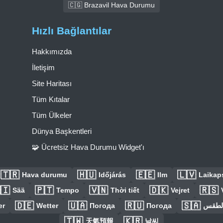
🇨🇬 Brazavil Hava Durumu
Hızlı Bağlantılar
Hakkımızda
İletişim
Site Haritası
Tüm Kıtalar
Tüm Ülkeler
Dünya Başkentleri
🧩 Ücretsiz Hava Durumu Widget'ı
🇹🇷
🇭🇺
🇪🇪
🇱🇻
Hava durumu
Időjárás
Ilm
Laikaps
🇮
🇵🇹
🇻🇳
🇩🇰
🇷🇸
Sää
Tempo
Thời tiết
Vejret
🇩🇪
🇺🇦
🇷🇺
🇸🇦
er
Wetter
Погода
Погода
الطق
🇹🇼
🇰🇷
天氣預報
날씨