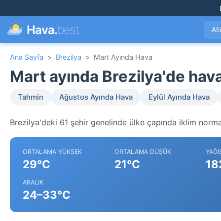
Hava.
best
Afr
Ana Sayfa
>
Brezilya
>
Mart Ayında Hava
Mart ayında Brezilya'de ha
Tahmin
Ağustos Ayında Hava
Eylül Ayında Hava
Brezilya'deki 61 şehir genelinde ülke çapında iklim normal
ORTALAMA YÜKSEK
ORTALAMA DÜŞÜK
YAĞI
29°C
21°C
18
ARALIK
24–33°C