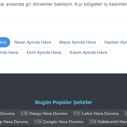
lar arasında gri dönemler bekleyin. Kıyı bölgeleri iç kesimle
ava
Nisan Ayında Hava
Mayıs Ayında Hava
Haziran Ay
ında Hava
Ekim Ayında Hava
Kasım Ayında Hava
Bugün Popüler Şehirler
a Durumu
🇰🇷 Daegu Hava Durumu
🇵🇰 Lahor Hava Durumu

ep Hava Durumu
🇨🇳 Çengdu Hava Durumu
🇮🇳 Kallakurichi H