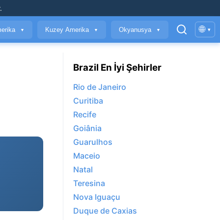
.
🌐
erika
Kuzey Amerika
Okyanusya
▾
▼
▼
▼
Brazil En İyi Şehirler
Rio de Janeiro
Curitiba
Recife
Goiânia
Guarulhos
Maceio
Natal
Teresina
Nova Iguaçu
Duque de Caxias