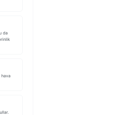
u da
rinlik
k hava
llar.