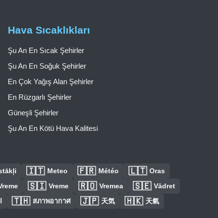
Hava Sıcaklıkları
Şu An En Sıcak Şehirler
Şu An En Soğuk Şehirler
En Çok Yağış Alan Şehirler
En Rüzgarlı Şehirler
Güneşli Şehirler
Şu An En Kötü Hava Kalitesi
🇮🇹
🇫🇷
🇱🇹
tākļi
Meteo
Météo
Oras
🇸🇮
🇷🇴
🇸🇪
Vreme
Vreme
Vremea
Vädret
🇹🇭
🇯🇵
🇭🇰
ا
สภาพอากาศ
天気
天氣