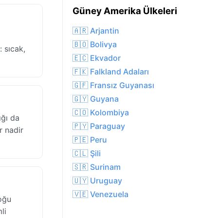
Güney Amerika Ülkeleri
🇦🇷 Arjantin
🇧🇴 Bolivya
: sıcak,
🇪🇨 Ekvador
🇫🇰 Falkland Adaları
🇬🇫 Fransız Guyanası
🇬🇾 Guyana
🇨🇴 Kolombiya
ığı da
🇵🇾 Paraguay
r nadir
🇵🇪 Peru
🇨🇱 Şili
🇸🇷 Surinam
🇺🇾 Uruguay
🇻🇪 Venezuela
oğu
li