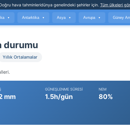
Doğru hava tahminleri
dünya genelindeki şehirler için
.
Tüm ülkeleri gör
ika
Antarktika
Asya
Avrupa
Güney Am
▼
▼
▼
▼
va durumu
Yıllık Ortalamalar
leri.
Ş
GÜNEŞLENME SÜRESI
NEM
2 mm
1.5h/gün
80%