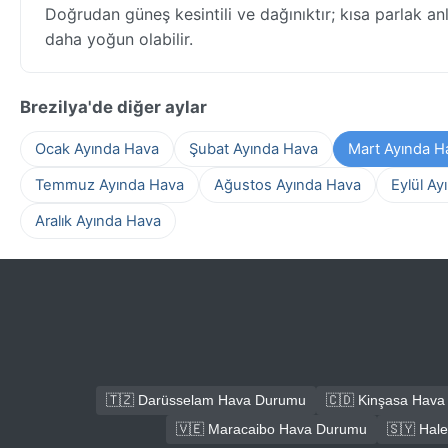
Doğrudan güneş kesintili ve dağınıktır; kısa parlak an
daha yoğun olabilir.
Brezilya'de diğer aylar
Ocak Ayında Hava
Şubat Ayında Hava
Mart Ayında H
Temmuz Ayında Hava
Ağustos Ayında Hava
Eylül Ay
Aralık Ayında Hava
🇹🇿 Darüsselam Hava Durumu
🇨🇩 Kinşasa Hav
🇻🇪 Maracaibo Hava Durumu
🇸🇾 Hal