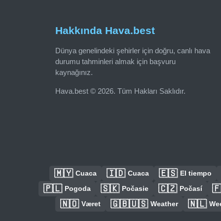
Hakkında Hava.best
Dünya genelindeki şehirler için doğru, canlı hava
durumu tahminleri almak için başvuru
kaynağınız.
Hava.best © 2026. Tüm Hakları Saklıdır.
🇲🇾
🇮🇩
🇪🇸
Cuaca
Cuaca
El tiempo
🇵🇱
🇸🇰
🇨🇿

Pogoda
Počasie
Počasí
🇳🇴
🇬🇧🇺🇸
🇳🇱
Været
Weather
We