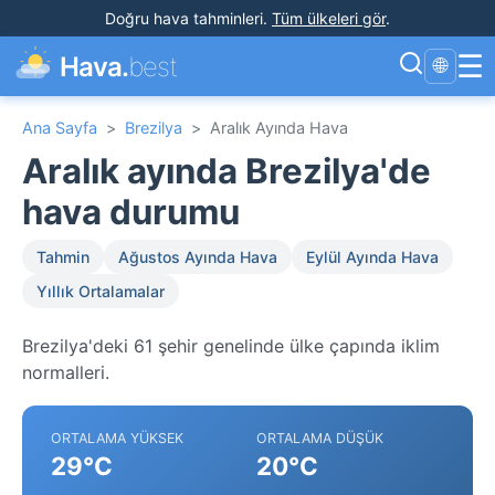
Doğru hava tahminleri
.
Tüm ülkeleri gör
.
☰
Hava.
best
🌐
Ana Sayfa
>
Brezilya
>
Aralık Ayında Hava
Aralık ayında Brezilya'de
hava durumu
Tahmin
Ağustos Ayında Hava
Eylül Ayında Hava
Yıllık Ortalamalar
Brezilya'deki 61 şehir genelinde ülke çapında iklim
normalleri.
ORTALAMA YÜKSEK
ORTALAMA DÜŞÜK
29°C
20°C