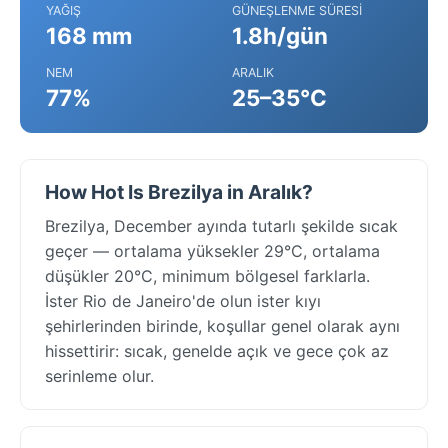
YAĞIŞ
GÜNEŞLENME SÜRESI
168 mm
1.8h/gün
NEM
ARALIK
77%
25–35°C
How Hot Is Brezilya in Aralık?
Brezilya, December ayında tutarlı şekilde sıcak
geçer — ortalama yüksekler 29°C, ortalama
düşükler 20°C, minimum bölgesel farklarla.
İster Rio de Janeiro'de olun ister kıyı
şehirlerinden birinde, koşullar genel olarak aynı
hissettirir: sıcak, genelde açık ve gece çok az
serinleme olur.