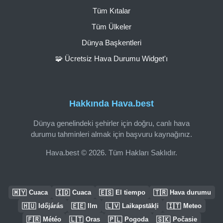
Tüm Kıtalar
Tüm Ülkeler
Dünya Başkentleri
🧩 Ücretsiz Hava Durumu Widget'ı
Hakkında Hava.best
Dünya genelindeki şehirler için doğru, canlı hava
durumu tahminleri almak için başvuru kaynağınız.
Hava.best © 2026. Tüm Hakları Saklıdır.
🇲🇾
🇮🇩
🇪🇸
🇹🇷
Cuaca
Cuaca
El tiempo
Hava durumu
🇭🇺
🇪🇪
🇱🇻
🇮🇹
Időjárás
Ilm
Laikapstākļi
Meteo
🇫🇷
🇱🇹
🇵🇱
🇸🇰
Météo
Oras
Pogoda
Počasie