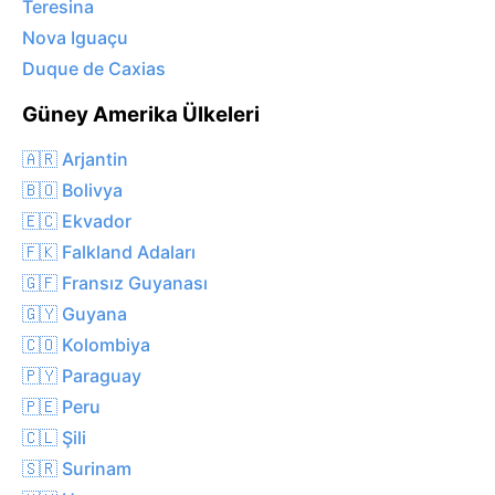
Teresina
Nova Iguaçu
Duque de Caxias
Güney Amerika Ülkeleri
🇦🇷 Arjantin
🇧🇴 Bolivya
🇪🇨 Ekvador
🇫🇰 Falkland Adaları
🇬🇫 Fransız Guyanası
🇬🇾 Guyana
🇨🇴 Kolombiya
🇵🇾 Paraguay
🇵🇪 Peru
🇨🇱 Şili
🇸🇷 Surinam