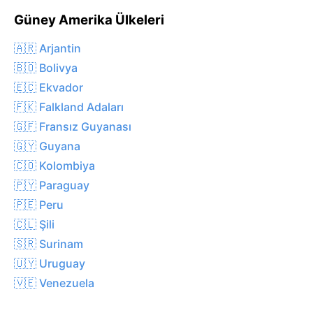
Güney Amerika Ülkeleri
🇦🇷 Arjantin
🇧🇴 Bolivya
🇪🇨 Ekvador
🇫🇰 Falkland Adaları
🇬🇫 Fransız Guyanası
🇬🇾 Guyana
🇨🇴 Kolombiya
🇵🇾 Paraguay
🇵🇪 Peru
🇨🇱 Şili
🇸🇷 Surinam
🇺🇾 Uruguay
🇻🇪 Venezuela