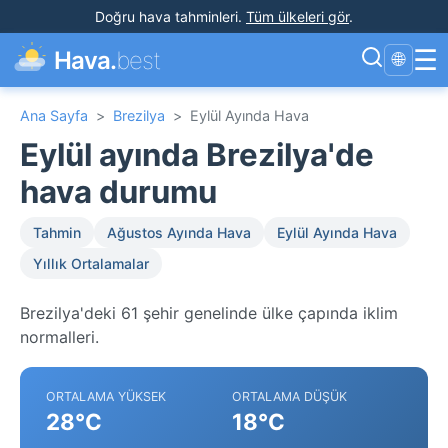
Doğru hava tahminleri
.
Tüm ülkeleri gör
.
☰
Hava.
best
🌐
Ana Sayfa
>
Brezilya
>
Eylül Ayında Hava
Eylül ayında Brezilya'de
hava durumu
Tahmin
Ağustos Ayında Hava
Eylül Ayında Hava
Yıllık Ortalamalar
Brezilya'deki 61 şehir genelinde ülke çapında iklim
normalleri.
ORTALAMA YÜKSEK
ORTALAMA DÜŞÜK
28°C
18°C