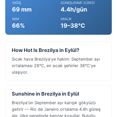
YAĞIŞ
GÜNEŞLENME SÜRESI
69 mm
4.4h/gün
NEM
ARALIK
66%
19–38°C
How Hot Is Brezilya in Eylül?
Sıcak hava Brezilya'ye hakim: September ayı
ortalaması 28°C, en sıcak şehirler 38°C'ye
ulaşıyor.
Sunshine in Brezilya in Eylül
Brezilya'ün September ayı karışık gökyüzü
getirir — Rio de Janeiro ortalama 4.4h güneş
alır, ülke genelinde benzer koşullar. Bulutlu