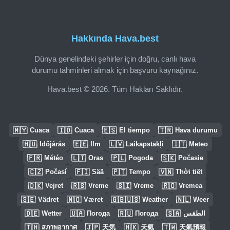
Hakkında Hava.best
Dünya genelindeki şehirler için doğru, canlı hava
durumu tahminleri almak için başvuru kaynağınız.
Hava.best © 2026. Tüm Hakları Saklıdır.
🇲🇾
🇮🇩
🇪🇸
🇹🇷
Cuaca
Cuaca
El tiempo
Hava durumu
🇭🇺
🇪🇪
🇱🇻
🇮🇹
Időjárás
Ilm
Laikapstākļi
Meteo
🇫🇷
🇱🇹
🇵🇱
🇸🇰
Météo
Oras
Pogoda
Počasie
🇨🇿
🇫🇮
🇵🇹
🇻🇳
Počasí
Sää
Tempo
Thời tiết
🇩🇰
🇷🇸
🇸🇮
🇷🇴
Vejret
Vreme
Vreme
Vremea
🇸🇪
🇳🇴
🇬🇧🇺🇸
🇳🇱
Vädret
Været
Weather
Weer
🇩🇪
🇺🇦
🇷🇺
🇸🇦
Wetter
Погода
Погода
الطقس
🇹🇭
🇯🇵
🇭🇰
🇹🇼
สภาพอากาศ
天気
天氣
天氣預報