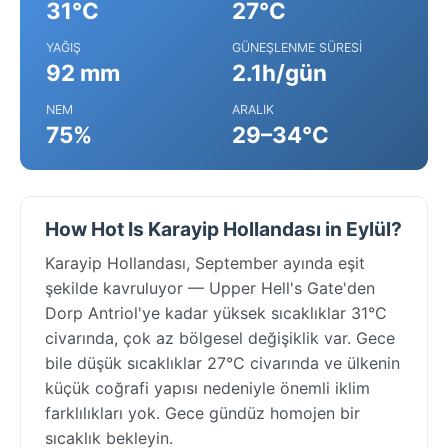
31°C
27°C
YAĞIŞ
GÜNEŞLENME SÜRESI
92 mm
2.1h/gün
NEM
ARALIK
75%
29–34°C
How Hot Is Karayip Hollandası in Eylül?
Karayip Hollandası, September ayında eşit
şekilde kavruluyor — Upper Hell's Gate'den
Dorp Antriol'ye kadar yüksek sıcaklıklar 31°C
civarında, çok az bölgesel değişiklik var. Gece
bile düşük sıcaklıklar 27°C civarında ve ülkenin
küçük coğrafi yapısı nedeniyle önemli iklim
farklılıkları yok. Gece gündüz homojen bir
sıcaklık bekleyin.