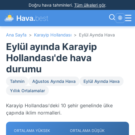
Doğru hava tahminleri
.
Tüm ülkeleri gör
.
☰
Hava.
best
🌐
Ana Sayfa
>
Karayip Hollandası
>
Eylül Ayında Hava
Eylül ayında Karayip
Hollandası'de hava
durumu
Tahmin
Ağustos Ayında Hava
Eylül Ayında Hava
Yıllık Ortalamalar
Karayip Hollandası'deki 10 şehir genelinde ülke
çapında iklim normalleri.
ORTALAMA YÜKSEK
ORTALAMA DÜŞÜK