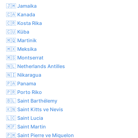
🇯🇲 Jamaika
🇨🇦 Kanada
🇨🇷 Kosta Rika
🇨🇺 Küba
🇲🇶 Martinik
🇲🇽 Meksika
🇲🇸 Montserrat
🇳🇱 Netherlands Antilles
🇳🇮 Nikaragua
🇵🇦 Panama
🇵🇷 Porto Riko
🇧🇱 Saint Barthélemy
🇰🇳 Saint Kitts ve Nevis
🇱🇨 Saint Lucia
🇲🇫 Saint Martin
🇵🇲 Saint Pierre ve Miquelon