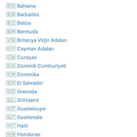
🇧🇸 Bahama
🇧🇧 Barbados
🇧🇿 Belize
🇧🇲 Bermuda
🇻🇬 Britanya Virjin Adaları
🇰🇾 Cayman Adaları
🇨🇼 Curaçao
🇩🇴 Dominik Cumhuriyeti
🇩🇲 Dominika
🇸🇻 El Salvador
🇬🇩 Grenada
🇬🇱 Grönland
🇬🇵 Guadeloupe
🇬🇹 Guatemala
🇭🇹 Haiti
🇭🇳 Honduras