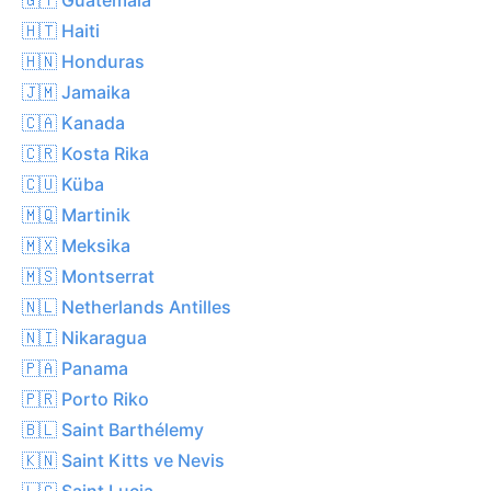
🇭🇹 Haiti
🇭🇳 Honduras
🇯🇲 Jamaika
🇨🇦 Kanada
🇨🇷 Kosta Rika
🇨🇺 Küba
🇲🇶 Martinik
🇲🇽 Meksika
🇲🇸 Montserrat
🇳🇱 Netherlands Antilles
🇳🇮 Nikaragua
🇵🇦 Panama
🇵🇷 Porto Riko
🇧🇱 Saint Barthélemy
🇰🇳 Saint Kitts ve Nevis
🇱🇨 Saint Lucia