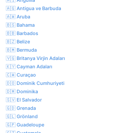
🇦🇬 Antigua ve Barbuda
🇦🇼 Aruba
🇧🇸 Bahama
🇧🇧 Barbados
🇧🇿 Belize
🇧🇲 Bermuda
🇻🇬 Britanya Virjin Adaları
🇰🇾 Cayman Adaları
🇨🇼 Curaçao
🇩🇴 Dominik Cumhuriyeti
🇩🇲 Dominika
🇸🇻 El Salvador
🇬🇩 Grenada
🇬🇱 Grönland
🇬🇵 Guadeloupe
🇬🇹 Guatemala