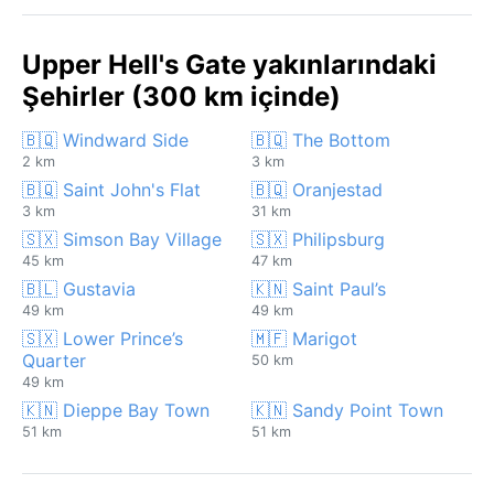
Upper Hell's Gate yakınlarındaki
Şehirler (300 km içinde)
🇧🇶 Windward Side
🇧🇶 The Bottom
2 km
3 km
🇧🇶 Saint John's Flat
🇧🇶 Oranjestad
3 km
31 km
🇸🇽 Simson Bay Village
🇸🇽 Philipsburg
45 km
47 km
🇧🇱 Gustavia
🇰🇳 Saint Paul’s
49 km
49 km
🇸🇽 Lower Prince’s
🇲🇫 Marigot
Quarter
50 km
49 km
🇰🇳 Dieppe Bay Town
🇰🇳 Sandy Point Town
51 km
51 km