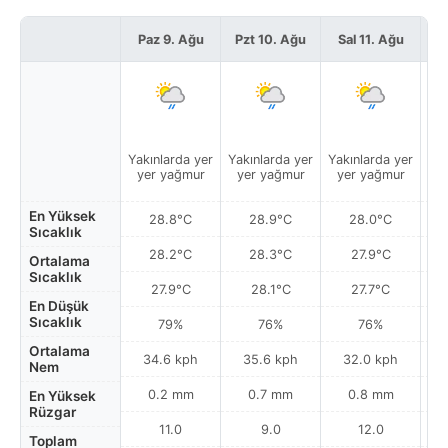
Paz 9. Ağu
Pzt 10. Ağu
Sal 11. Ağu
Ça
Yakınlarda yer
Yakınlarda yer
Yakınlarda yer
Yak
yer yağmur
yer yağmur
yer yağmur
y
En Yüksek
28.8°C
28.9°C
28.0°C
Sıcaklık
28.2°C
28.3°C
27.9°C
Ortalama
Sıcaklık
27.9°C
28.1°C
27.7°C
En Düşük
Sıcaklık
79%
76%
76%
Ortalama
34.6 kph
35.6 kph
32.0 kph
Nem
0.2 mm
0.7 mm
0.8 mm
En Yüksek
Rüzgar
11.0
9.0
12.0
Toplam