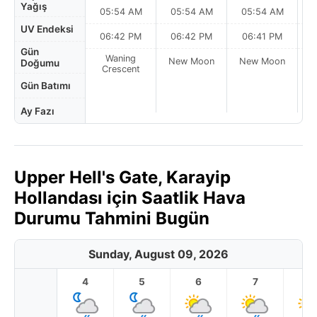
Yağış
05:54 AM
05:54 AM
05:54 AM
0
UV Endeksi
06:42 PM
06:42 PM
06:41 PM
Gün
Waning
New Moon
New Moon
N
Doğumu
Crescent
Gün Batımı
Ay Fazı
Upper Hell's Gate, Karayip
Hollandası için Saatlik Hava
Durumu Tahmini Bugün
Sunday, August 09, 2026
4
5
6
7
8