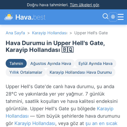
Doğru hava tahminleri
.
Tüm ülkeleri gör
.
☰
Hava.
best
🌐
Ana Sayfa
>
Karayip Hollandası
>
Upper Hell's Gate
Hava Durumu in Upper Hell's Gate,
Karayip Hollandası 🇧🇶
Tahmin
Ağustos Ayında Hava
Eylül Ayında Hava
Yıllık Ortalamalar
Karayip Hollandası Hava Durumu
Upper Hell's Gate'de canlı hava durumu, şu anda
28°C ve yakınlarda yer yer yağmur. 7 günlük
tahmini, saatlik koşulları ve hava kalitesi endeksini
görüntüle. Upper Hell's Gate şu bölgede
Karayip
Hollandası
— tüm büyük şehirlerde hava durumunu
gör
Karayip Hollandası
, veya göz at
şu an en sıcak