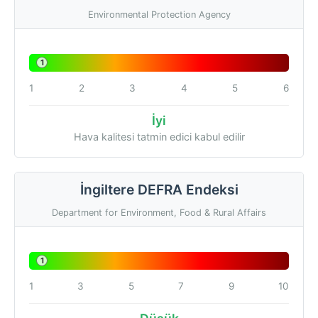
Environmental Protection Agency
1
1
2
3
4
5
6
İyi
Hava kalitesi tatmin edici kabul edilir
İngiltere DEFRA Endeksi
Department for Environment, Food & Rural Affairs
1
1
3
5
7
9
10