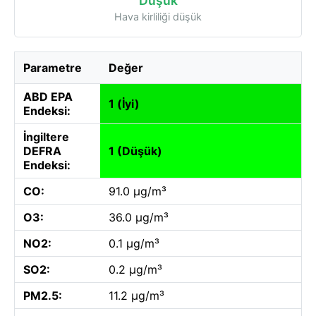
Düşük
Hava kirliliği düşük
Parametre
Değer
ABD EPA
1 (İyi)
Endeksi:
İngiltere
DEFRA
1 (Düşük)
Endeksi:
CO:
91.0 µg/m³
O3:
36.0 µg/m³
NO2:
0.1 µg/m³
SO2:
0.2 µg/m³
PM2.5:
11.2 µg/m³