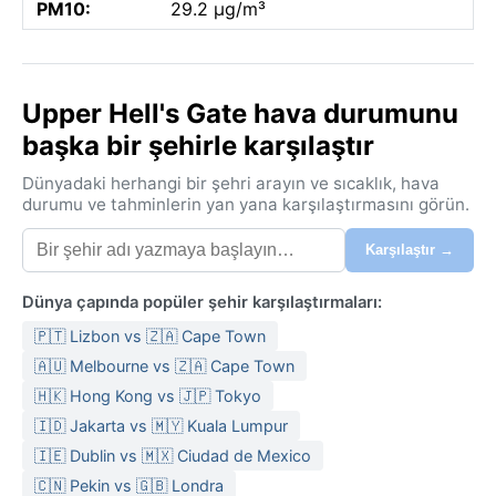
PM10:
29.2 µg/m³
Upper Hell's Gate hava durumunu
başka bir şehirle karşılaştır
Dünyadaki herhangi bir şehri arayın ve sıcaklık, hava
durumu ve tahminlerin yan yana karşılaştırmasını görün.
Karşılaştır →
Dünya çapında popüler şehir karşılaştırmaları:
🇵🇹 Lizbon vs 🇿🇦 Cape Town
🇦🇺 Melbourne vs 🇿🇦 Cape Town
🇭🇰 Hong Kong vs 🇯🇵 Tokyo
🇮🇩 Jakarta vs 🇲🇾 Kuala Lumpur
🇮🇪 Dublin vs 🇲🇽 Ciudad de Mexico
🇨🇳 Pekin vs 🇬🇧 Londra