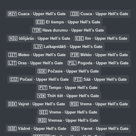
🇲🇾
🇮🇩
Cuaca · Upper Hell's Gate
Cuaca · Upper Hell's Gate
🇪🇸
El tiempo · Upper Hell's Gate
🇹🇷
Hava durumu · Upper Hell's Gate
🇭🇺
🇪🇪
Időjárás · Upper Hell's Gate
Ilm · Upper Hell's Gate
🇱🇻
Laikapstākļi · Upper Hell's Gate
🇮🇹
🇫🇷
Meteo · Upper Hell's Gate
Météo · Upper Hell's Gate
🇱🇹
🇵🇱
Oras · Upper Hell's Gate
Pogoda · Upper Hell's Gate
🇸🇰
Počasie · Upper Hell's Gate
🇨🇿
🇫🇮
Počasí · Upper Hell's Gate
Sää · Upper Hell's Gate
🇵🇹
Tempo · Upper Hell's Gate
🇻🇳
Thời tiết · Upper Hell's Gate
🇩🇰
🇷🇸
Vejret · Upper Hell's Gate
Vreme · Upper Hell's Gate
🇸🇮
Vreme · Upper Hell's Gate
🇷🇴
Vremea · Upper Hell's Gate
🇸🇪
🇳🇴
Vädret · Upper Hell's Gate
Været · Upper Hell's Gate