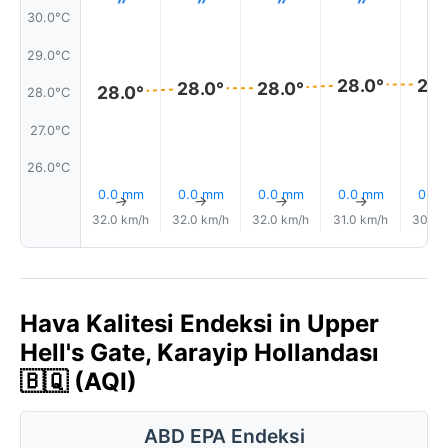
30.0°C
29.0°C
28.0°
28.
28.0°
28.0°
28.0°
28.0°C
27.0°C
26.0°C
0.0 mm
0.0 mm
0.0 mm
0.0 mm
0.0
↑
↑
↑
↑
32.0 km/h
32.0 km/h
32.0 km/h
31.0 km/h
30.0 
Hava Kalitesi Endeksi in Upper
Hell's Gate, Karayip Hollandası
🇧🇶 (AQI)
ABD EPA Endeksi