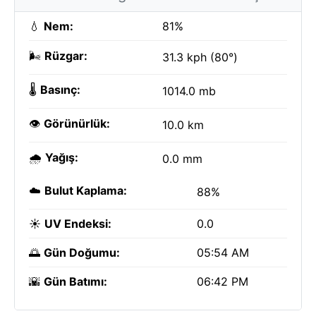
💧
Nem:
81%
🌬️
Rüzgar:
31.3 kph (80°)
🌡️
Basınç:
1014.0 mb
👁️
Görünürlük:
10.0 km
🌧️
Yağış:
0.0 mm
☁️
Bulut Kaplama:
88%
☀️
UV Endeksi:
0.0
🌅
Gün Doğumu:
05:54 AM
🌇
Gün Batımı:
06:42 PM