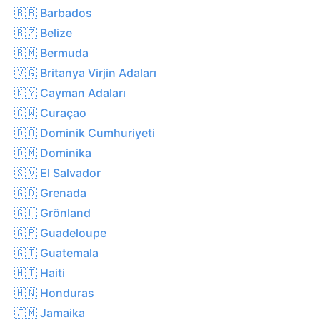
🇧🇧 Barbados
🇧🇿 Belize
🇧🇲 Bermuda
🇻🇬 Britanya Virjin Adaları
🇰🇾 Cayman Adaları
🇨🇼 Curaçao
🇩🇴 Dominik Cumhuriyeti
🇩🇲 Dominika
🇸🇻 El Salvador
🇬🇩 Grenada
🇬🇱 Grönland
🇬🇵 Guadeloupe
🇬🇹 Guatemala
🇭🇹 Haiti
🇭🇳 Honduras
🇯🇲 Jamaika