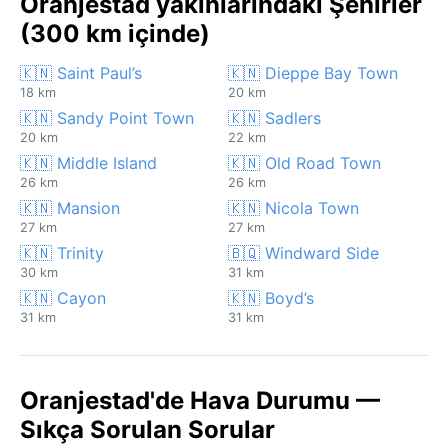
Oranjestad yakınlarındaki Şehirler
(300 km içinde)
🇰🇳 Saint Paul’s
🇰🇳 Dieppe Bay Town
18 km
20 km
🇰🇳 Sandy Point Town
🇰🇳 Sadlers
20 km
22 km
🇰🇳 Middle Island
🇰🇳 Old Road Town
26 km
26 km
🇰🇳 Mansion
🇰🇳 Nicola Town
27 km
27 km
🇰🇳 Trinity
🇧🇶 Windward Side
30 km
31 km
🇰🇳 Cayon
🇰🇳 Boyd’s
31 km
31 km
Oranjestad'de Hava Durumu —
Sıkça Sorulan Sorular