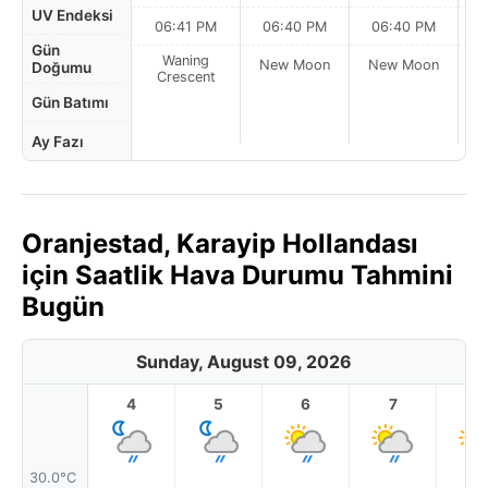
UV Endeksi
06:41 PM
06:40 PM
06:40 PM
Gün
Waning
New Moon
New Moon
N
Doğumu
Crescent
Gün Batımı
Ay Fazı
Oranjestad, Karayip Hollandası
için Saatlik Hava Durumu Tahmini
Bugün
Sunday, August 09, 2026
4
5
6
7
8
30.0°C