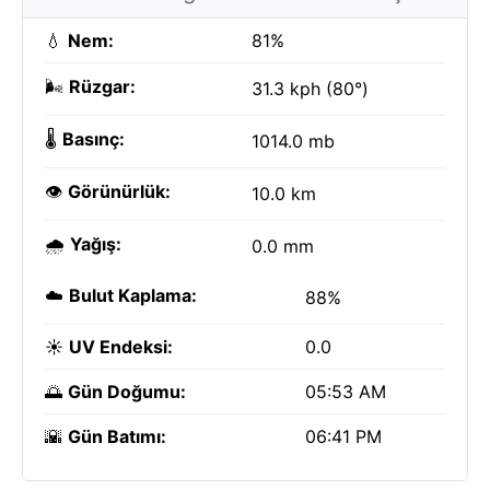
💧
Nem:
81%
🌬️
Rüzgar:
31.3 kph (80°)
🌡️
Basınç:
1014.0 mb
👁️
Görünürlük:
10.0 km
🌧️
Yağış:
0.0 mm
☁️
Bulut Kaplama:
88%
☀️
UV Endeksi:
0.0
🌅
Gün Doğumu:
05:53 AM
🌇
Gün Batımı:
06:41 PM