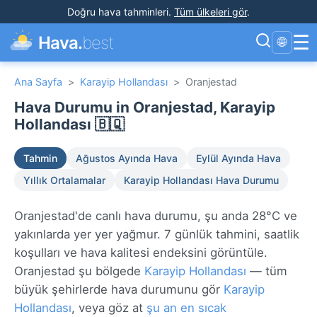
Doğru hava tahminleri
.
Tüm ülkeleri gör
.
☰
Hava.
best
🌐
Ana Sayfa
>
Karayip Hollandası
>
Oranjestad
Hava Durumu in Oranjestad, Karayip
Hollandası 🇧🇶
Tahmin
Ağustos Ayında Hava
Eylül Ayında Hava
Yıllık Ortalamalar
Karayip Hollandası Hava Durumu
Oranjestad'de canlı hava durumu, şu anda 28°C ve
yakınlarda yer yer yağmur. 7 günlük tahmini, saatlik
koşulları ve hava kalitesi endeksini görüntüle.
Oranjestad şu bölgede
Karayip Hollandası
— tüm
büyük şehirlerde hava durumunu gör
Karayip
Hollandası
, veya göz at
şu an en sıcak