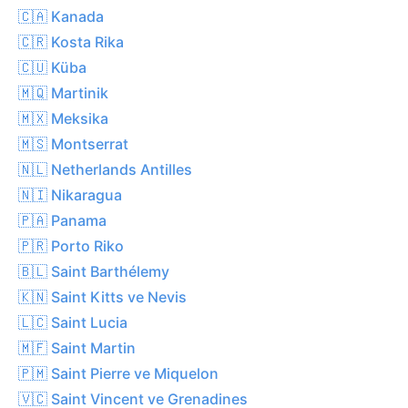
🇨🇦 Kanada
🇨🇷 Kosta Rika
🇨🇺 Küba
🇲🇶 Martinik
🇲🇽 Meksika
🇲🇸 Montserrat
🇳🇱 Netherlands Antilles
🇳🇮 Nikaragua
🇵🇦 Panama
🇵🇷 Porto Riko
🇧🇱 Saint Barthélemy
🇰🇳 Saint Kitts ve Nevis
🇱🇨 Saint Lucia
🇲🇫 Saint Martin
🇵🇲 Saint Pierre ve Miquelon
🇻🇨 Saint Vincent ve Grenadines