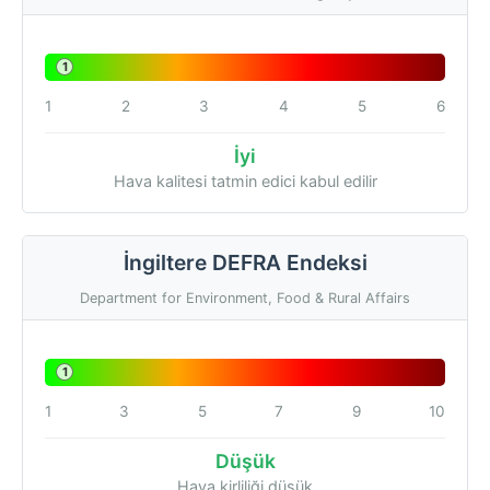
1
1
2
3
4
5
6
İyi
Hava kalitesi tatmin edici kabul edilir
İngiltere DEFRA Endeksi
Department for Environment, Food & Rural Affairs
1
1
3
5
7
9
10
Düşük
Hava kirliliği düşük