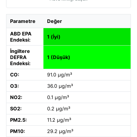
Parametre
Değer
ABD EPA
1 (İyi)
Endeksi:
İngiltere
DEFRA
1 (Düşük)
Endeksi:
CO:
91.0 µg/m³
O3:
36.0 µg/m³
NO2:
0.1 µg/m³
SO2:
0.2 µg/m³
PM2.5:
11.2 µg/m³
PM10:
29.2 µg/m³