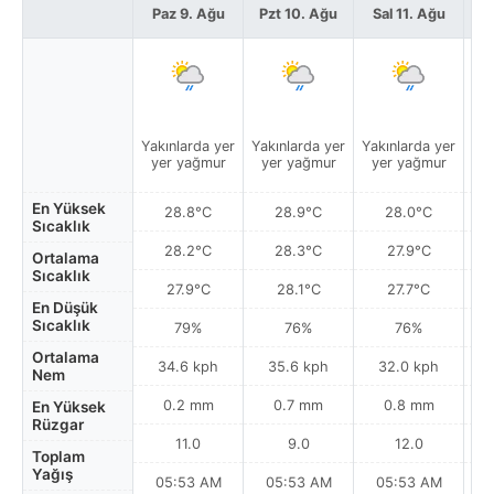
Paz 9. Ağu
Pzt 10. Ağu
Sal 11. Ağu
Ça
Yakınlarda yer
Yakınlarda yer
Yakınlarda yer
Yak
yer yağmur
yer yağmur
yer yağmur
y
En Yüksek
28.8°C
28.9°C
28.0°C
Sıcaklık
28.2°C
28.3°C
27.9°C
Ortalama
Sıcaklık
27.9°C
28.1°C
27.7°C
En Düşük
Sıcaklık
79%
76%
76%
Ortalama
34.6 kph
35.6 kph
32.0 kph
Nem
0.2 mm
0.7 mm
0.8 mm
En Yüksek
Rüzgar
11.0
9.0
12.0
Toplam
Yağış
05:53 AM
05:53 AM
05:53 AM
0