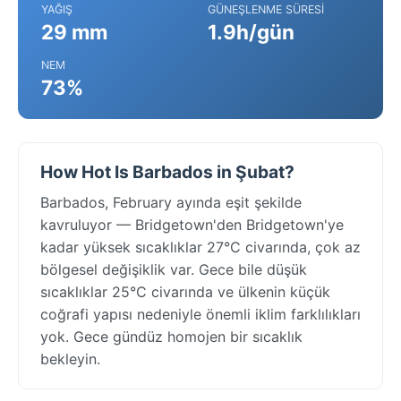
YAĞIŞ
GÜNEŞLENME SÜRESI
29 mm
1.9h/gün
NEM
73%
How Hot Is Barbados in Şubat?
Barbados, February ayında eşit şekilde
kavruluyor — Bridgetown'den Bridgetown'ye
kadar yüksek sıcaklıklar 27°C civarında, çok az
bölgesel değişiklik var. Gece bile düşük
sıcaklıklar 25°C civarında ve ülkenin küçük
coğrafi yapısı nedeniyle önemli iklim farklılıkları
yok. Gece gündüz homojen bir sıcaklık
bekleyin.