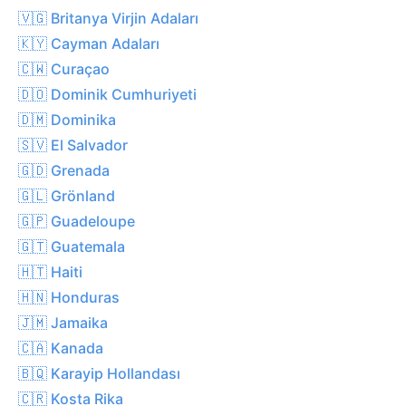
🇻🇬 Britanya Virjin Adaları
🇰🇾 Cayman Adaları
🇨🇼 Curaçao
🇩🇴 Dominik Cumhuriyeti
🇩🇲 Dominika
🇸🇻 El Salvador
🇬🇩 Grenada
🇬🇱 Grönland
🇬🇵 Guadeloupe
🇬🇹 Guatemala
🇭🇹 Haiti
🇭🇳 Honduras
🇯🇲 Jamaika
🇨🇦 Kanada
🇧🇶 Karayip Hollandası
🇨🇷 Kosta Rika