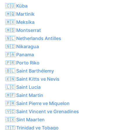
🇨🇺 Küba
🇲🇶 Martinik
🇲🇽 Meksika
🇲🇸 Montserrat
🇳🇱 Netherlands Antilles
🇳🇮 Nikaragua
🇵🇦 Panama
🇵🇷 Porto Riko
🇧🇱 Saint Barthélemy
🇰🇳 Saint Kitts ve Nevis
🇱🇨 Saint Lucia
🇲🇫 Saint Martin
🇵🇲 Saint Pierre ve Miquelon
🇻🇨 Saint Vincent ve Grenadines
🇸🇽 Sint Maarten
🇹🇹 Trinidad ve Tobago