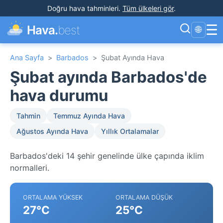
Doğru hava tahminleri
.
Tüm ülkeleri gör
.
☰
Hava.
best
🌐
Ana Sayfa
>
Barbados
>
Şubat Ayında Hava
Şubat ayında Barbados'de
hava durumu
Tahmin
Temmuz Ayında Hava
Ağustos Ayında Hava
Yıllık Ortalamalar
Barbados'deki 14 şehir genelinde ülke çapında iklim
normalleri.
ORTALAMA YÜKSEK
ORTALAMA DÜŞÜK
27°C
25°C