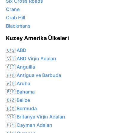
Six Cross Roads
Crane
Crab Hill
Blackmans
Kuzey Amerika Ülkeleri
🇺🇸 ABD
🇻🇮 ABD Virjin Adaları
🇦🇮 Anguilla
🇦🇬 Antigua ve Barbuda
🇦🇼 Aruba
🇧🇸 Bahama
🇧🇿 Belize
🇧🇲 Bermuda
🇻🇬 Britanya Virjin Adaları
🇰🇾 Cayman Adaları