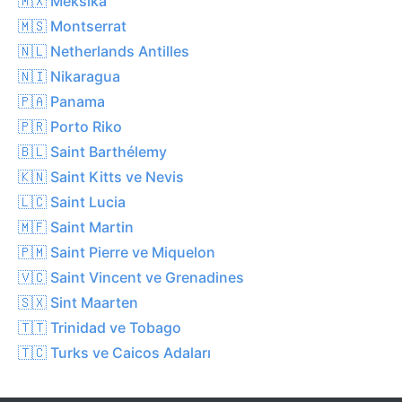
🇲🇽 Meksika
🇲🇸 Montserrat
🇳🇱 Netherlands Antilles
🇳🇮 Nikaragua
🇵🇦 Panama
🇵🇷 Porto Riko
🇧🇱 Saint Barthélemy
🇰🇳 Saint Kitts ve Nevis
🇱🇨 Saint Lucia
🇲🇫 Saint Martin
🇵🇲 Saint Pierre ve Miquelon
🇻🇨 Saint Vincent ve Grenadines
🇸🇽 Sint Maarten
🇹🇹 Trinidad ve Tobago
🇹🇨 Turks ve Caicos Adaları