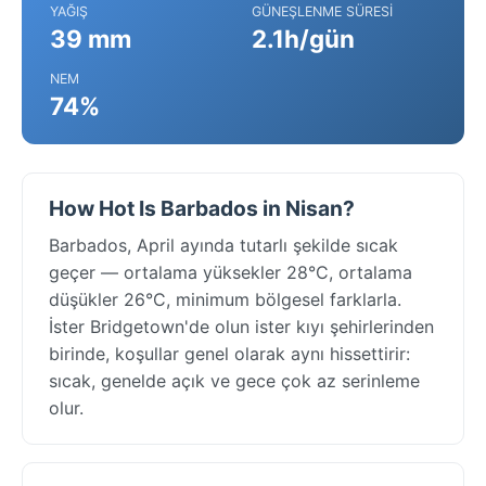
YAĞIŞ
GÜNEŞLENME SÜRESI
39 mm
2.1h/gün
NEM
74%
How Hot Is Barbados in Nisan?
Barbados, April ayında tutarlı şekilde sıcak
geçer — ortalama yüksekler 28°C, ortalama
düşükler 26°C, minimum bölgesel farklarla.
İster Bridgetown'de olun ister kıyı şehirlerinden
birinde, koşullar genel olarak aynı hissettirir:
sıcak, genelde açık ve gece çok az serinleme
olur.