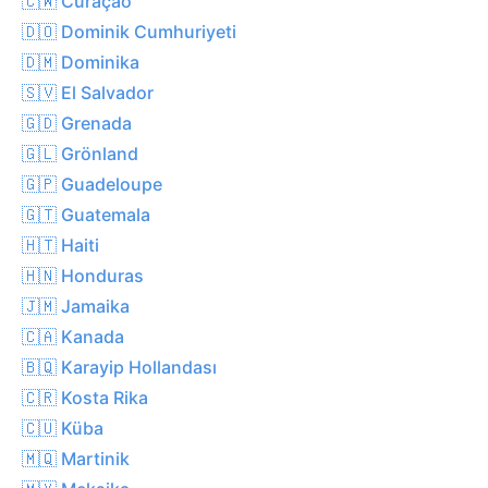
🇨🇼 Curaçao
🇩🇴 Dominik Cumhuriyeti
🇩🇲 Dominika
🇸🇻 El Salvador
🇬🇩 Grenada
🇬🇱 Grönland
🇬🇵 Guadeloupe
🇬🇹 Guatemala
🇭🇹 Haiti
🇭🇳 Honduras
🇯🇲 Jamaika
🇨🇦 Kanada
🇧🇶 Karayip Hollandası
🇨🇷 Kosta Rika
🇨🇺 Küba
🇲🇶 Martinik