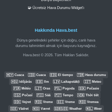
🧩 Ücretsiz Hava Durumu Widget'ı
Hakkında Hava.best
Dünya genelindeki şehirler için doğru, canlı hava
durumu tahminleri almak için başvuru kaynağınız.
Hava.best © 2026. Tüm Hakları Saklıdır.
🇲🇾
🇮🇩
🇪🇸
🇹🇷
Cuaca
Cuaca
El tiempo
Hava durumu
🇭🇺
🇪🇪
🇱🇻
🇮🇹
Időjárás
Ilm
Laikapstākļi
Meteo
🇫🇷
🇱🇹
🇵🇱
🇸🇰
Météo
Oras
Pogoda
Počasie
🇨🇿
🇫🇮
🇵🇹
🇻🇳
Počasí
Sää
Tempo
Thời tiết
🇩🇰
🇷🇸
🇸🇮
🇷🇴
Vejret
Vreme
Vreme
Vremea
🇸🇪
🇳🇴
🇬🇧🇺🇸
🇳🇱
Vädret
Været
Weather
Weer