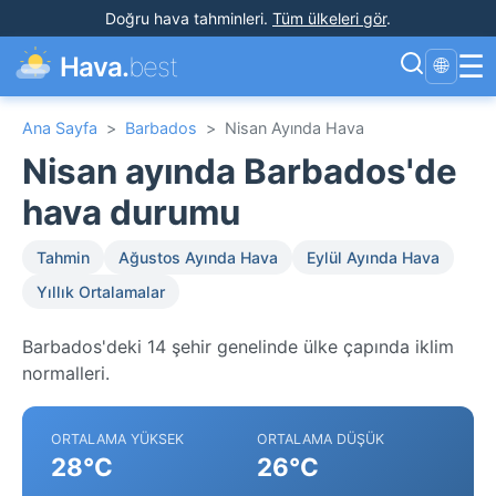
Doğru hava tahminleri
.
Tüm ülkeleri gör
.
☰
Hava.
best
🌐
Ana Sayfa
>
Barbados
>
Nisan Ayında Hava
Nisan ayında Barbados'de
hava durumu
Tahmin
Ağustos Ayında Hava
Eylül Ayında Hava
Yıllık Ortalamalar
Barbados'deki 14 şehir genelinde ülke çapında iklim
normalleri.
ORTALAMA YÜKSEK
ORTALAMA DÜŞÜK
28°C
26°C