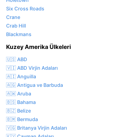
Holetown
Six Cross Roads
Crane
Crab Hill
Blackmans
Kuzey Amerika Ülkeleri
🇺🇸 ABD
🇻🇮 ABD Virjin Adaları
🇦🇮 Anguilla
🇦🇬 Antigua ve Barbuda
🇦🇼 Aruba
🇧🇸 Bahama
🇧🇿 Belize
🇧🇲 Bermuda
🇻🇬 Britanya Virjin Adaları
🇰🇾 Cayman Adaları