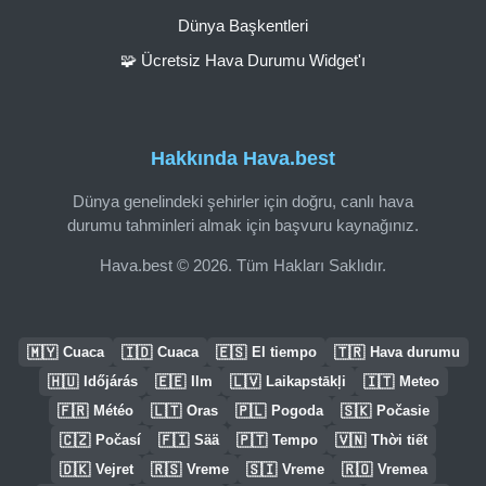
Dünya Başkentleri
🧩 Ücretsiz Hava Durumu Widget'ı
Hakkında Hava.best
Dünya genelindeki şehirler için doğru, canlı hava
durumu tahminleri almak için başvuru kaynağınız.
Hava.best © 2026. Tüm Hakları Saklıdır.
🇲🇾
🇮🇩
🇪🇸
🇹🇷
Cuaca
Cuaca
El tiempo
Hava durumu
🇭🇺
🇪🇪
🇱🇻
🇮🇹
Időjárás
Ilm
Laikapstākļi
Meteo
🇫🇷
🇱🇹
🇵🇱
🇸🇰
Météo
Oras
Pogoda
Počasie
🇨🇿
🇫🇮
🇵🇹
🇻🇳
Počasí
Sää
Tempo
Thời tiết
🇩🇰
🇷🇸
🇸🇮
🇷🇴
Vejret
Vreme
Vreme
Vremea