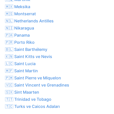
🇲🇽 Meksika
🇲🇸 Montserrat
🇳🇱 Netherlands Antilles
🇳🇮 Nikaragua
🇵🇦 Panama
🇵🇷 Porto Riko
🇧🇱 Saint Barthélemy
🇰🇳 Saint Kitts ve Nevis
🇱🇨 Saint Lucia
🇲🇫 Saint Martin
🇵🇲 Saint Pierre ve Miquelon
🇻🇨 Saint Vincent ve Grenadines
🇸🇽 Sint Maarten
🇹🇹 Trinidad ve Tobago
🇹🇨 Turks ve Caicos Adaları