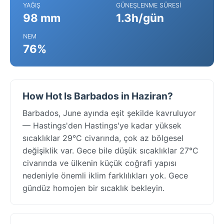
YAĞIŞ
GÜNEŞLENME SÜRESI
98 mm
1.3h/gün
NEM
76%
How Hot Is Barbados in Haziran?
Barbados, June ayında eşit şekilde kavruluyor
— Hastings'den Hastings'ye kadar yüksek
sıcaklıklar 29°C civarında, çok az bölgesel
değişiklik var. Gece bile düşük sıcaklıklar 27°C
civarında ve ülkenin küçük coğrafi yapısı
nedeniyle önemli iklim farklılıkları yok. Gece
gündüz homojen bir sıcaklık bekleyin.