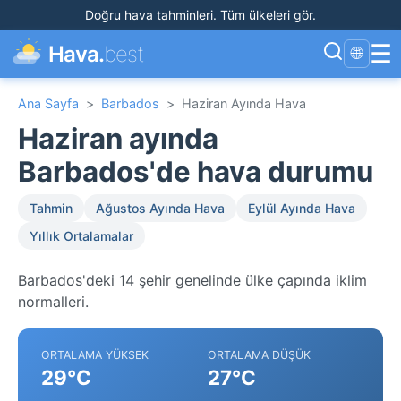
Doğru hava tahminleri
.
Tüm ülkeleri gör
.
☰
Hava.
best
🌐
Ana Sayfa
>
Barbados
>
Haziran Ayında Hava
Haziran ayında
Barbados'de hava durumu
Tahmin
Ağustos Ayında Hava
Eylül Ayında Hava
Yıllık Ortalamalar
Barbados'deki 14 şehir genelinde ülke çapında iklim
normalleri.
ORTALAMA YÜKSEK
ORTALAMA DÜŞÜK
29°C
27°C