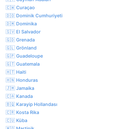
🇨🇼 Curaçao
🇩🇴 Dominik Cumhuriyeti
🇩🇲 Dominika
🇸🇻 El Salvador
🇬🇩 Grenada
🇬🇱 Grönland
🇬🇵 Guadeloupe
🇬🇹 Guatemala
🇭🇹 Haiti
🇭🇳 Honduras
🇯🇲 Jamaika
🇨🇦 Kanada
🇧🇶 Karayip Hollandası
🇨🇷 Kosta Rika
🇨🇺 Küba
🇲🇶 Martinik