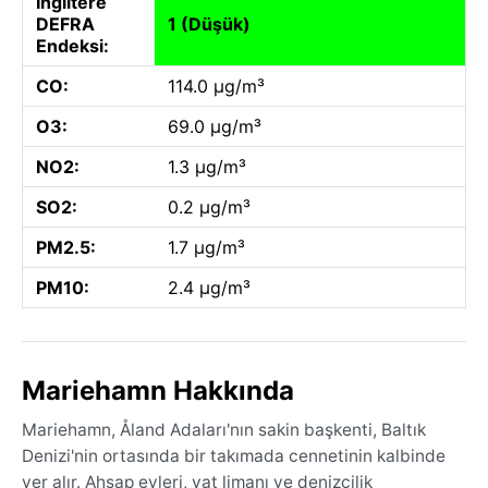
İngiltere
DEFRA
1 (Düşük)
Endeksi:
CO:
114.0 µg/m³
O3:
69.0 µg/m³
NO2:
1.3 µg/m³
SO2:
0.2 µg/m³
PM2.5:
1.7 µg/m³
PM10:
2.4 µg/m³
Mariehamn Hakkında
Mariehamn, Åland Adaları'nın sakin başkenti, Baltık
Denizi'nin ortasında bir takımada cennetinin kalbinde
yer alır. Ahşap evleri, yat limanı ve denizcilik