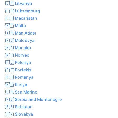
🇱🇹 Litvanya
🇱🇺 Lüksemburg
🇭🇺 Macaristan
🇲🇹 Malta
🇮🇲 Man Adası
🇲🇩 Moldovya
🇲🇨 Monako
🇳🇴 Norveç
🇵🇱 Polonya
🇵🇹 Portekiz
🇷🇴 Romanya
🇷🇺 Rusya
🇸🇲 San Marino
🇷🇸 Serbia and Montenegro
🇷🇸 Sırbistan
🇸🇰 Slovakya