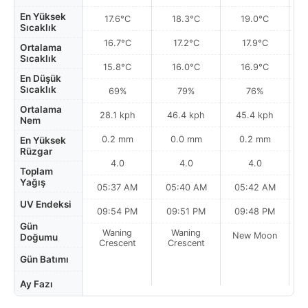
En Yüksek
17.6°C
18.3°C
19.0°C
Sıcaklık
16.7°C
17.2°C
17.9°C
Ortalama
Sıcaklık
15.8°C
16.0°C
16.9°C
En Düşük
Sıcaklık
69%
79%
76%
Ortalama
28.1 kph
46.4 kph
45.4 kph
Nem
0.2 mm
0.0 mm
0.2 mm
En Yüksek
Rüzgar
4.0
4.0
4.0
Toplam
Yağış
05:37 AM
05:40 AM
05:42 AM
0
UV Endeksi
09:54 PM
09:51 PM
09:48 PM
Gün
Waning
Waning
New Moon
N
Doğumu
Crescent
Crescent
Gün Batımı
Ay Fazı