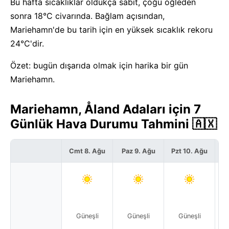
Bu hafta sıcaklıklar oldukça sabit, çoğu öğleden
sonra 18°C civarında. Bağlam açısından,
Mariehamn'de bu tarih için en yüksek sıcaklık rekoru
24°C'dir.
Özet: bugün dışarıda olmak için harika bir gün
Mariehamn.
Mariehamn, Åland Adaları için 7
Günlük Hava Durumu Tahmini 🇦🇽
Cmt 8. Ağu
Paz 9. Ağu
Pzt 10. Ağu
S
Güneşli
Güneşli
Güneşli