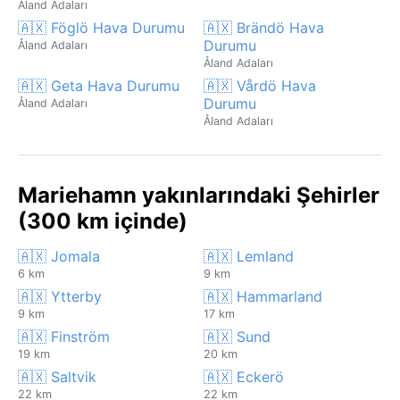
Åland Adaları
🇦🇽 Föglö Hava Durumu
🇦🇽 Brändö Hava
Durumu
Åland Adaları
Åland Adaları
🇦🇽 Geta Hava Durumu
🇦🇽 Vårdö Hava
Durumu
Åland Adaları
Åland Adaları
Mariehamn yakınlarındaki Şehirler
(300 km içinde)
🇦🇽 Jomala
🇦🇽 Lemland
6 km
9 km
🇦🇽 Ytterby
🇦🇽 Hammarland
9 km
17 km
🇦🇽 Finström
🇦🇽 Sund
19 km
20 km
🇦🇽 Saltvik
🇦🇽 Eckerö
22 km
22 km