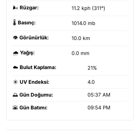
🌬️
Rüzgar:
11.2 kph (311°)
🌡️
Basınç:
1014.0 mb
👁️
Görünürlük:
10.0 km
🌧️
Yağış:
0.0 mm
☁️
Bulut Kaplama:
21%
☀️
UV Endeksi:
4.0
🌅
Gün Doğumu:
05:37 AM
🌇
Gün Batımı:
09:54 PM