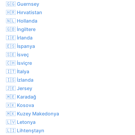
🇬🇬 Guernsey
🇭🇷 Hırvatistan
🇳🇱 Hollanda
🇬🇧 İngiltere
🇮🇪 İrlanda
🇪🇸 İspanya
🇸🇪 İsveç
🇨🇭 İsviçre
🇮🇹 İtalya
🇮🇸 İzlanda
🇯🇪 Jersey
🇲🇪 Karadağ
🇽🇰 Kosova
🇲🇰 Kuzey Makedonya
🇱🇻 Letonya
🇱🇮 Lihtenştayn