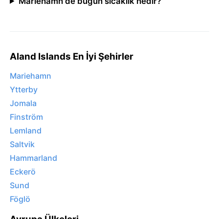
Mariehamn'de bugün sıcaklık nedir?
Aland Islands En İyi Şehirler
Mariehamn
Ytterby
Jomala
Finström
Lemland
Saltvik
Hammarland
Eckerö
Sund
Föglö