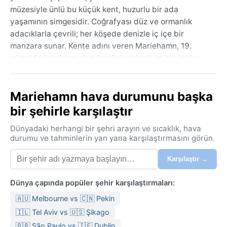
müzesiyle ünlü bu küçük kent, huzurlu bir ada
yaşamının simgesidir. Coğrafyası düz ve ormanlık
adacıklarla çevrili; her köşede denizle iç içe bir
manzara sunar. Kente adını veren Mariehamn, 19.
yüzyılda kurulmuş olup bugün yaklaşık on bin kişiye
ev sahipliği yapar. Ziyaretçiler genellikle Pommern
yelkenlisini, Önningeby müzesini ve çevredeki kayalık
Mariehamn hava durumunu başka
sahilleri keşfeder.
bir şehirle karşılaştır
İklimi Köppen sınıflandırmasına göre Dfb, yani ılık
yazlar yaşanan nemli karasal iklimdir. Yazlar kısa ve
Dünyadaki herhangi bir şehri arayın ve sıcaklık, hava
serin geçer; temmuz ayı ortalamaları 15-20°C
durumu ve tahminlerin yan yana karşılaştırmasını görün.
civarındadır. Kışlar ise soğuk ve karlıdır; ocak ayında
Karşılaştır →
sıcaklık -5°C’ye kadar düşer, deniz etkisiyle ara sıra
çözülmeler yaşanır. Yağış yıl boyunca dağılım
Dünya çapında popüler şehir karşılaştırmaları:
gösterse de sonbahar ayları daha yağışlıdır. Nem orta
düzeydedir, yazın bunaltıcı değildir. Seyahat için
🇦🇺 Melbourne vs 🇨🇳 Pekin
yazın hafif bir ceket, kışın ise kalın bir mont, su
🇮🇱 Tel Aviv vs 🇺🇸 Şikago
geçirmez botlar ve eldiven şarttır. Karlı günlerde
🇧🇷 São Paulo vs 🇮🇪 Dublin