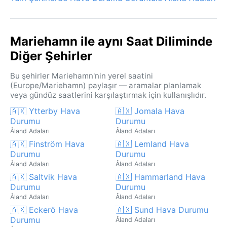
Mariehamn ile aynı Saat Diliminde
Diğer Şehirler
Bu şehirler Mariehamn'nin yerel saatini
(Europe/Mariehamn) paylaşır — aramalar planlamak
veya gündüz saatlerini karşılaştırmak için kullanışlıdır.
🇦🇽 Ytterby Hava
🇦🇽 Jomala Hava
Durumu
Durumu
Åland Adaları
Åland Adaları
🇦🇽 Finström Hava
🇦🇽 Lemland Hava
Durumu
Durumu
Åland Adaları
Åland Adaları
🇦🇽 Saltvik Hava
🇦🇽 Hammarland Hava
Durumu
Durumu
Åland Adaları
Åland Adaları
🇦🇽 Eckerö Hava
🇦🇽 Sund Hava Durumu
Durumu
Åland Adaları