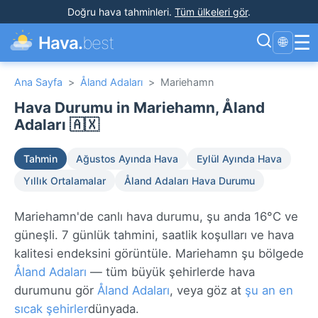
Doğru hava tahminleri
.
Tüm ülkeleri gör
.
☰
Hava.
best
🌐
Ana Sayfa
>
Åland Adaları
>
Mariehamn
Hava Durumu in Mariehamn, Åland
Adaları 🇦🇽
Tahmin
Ağustos Ayında Hava
Eylül Ayında Hava
Yıllık Ortalamalar
Åland Adaları Hava Durumu
Mariehamn'de canlı hava durumu, şu anda 16°C ve
güneşli. 7 günlük tahmini, saatlik koşulları ve hava
kalitesi endeksini görüntüle. Mariehamn şu bölgede
Åland Adaları
— tüm büyük şehirlerde hava
durumunu gör
Åland Adaları
, veya göz at
şu an en
sıcak şehirler
dünyada.