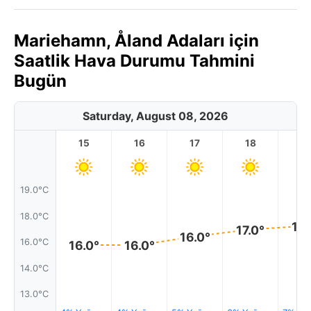
Mariehamn, Åland Adaları için
Saatlik Hava Durumu Tahmini
Bugün
Saturday, August 08, 2026
15
16
17
18
1
19.0°C
18.0°C
17.
17.0°
16.0°
16.0°C
16.0°
16.0°
14.0°C
13.0°C