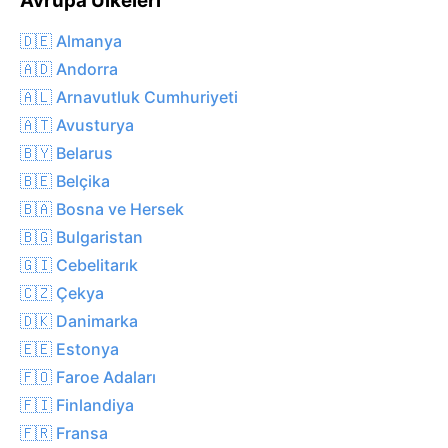
Avrupa Ülkeleri
🇩🇪 Almanya
🇦🇩 Andorra
🇦🇱 Arnavutluk Cumhuriyeti
🇦🇹 Avusturya
🇧🇾 Belarus
🇧🇪 Belçika
🇧🇦 Bosna ve Hersek
🇧🇬 Bulgaristan
🇬🇮 Cebelitarık
🇨🇿 Çekya
🇩🇰 Danimarka
🇪🇪 Estonya
🇫🇴 Faroe Adaları
🇫🇮 Finlandiya
🇫🇷 Fransa