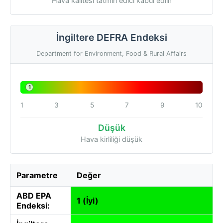
Hava kalitesi tatmin edici kabul edilir
İngiltere DEFRA Endeksi
Department for Environment, Food & Rural Affairs
1
1
3
5
7
9
10
Düşük
Hava kirliliği düşük
Parametre
Değer
ABD EPA
1 (İyi)
Endeksi: