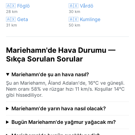
🇦🇽 Föglö
🇦🇽 Vårdö
28 km
30 km
🇦🇽 Geta
🇦🇽 Kumlinge
31 km
50 km
Mariehamn'de Hava Durumu —
Sıkça Sorulan Sorular
Mariehamn'de şu an hava nasıl?
Şu an Mariehamn, Åland Adaları'de, 16°C ve güneşli.
Nem oranı 58% ve rüzgar hızı 11 km/s. Koşullar 14°C
gibi hissediliyor.
Mariehamn'de yarın hava nasıl olacak?
Bugün Mariehamn'de yağmur yağacak mı?