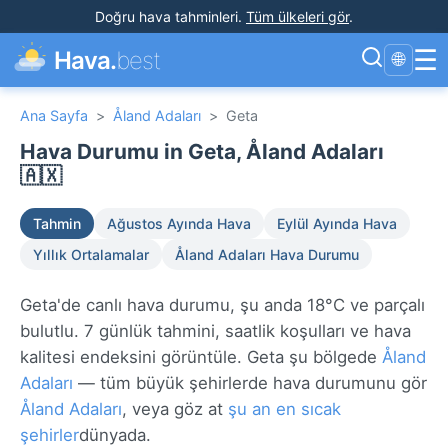
Doğru hava tahminleri
.
Tüm ülkeleri gör
.
☰
Hava.
best
🌐
Ana Sayfa
>
Åland Adaları
>
Geta
Hava Durumu in Geta, Åland Adaları
🇦🇽
Tahmin
Ağustos Ayında Hava
Eylül Ayında Hava
Yıllık Ortalamalar
Åland Adaları Hava Durumu
Geta'de canlı hava durumu, şu anda 18°C ve parçalı
bulutlu. 7 günlük tahmini, saatlik koşulları ve hava
kalitesi endeksini görüntüle. Geta şu bölgede
Åland
Adaları
— tüm büyük şehirlerde hava durumunu gör
Åland Adaları
, veya göz at
şu an en sıcak
şehirler
dünyada.