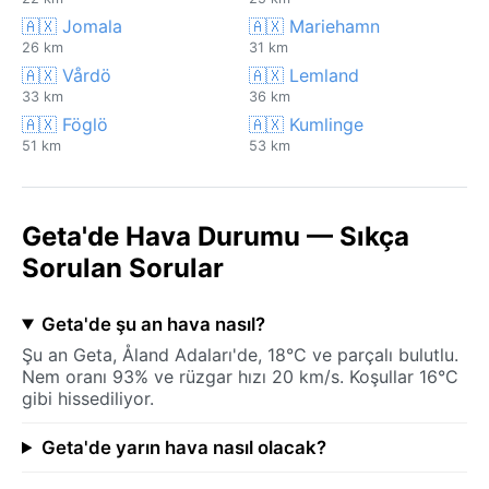
🇦🇽 Jomala
🇦🇽 Mariehamn
26 km
31 km
🇦🇽 Vårdö
🇦🇽 Lemland
33 km
36 km
🇦🇽 Föglö
🇦🇽 Kumlinge
51 km
53 km
Geta'de Hava Durumu — Sıkça
Sorulan Sorular
Geta'de şu an hava nasıl?
Şu an Geta, Åland Adaları'de, 18°C ve parçalı bulutlu.
Nem oranı 93% ve rüzgar hızı 20 km/s. Koşullar 16°C
gibi hissediliyor.
Geta'de yarın hava nasıl olacak?