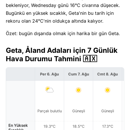
bekleniyor, Wednesday günü 16°C civarına düşecek.
Bugünkü en yüksek sıcaklık, Geta'nin bu tarih için
rekoru olan 24°C'nin oldukça altında kalıyor.
Özet: bugün dışarıda olmak için harika bir gün Geta.
Geta, Åland Adaları için 7 Günlük
Hava Durumu Tahmini 🇦🇽
Per 6. Ağu
Cum 7. Ağu
Cmt 8. Ağu
P
Parçalı bulutlu
Güneşli
Güneşli
Par
En Yüksek
19.3°C
18.5°C
17.3°C