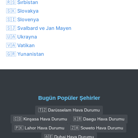
🇷🇸 Sırbistan
🇸🇰 Slovakya
🇸🇮 Slovenya
🇸🇯 Svalbard ve Jan Mayen
🇺🇦 Ukrayna
🇻🇦 Vatikan
🇬🇷 Yunanistan
Bugün Popüler Şehirler
🇹🇿 Darüsselam Hava Durumu
🇨🇩 Kinşasa Hava Durumu
🇰🇷 Daegu Hava Durumu
🇵🇰 Lahor Hava Durumu
🇿🇦 Soweto Hava Durumu
🇦🇪 Dubai Hava Durumu