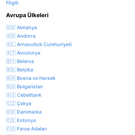
Föglö
Avrupa Ülkeleri
🇩🇪 Almanya
🇦🇩 Andorra
🇦🇱 Arnavutluk Cumhuriyeti
🇦🇹 Avusturya
🇧🇾 Belarus
🇧🇪 Belçika
🇧🇦 Bosna ve Hersek
🇧🇬 Bulgaristan
🇬🇮 Cebelitarık
🇨🇿 Çekya
🇩🇰 Danimarka
🇪🇪 Estonya
🇫🇴 Faroe Adaları