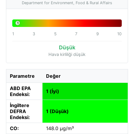
Department for Environment, Food & Rural Affairs
1
1
3
5
7
9
10
Düşük
Hava kirliliği düşük
Parametre
Değer
ABD EPA
1 (İyi)
Endeksi:
İngiltere
DEFRA
1 (Düşük)
Endeksi:
CO:
148.0 µg/m³