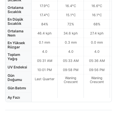
Sıcaklık
17.9°C
16.4°C
16.6°C
Ortalama
Sıcaklık
17.4°C
15.1°C
16.1°C
En Düşük
Sıcaklık
84%
72%
68%
Ortalama
46.4 kph
34.6 kph
27.4 kph
Nem
0.1 mm
0.3 mm
0.0 mm
En Yüksek
Rüzgar
4.0
4.0
4.0
Toplam
Yağış
05:31 AM
05:33 AM
05:36 AM
0
UV Endeksi
10:01 PM
09:58 PM
09:56 PM
Gün
Waning
Waning
Last Quarter
Doğumu
Crescent
Crescent
Gün Batımı
Ay Fazı