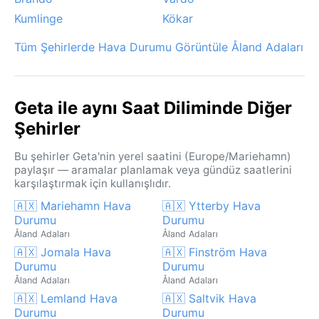
Kumlinge
Kökar
Tüm Şehirlerde Hava Durumu Görüntüle Åland Adaları
Geta ile aynı Saat Diliminde Diğer
Şehirler
Bu şehirler Geta'nin yerel saatini (Europe/Mariehamn)
paylaşır — aramalar planlamak veya gündüz saatlerini
karşılaştırmak için kullanışlıdır.
🇦🇽 Mariehamn Hava
🇦🇽 Ytterby Hava
Durumu
Durumu
Åland Adaları
Åland Adaları
🇦🇽 Jomala Hava
🇦🇽 Finström Hava
Durumu
Durumu
Åland Adaları
Åland Adaları
🇦🇽 Lemland Hava
🇦🇽 Saltvik Hava
Durumu
Durumu