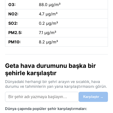
O3:
88.0 µg/m³
NO2:
4.7 µg/m³
SO2:
0.2 µg/m³
PM2.5:
7.1 µg/m³
PM10:
8.2 µg/m³
Geta hava durumunu başka bir
şehirle karşılaştır
Dünyadaki herhangi bir şehri arayın ve sıcaklık, hava
durumu ve tahminlerin yan yana karşılaştırmasını görün.
Karşılaştır →
Dünya çapında popüler şehir karşılaştırmaları: