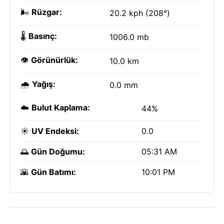
🌬️
Rüzgar:
20.2 kph (208°)
🌡️
Basınç:
1006.0 mb
👁️
Görünürlük:
10.0 km
🌧️
Yağış:
0.0 mm
☁️
Bulut Kaplama:
44%
☀️
UV Endeksi:
0.0
🌅
Gün Doğumu:
05:31 AM
🌇
Gün Batımı:
10:01 PM