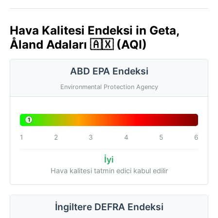
Hava Kalitesi Endeksi in Geta,
Åland Adaları 🇦🇽 (AQI)
ABD EPA Endeksi
Environmental Protection Agency
1
1
2
3
4
5
6
İyi
Hava kalitesi tatmin edici kabul edilir
İngiltere DEFRA Endeksi