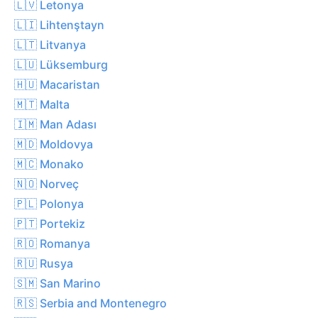
🇱🇻 Letonya
🇱🇮 Lihtenştayn
🇱🇹 Litvanya
🇱🇺 Lüksemburg
🇭🇺 Macaristan
🇲🇹 Malta
🇮🇲 Man Adası
🇲🇩 Moldovya
🇲🇨 Monako
🇳🇴 Norveç
🇵🇱 Polonya
🇵🇹 Portekiz
🇷🇴 Romanya
🇷🇺 Rusya
🇸🇲 San Marino
🇷🇸 Serbia and Montenegro