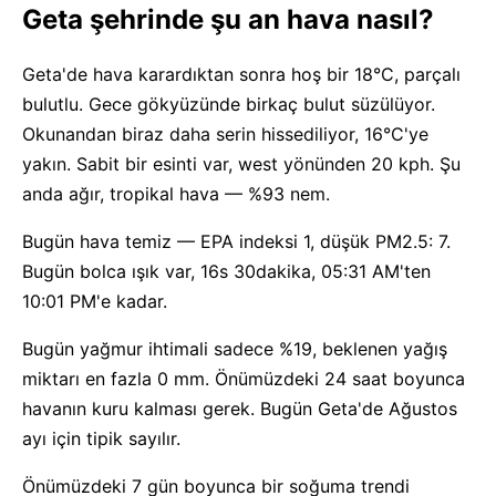
Geta şehrinde şu an hava nasıl?
Geta'de hava karardıktan sonra hoş bir 18°C, parçalı
bulutlu. Gece gökyüzünde birkaç bulut süzülüyor.
Okunandan biraz daha serin hissediliyor, 16°C'ye
yakın. Sabit bir esinti var, west yönünden 20 kph. Şu
anda ağır, tropikal hava — %93 nem.
Bugün hava temiz — EPA indeksi 1, düşük PM2.5: 7.
Bugün bolca ışık var, 16s 30dakika, 05:31 AM'ten
10:01 PM'e kadar.
Bugün yağmur ihtimali sadece %19, beklenen yağış
miktarı en fazla 0 mm. Önümüzdeki 24 saat boyunca
havanın kuru kalması gerek. Bugün Geta'de Ağustos
ayı için tipik sayılır.
Önümüzdeki 7 gün boyunca bir soğuma trendi