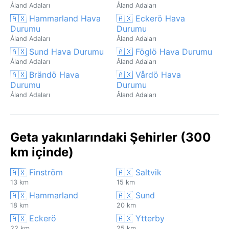
Åland Adaları
Åland Adaları
🇦🇽 Hammarland Hava
🇦🇽 Eckerö Hava
Durumu
Durumu
Åland Adaları
Åland Adaları
🇦🇽 Sund Hava Durumu
🇦🇽 Föglö Hava Durumu
Åland Adaları
Åland Adaları
🇦🇽 Brändö Hava
🇦🇽 Vårdö Hava
Durumu
Durumu
Åland Adaları
Åland Adaları
Geta yakınlarındaki Şehirler (300
km içinde)
🇦🇽 Finström
🇦🇽 Saltvik
13 km
15 km
🇦🇽 Hammarland
🇦🇽 Sund
18 km
20 km
🇦🇽 Eckerö
🇦🇽 Ytterby
22 km
25 km