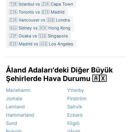
🇹🇷 İstanbul vs 🇿🇦 Cape Town
🇨🇦 Toronto vs 🇪🇸 Madrid
🇨🇦 Vancouver vs 🇬🇧 Londra
🇦🇺 Sidney vs 🇭🇰 Hong Kong
🇯🇵 Osaka vs 🇸🇬 Singapore
🇪🇸 Madrid vs 🇺🇸 Los Angeles
Åland Adaları'deki Diğer Büyük
Şehirlerde Hava Durumu 🇦🇽
Mariehamn
Ytterby
Jomala
Finström
Lemland
Saltvik
Hammarland
Eckerö
Sund
Föglö
Brändö
Vårdö