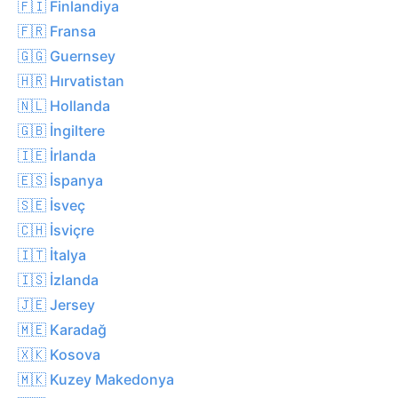
🇫🇮 Finlandiya
🇫🇷 Fransa
🇬🇬 Guernsey
🇭🇷 Hırvatistan
🇳🇱 Hollanda
🇬🇧 İngiltere
🇮🇪 İrlanda
🇪🇸 İspanya
🇸🇪 İsveç
🇨🇭 İsviçre
🇮🇹 İtalya
🇮🇸 İzlanda
🇯🇪 Jersey
🇲🇪 Karadağ
🇽🇰 Kosova
🇲🇰 Kuzey Makedonya