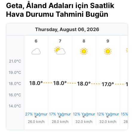
Geta, Åland Adaları için Saatlik
Hava Durumu Tahmini Bugün
Thursday, August 06, 2026
6
7
8
9
1
21.0°C
19.0°C
18.0°
18.0°
18.0°
17.0°
17.
18.0°C
16.0°C
14.0°C
27% Yağmur
17% Yağmur
12% Yağmur
12% Yağmur
15% Ya
↑
↑
↑
↑
26.0 km/h
28.0 km/h
32.0 km/h
32.0 km/h
28.0 