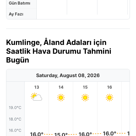
Gün Batımı
Ay Fazı
Kumlinge, Åland Adaları için
Saatlik Hava Durumu Tahmini
Bugün
Saturday, August 08, 2026
13
14
15
16
17
19.0°C
18.0°C
16.0°C
16.0°
16.
16.0°
16.0°
15.0°