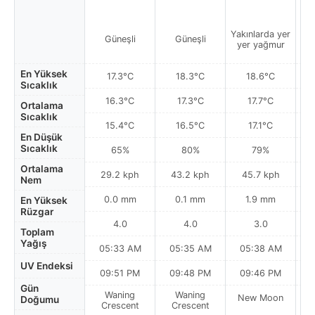
Yakınlarda yer
Yak
Güneşli
Güneşli
yer yağmur
y
En Yüksek
17.3°C
18.3°C
18.6°C
Sıcaklık
16.3°C
17.3°C
17.7°C
Ortalama
Sıcaklık
15.4°C
16.5°C
17.1°C
En Düşük
Sıcaklık
65%
80%
79%
Ortalama
29.2 kph
43.2 kph
45.7 kph
Nem
0.0 mm
0.1 mm
1.9 mm
En Yüksek
Rüzgar
4.0
4.0
3.0
Toplam
Yağış
05:33 AM
05:35 AM
05:38 AM
0
UV Endeksi
09:51 PM
09:48 PM
09:46 PM
Gün
Waning
Waning
New Moon
N
Doğumu
Crescent
Crescent