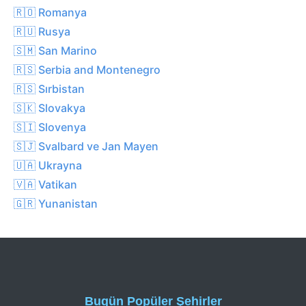
🇷🇴 Romanya
🇷🇺 Rusya
🇸🇲 San Marino
🇷🇸 Serbia and Montenegro
🇷🇸 Sırbistan
🇸🇰 Slovakya
🇸🇮 Slovenya
🇸🇯 Svalbard ve Jan Mayen
🇺🇦 Ukrayna
🇻🇦 Vatikan
🇬🇷 Yunanistan
Bugün Popüler Şehirler