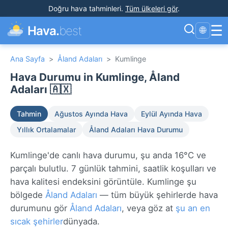
Doğru hava tahminleri
.
Tüm ülkeleri gör
.
☰
Hava.
best
🌐
Ana Sayfa
>
Åland Adaları
>
Kumlinge
Hava Durumu in Kumlinge, Åland
Adaları 🇦🇽
Tahmin
Ağustos Ayında Hava
Eylül Ayında Hava
Yıllık Ortalamalar
Åland Adaları Hava Durumu
Kumlinge'de canlı hava durumu, şu anda 16°C ve
parçalı bulutlu. 7 günlük tahmini, saatlik koşulları ve
hava kalitesi endeksini görüntüle. Kumlinge şu
bölgede
Åland Adaları
— tüm büyük şehirlerde hava
durumunu gör
Åland Adaları
, veya göz at
şu an en
sıcak şehirler
dünyada.