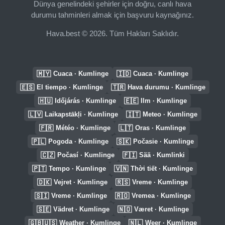
Dünya genelindeki şehirler için doğru, canlı hava
durumu tahminleri almak için başvuru kaynağınız.
Hava.best © 2026. Tüm Hakları Saklıdır.
🇲🇾
🇮🇩
Cuaca · Kumlinge
Cuaca · Kumlinge
🇪🇸
🇹🇷
El tiempo · Kumlinge
Hava durumu · Kumlinge
🇭🇺
🇪🇪
Időjárás · Kumlinge
Ilm · Kumlinge
🇱🇻
🇮🇹
Laikapstākļi · Kumlinge
Meteo · Kumlinge
🇫🇷
🇱🇹
Météo · Kumlinge
Oras · Kumlinge
🇵🇱
🇸🇰
Pogoda · Kumlinge
Počasie · Kumlinge
🇨🇿
🇫🇮
Počasí · Kumlinge
Sää · Kumlinki
🇵🇹
🇻🇳
Tempo · Kumlinge
Thời tiết · Kumlinge
🇩🇰
🇷🇸
Vejret · Kumlinge
Vreme · Kumlinge
🇸🇮
🇷🇴
Vreme · Kumlinge
Vremea · Kumlinge
🇸🇪
🇳🇴
Vädret · Kumlinge
Været · Kumlinge
🇬🇧🇺🇸
🇳🇱
Weather · Kumlinge
Weer · Kumlinge