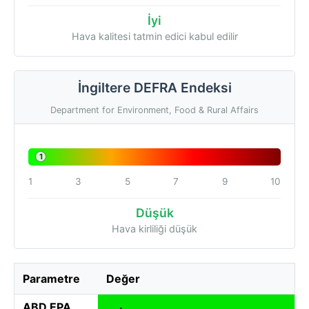
İyi
Hava kalitesi tatmin edici kabul edilir
İngiltere DEFRA Endeksi
Department for Environment, Food & Rural Affairs
1
1
3
5
7
9
10
Düşük
Hava kirliliği düşük
Parametre
Değer
ABD EPA