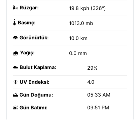
🌬️
Rüzgar:
19.8 kph (326°)
🌡️
Basınç:
1013.0 mb
👁️
Görünürlük:
10.0 km
🌧️
Yağış:
0.0 mm
☁️
Bulut Kaplama:
29%
☀️
UV Endeksi:
4.0
🌅
Gün Doğumu:
05:33 AM
🌇
Gün Batımı:
09:51 PM