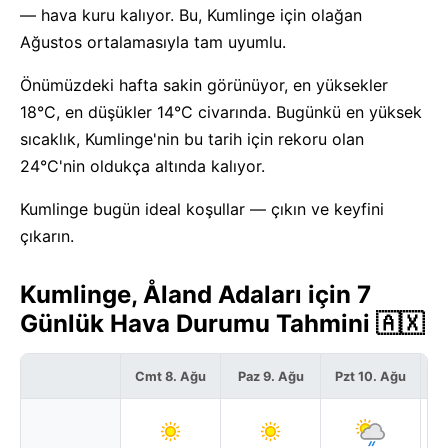
— hava kuru kalıyor. Bu, Kumlinge için olağan
Ağustos ortalamasıyla tam uyumlu.
Önümüzdeki hafta sakin görünüyor, en yüksekler
18°C, en düşükler 14°C civarında. Bugünkü en yüksek
sıcaklık, Kumlinge'nin bu tarih için rekoru olan
24°C'nin oldukça altında kalıyor.
Kumlinge bugün ideal koşullar — çıkın ve keyfini
çıkarın.
Kumlinge, Åland Adaları için 7
Günlük Hava Durumu Tahmini 🇦🇽
Cmt 8. Ağu
Paz 9. Ağu
Pzt 10. Ağu
S