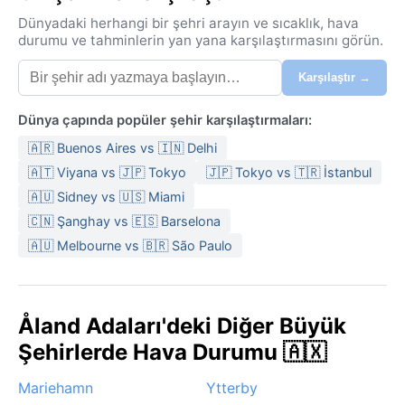
Dünyadaki herhangi bir şehri arayın ve sıcaklık, hava
durumu ve tahminlerin yan yana karşılaştırmasını görün.
Karşılaştır →
Dünya çapında popüler şehir karşılaştırmaları:
🇦🇷 Buenos Aires vs 🇮🇳 Delhi
🇦🇹 Viyana vs 🇯🇵 Tokyo
🇯🇵 Tokyo vs 🇹🇷 İstanbul
🇦🇺 Sidney vs 🇺🇸 Miami
🇨🇳 Şanghay vs 🇪🇸 Barselona
🇦🇺 Melbourne vs 🇧🇷 São Paulo
Åland Adaları'deki Diğer Büyük
Şehirlerde Hava Durumu 🇦🇽
Mariehamn
Ytterby