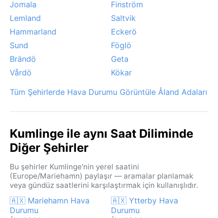
Jomala
Finström
Lemland
Saltvik
Hammarland
Eckerö
Sund
Föglö
Brändö
Geta
Vårdö
Kökar
Tüm Şehirlerde Hava Durumu Görüntüle Åland Adaları
Kumlinge ile aynı Saat Diliminde
Diğer Şehirler
Bu şehirler Kumlinge'nin yerel saatini
(Europe/Mariehamn) paylaşır — aramalar planlamak
veya gündüz saatlerini karşılaştırmak için kullanışlıdır.
🇦🇽 Mariehamn Hava
🇦🇽 Ytterby Hava
Durumu
Durumu