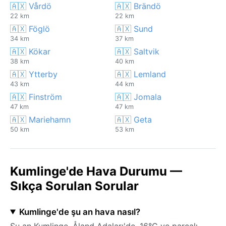
🇦🇽 Vårdö
🇦🇽 Brändö
22 km
22 km
🇦🇽 Föglö
🇦🇽 Sund
34 km
37 km
🇦🇽 Kökar
🇦🇽 Saltvik
38 km
40 km
🇦🇽 Ytterby
🇦🇽 Lemland
43 km
44 km
🇦🇽 Finström
🇦🇽 Jomala
47 km
47 km
🇦🇽 Mariehamn
🇦🇽 Geta
50 km
53 km
Kumlinge'de Hava Durumu —
Sıkça Sorulan Sorular
Kumlinge'de şu an hava nasıl?
Şu an Kumlinge, Åland Adaları'de, 16°C ve parçalı