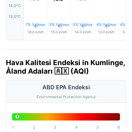
14.0°C
13.0°C
7% Yağmur
5% Yağmur
5% Yağmur
4% Yağmur
4% Ya
↑
↑
↑
↑
18.0 km/h
15.0 km/h
14.0 km/h
12.0 km/h
5.0 k
Hava Kalitesi Endeksi in Kumlinge,
Åland Adaları 🇦🇽 (AQI)
ABD EPA Endeksi
Environmental Protection Agency
1
1
2
3
4
5
6