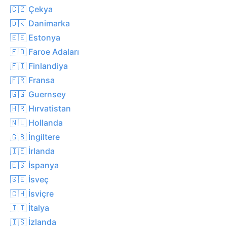
🇨🇿 Çekya
🇩🇰 Danimarka
🇪🇪 Estonya
🇫🇴 Faroe Adaları
🇫🇮 Finlandiya
🇫🇷 Fransa
🇬🇬 Guernsey
🇭🇷 Hırvatistan
🇳🇱 Hollanda
🇬🇧 İngiltere
🇮🇪 İrlanda
🇪🇸 İspanya
🇸🇪 İsveç
🇨🇭 İsviçre
🇮🇹 İtalya
🇮🇸 İzlanda