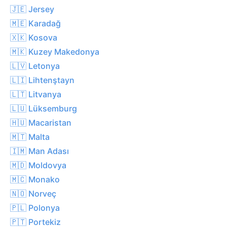
🇯🇪 Jersey
🇲🇪 Karadağ
🇽🇰 Kosova
🇲🇰 Kuzey Makedonya
🇱🇻 Letonya
🇱🇮 Lihtenştayn
🇱🇹 Litvanya
🇱🇺 Lüksemburg
🇭🇺 Macaristan
🇲🇹 Malta
🇮🇲 Man Adası
🇲🇩 Moldovya
🇲🇨 Monako
🇳🇴 Norveç
🇵🇱 Polonya
🇵🇹 Portekiz