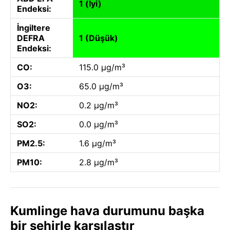
1 (İyi)
Endeksi:
İngiltere
DEFRA
1 (Düşük)
Endeksi:
CO:
115.0 µg/m³
O3:
65.0 µg/m³
NO2:
0.2 µg/m³
SO2:
0.0 µg/m³
PM2.5:
1.6 µg/m³
PM10:
2.8 µg/m³
Kumlinge hava durumunu başka
bir şehirle karşılaştır