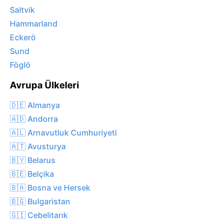
Saltvik
Hammarland
Eckerö
Sund
Föglö
Avrupa Ülkeleri
🇩🇪 Almanya
🇦🇩 Andorra
🇦🇱 Arnavutluk Cumhuriyeti
🇦🇹 Avusturya
🇧🇾 Belarus
🇧🇪 Belçika
🇧🇦 Bosna ve Hersek
🇧🇬 Bulgaristan
🇬🇮 Cebelitarık