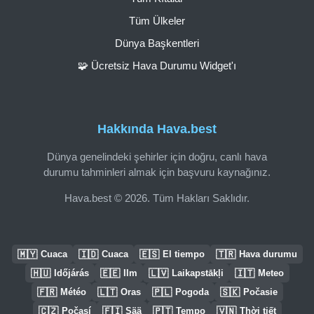
Tüm Ülkeler
Dünya Başkentleri
🧩 Ücretsiz Hava Durumu Widget'ı
Hakkında Hava.best
Dünya genelindeki şehirler için doğru, canlı hava
durumu tahminleri almak için başvuru kaynağınız.
Hava.best © 2026. Tüm Hakları Saklıdır.
🇲🇾
🇮🇩
🇪🇸
🇹🇷
Cuaca
Cuaca
El tiempo
Hava durumu
🇭🇺
🇪🇪
🇱🇻
🇮🇹
Időjárás
Ilm
Laikapstākļi
Meteo
🇫🇷
🇱🇹
🇵🇱
🇸🇰
Météo
Oras
Pogoda
Počasie
🇨🇿
🇫🇮
🇵🇹
🇻🇳
Počasí
Sää
Tempo
Thời tiết