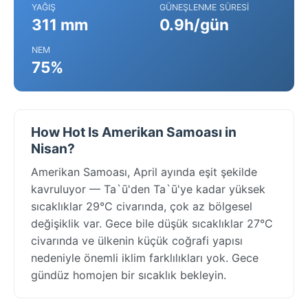
YAĞIŞ
GÜNEŞLENME SÜRESI
311 mm
0.9h/gün
NEM
75%
How Hot Is Amerikan Samoası in
Nisan?
Amerikan Samoası, April ayında eşit şekilde
kavruluyor — Ta`ū'den Ta`ū'ye kadar yüksek
sıcaklıklar 29°C civarında, çok az bölgesel
değişiklik var. Gece bile düşük sıcaklıklar 27°C
civarında ve ülkenin küçük coğrafi yapısı
nedeniyle önemli iklim farklılıkları yok. Gece
gündüz homojen bir sıcaklık bekleyin.