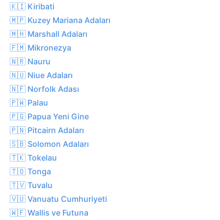
🇰🇮 Kiribati
🇲🇵 Kuzey Mariana Adaları
🇲🇭 Marshall Adaları
🇫🇲 Mikronezya
🇳🇷 Nauru
🇳🇺 Niue Adaları
🇳🇫 Norfolk Adası
🇵🇼 Palau
🇵🇬 Papua Yeni Gine
🇵🇳 Pitcairn Adaları
🇸🇧 Solomon Adaları
🇹🇰 Tokelau
🇹🇴 Tonga
🇹🇻 Tuvalu
🇻🇺 Vanuatu Cumhuriyeti
🇼🇫 Wallis ve Futuna