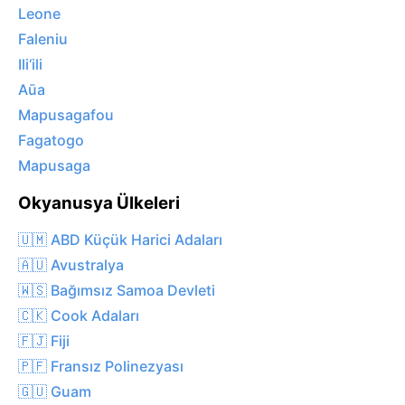
Leone
Faleniu
Ili‘ili
Aūa
Mapusagafou
Fagatogo
Mapusaga
Okyanusya Ülkeleri
🇺🇲 ABD Küçük Harici Adaları
🇦🇺 Avustralya
🇼🇸 Bağımsız Samoa Devleti
🇨🇰 Cook Adaları
🇫🇯 Fiji
🇵🇫 Fransız Polinezyası
🇬🇺 Guam