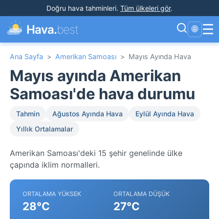
Doğru hava tahminleri
.
Tüm ülkeleri gör
.
☰
Hava.
best
🌐
Ana Sayfa
>
Amerikan Samoası
>
Mayıs Ayında Hava
Mayıs ayında Amerikan
Samoası'de hava durumu
Tahmin
Ağustos Ayında Hava
Eylül Ayında Hava
Yıllık Ortalamalar
Amerikan Samoası'deki 15 şehir genelinde ülke
çapında iklim normalleri.
ORTALAMA YÜKSEK
ORTALAMA DÜŞÜK
28°C
27°C