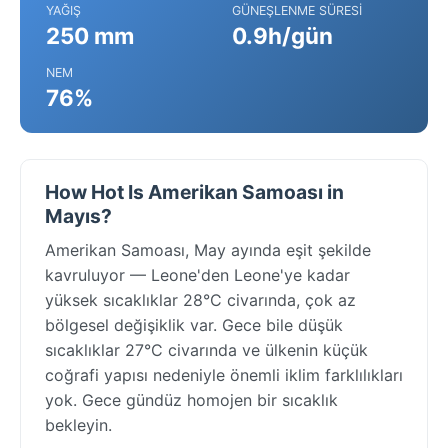
YAĞIŞ
GÜNEŞLENME SÜRESI
250 mm
0.9h/gün
NEM
76%
How Hot Is Amerikan Samoası in
Mayıs?
Amerikan Samoası, May ayında eşit şekilde
kavruluyor — Leone'den Leone'ye kadar
yüksek sıcaklıklar 28°C civarında, çok az
bölgesel değişiklik var. Gece bile düşük
sıcaklıklar 27°C civarında ve ülkenin küçük
coğrafi yapısı nedeniyle önemli iklim farklılıkları
yok. Gece gündüz homojen bir sıcaklık
bekleyin.