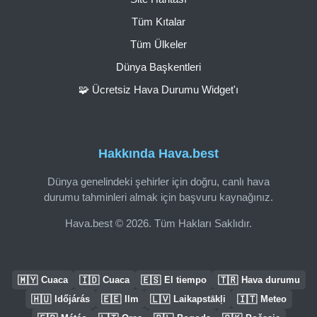
Tüm Kıtalar
Tüm Ülkeler
Dünya Başkentleri
🧩 Ücretsiz Hava Durumu Widget'ı
Hakkında Hava.best
Dünya genelindeki şehirler için doğru, canlı hava
durumu tahminleri almak için başvuru kaynağınız.
Hava.best © 2026. Tüm Hakları Saklıdır.
🇲🇾
🇮🇩
🇪🇸
🇹🇷
Cuaca
Cuaca
El tiempo
Hava durumu
🇭🇺
🇪🇪
🇱🇻
🇮🇹
Időjárás
Ilm
Laikapstākļi
Meteo