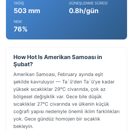
YAĞIŞ
GÜNEŞLENME SÜRESI
503 mm
0.8h/gün
NEM
76%
How Hot Is Amerikan Samoası in
Şubat?
Amerikan Samoası, February ayında eşit
şekilde kavruluyor — Ta`ū'den Ta`ū'ye kadar
yüksek sıcaklıklar 29°C civarında, çok az
bölgesel değişiklik var. Gece bile düşük
sıcaklıklar 27°C civarında ve ülkenin küçük
coğrafi yapısı nedeniyle önemli iklim farklılıkları
yok. Gece gündüz homojen bir sıcaklık
bekleyin.