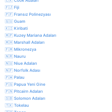
🇨🇰 Cook Adaları
🇫🇯 Fiji
🇵🇫 Fransız Polinezyası
🇬🇺 Guam
🇰🇮 Kiribati
🇲🇵 Kuzey Mariana Adaları
🇲🇭 Marshall Adaları
🇫🇲 Mikronezya
🇳🇷 Nauru
🇳🇺 Niue Adaları
🇳🇫 Norfolk Adası
🇵🇼 Palau
🇵🇬 Papua Yeni Gine
🇵🇳 Pitcairn Adaları
🇸🇧 Solomon Adaları
🇹🇰 Tokelau