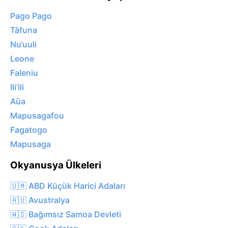
Pago Pago
Tāfuna
Nu‘uuli
Leone
Faleniu
Ili‘ili
Aūa
Mapusagafou
Fagatogo
Mapusaga
Okyanusya Ülkeleri
🇺🇲 ABD Küçük Harici Adaları
🇦🇺 Avustralya
🇼🇸 Bağımsız Samoa Devleti