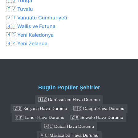
🇹🇴 Tonga
🇹🇻 Tuvalu
🇻🇺 Vanuatu Cumhuriyeti
🇼🇫 Wallis ve Futuna
🇳🇨 Yeni Kaledonya
🇳🇿 Yeni Zelanda
Bugün Popüler Şehirler
🇹🇿 Darüsselam Hava Durumu
🇨🇩 Kinşasa Hava Durumu
🇰🇷 Daegu Hava Durumu
🇵🇰 Lahor Hava Durumu
🇿🇦 Soweto Hava Durumu
🇦🇪 Dubai Hava Durumu
🇻🇪 Maracaibo Hava Durumu