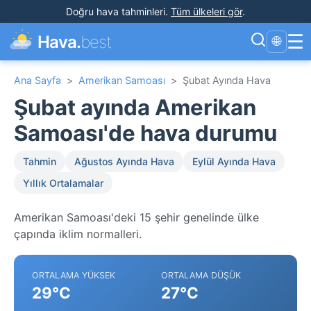
Doğru hava tahminleri
.
Tüm ülkeleri gör
.
☰
Hava.
best
🌐
Ana Sayfa
>
Amerikan Samoası
>
Şubat Ayında Hava
Şubat ayında Amerikan
Samoası'de hava durumu
Tahmin
Ağustos Ayında Hava
Eylül Ayında Hava
Yıllık Ortalamalar
Amerikan Samoası'deki 15 şehir genelinde ülke
çapında iklim normalleri.
ORTALAMA YÜKSEK
ORTALAMA DÜŞÜK
29°C
27°C