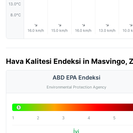
13.0°C
8.0°C
↑
↑
↑
↑
16.0 km/h
15.0 km/h
16.0 km/h
13.0 km/h
10.0 
Hava Kalitesi Endeksi in Masvingo, 
ABD EPA Endeksi
Environmental Protection Agency
1
1
2
3
4
5
İyi