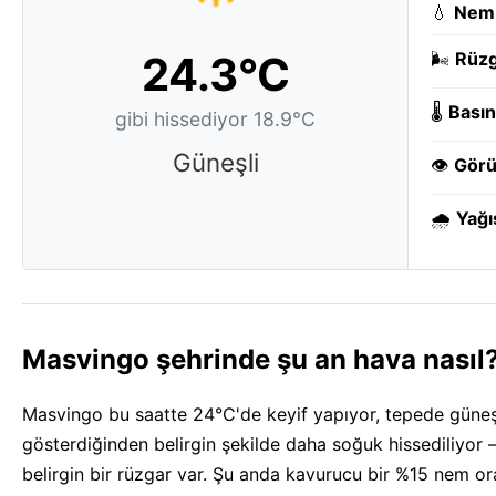
💧
Nem
24.3°C
🌬️
Rüzg
🌡️
Basın
gibi hissediyor 18.9°C
Güneşli
👁️
Görü
🌧️
Yağı
Masvingo şehrinde şu an hava nasıl
Masvingo bu saatte 24°C'de keyif yapıyor, tepede güneşli
gösterdiğinden belirgin şekilde daha soğuk hissediliyor 
belirgin bir rüzgar var. Şu anda kavurucu bir %15 nem ora