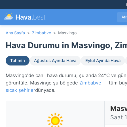
Hava.
best
Afr
Ana Sayfa
>
Zimbabve
>
Masvingo
Hava Durumu in Masvingo, Zi
Tahmin
Ağustos Ayında Hava
Eylül Ayında Hava
Masvingo'de canlı hava durumu, şu anda 24°C ve güneşli
görüntüle. Masvingo şu bölgede
Zimbabve
— tüm büyü
sıcak şehirler
dünyada.
Masv
Saat 