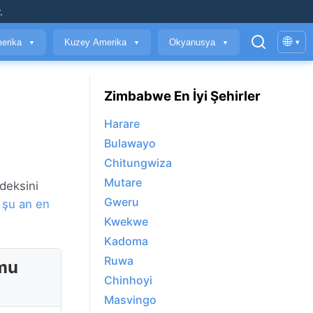
.
🌐
erika
Kuzey Amerika
Okyanusya
▾
▼
▼
▼
Zimbabwe En İyi Şehirler
Harare
Bulawayo
Chitungwiza
Mutare
deksini
Gweru
t
şu an en
Kwekwe
Kadoma
Ruwa
mu
Chinhoyi
Masvingo