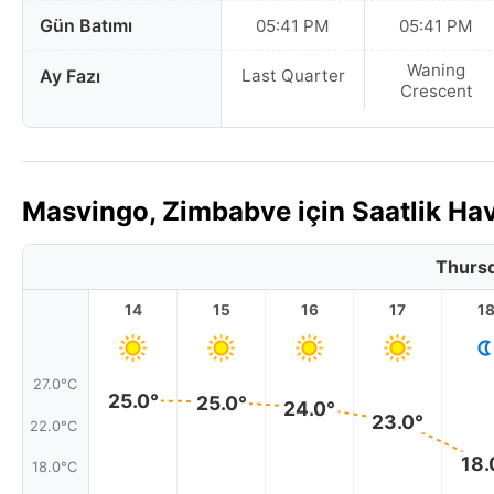
Gün Batımı
05:41 PM
05:41 PM
Waning
Ay Fazı
Last Quarter
Crescent
Masvingo, Zimbabve için Saatlik H
Thursd
14
15
16
17
1
27.0°C
25.0°
25.0°
24.0°
23.0°
22.0°C
18.
18.0°C