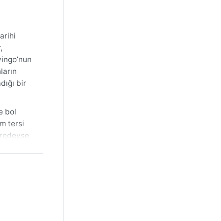
arihi
,
vingo’nun
ların
dığı bir
e bol
m tersi
neredeyse
; kışa ise
mezdir.
r, az nem
 görülmez.
vrulan toz,
ğa severler