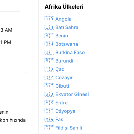
Afrika Ülkeleri
🇦🇴 Angola
🇪🇭 Batı Sahra
23 AM
🇧🇯 Benin
41 PM
🇧🇼 Botswana
🇧🇫 Burkina Faso
🇧🇮 Burundi
🇹🇩 Çad
🇩🇿 Cezayir
🇩🇯 Cibuti
🇬🇶 Ekvator Ginesi
🇪🇷 Eritre
🇪🇹 Etiyopya
enin
🇲🇦 Fas
 kph hızında
🇨🇮 Fildişi Sahili