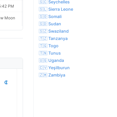
🇸🇨 Seychelles
5:42 PM
05:43 PM
🇸🇱 Sierra Leone
🇸🇴 Somali
ew Moon
New Moon
🇸🇩 Sudan
🇸🇿 Swaziland
🇹🇿 Tanzanya
🇹🇬 Togo
🇹🇳 Tunus
🇺🇬 Uganda
🇨🇻 Yeşilburun
1
2
3
4
5
🇿🇲 Zambiya