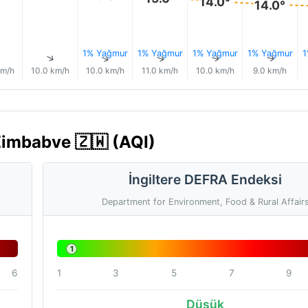
14.0°
14.0°
1% Yağmur
1% Yağmur
1% Yağmur
1% Yağmur
1
↑
↑
↑
↑
↑
↑
km/h
10.0 km/h
10.0 km/h
11.0 km/h
10.0 km/h
9.0 km/h
Zimbabve 🇿🇼 (AQI)
İngiltere DEFRA Endeksi
Department for Environment, Food & Rural Affair
1
6
1
3
5
7
9
Düşük