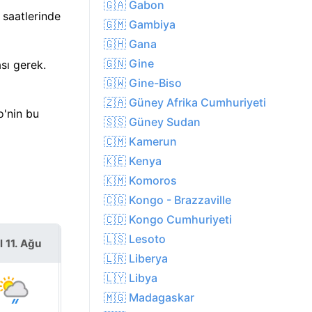
🇬🇦 Gabon
 saatlerinde
🇬🇲 Gambiya
🇬🇭 Gana
🇬🇳 Gine
sı gerek.
🇬🇼 Gine-Biso
🇿🇦 Güney Afrika Cumhuriyeti
o'nin bu
🇸🇸 Güney Sudan
🇨🇲 Kamerun
🇰🇪 Kenya
🇰🇲 Komoros
🇨🇬 Kongo - Brazzaville
🇨🇩 Kongo Cumhuriyeti
🇱🇸 Lesoto
l 11. Ağu
Çar 12. Ağu
🇱🇷 Liberya
🇱🇾 Libya
🇲🇬 Madagaskar