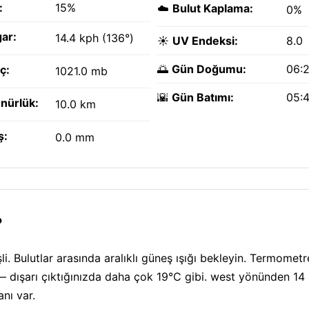
:
15%
☁️
Bulut Kaplama:
0%
ar:
14.4 kph (136°)
☀️
UV Endeksi:
8.0
🌅
Gün Doğumu:
06:
ç:
1021.0 mb
🌇
Gün Batımı:
05:
nürlük:
10.0 km
ş:
0.0 mm
?
. Bulutlar arasında aralıklı güneş ışığı bekleyin. Termometr
— dışarı çıktığınızda daha çok 19°C gibi. west yönünden 14
nı var.