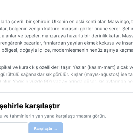
 çevrili bir şehirdir. Ülkenin en eski kenti olan Masvingo, t
lar, bölgenin zengin kültürel mirasını gözler önüne serer. Şehir
k alanlar ve tepeler, manzaraya huzurlu bir derinlik katar. Mas
 rengârenk pazarlar, fırınlardan yayılan ekmek kokusu ve insan
 bölgesi, doğayla iç içe, modernleşmenin henüz aşırıya kaçma
ikal ve kurak kış özellikleri taşır. Yazlar (kasım-mart) sıcak v
 gürültülü sağanaklar sık görülür. Kışlar (mayıs-ağustos) ise ta
 olur. Yağışın yüzde 90’ı yaz aylarında düşer; kış aylarında 
ışın hissedilmez. Seyahat için yaza hafif, nefes alan kumaşlar
rka alınmalıdır. Yağmurluk veya şemsiye yaz aylarında vazgeçil
hirle karşılaştır
r süren kurak ve serin kış dönemidir. Bu aylar, güneşli günle
. Masvingo’da kasırga, muson ya da kar gibi aşırı hava olayları
u ve tahminlerin yan yana karşılaştırmasını görün.
el riski oluşturabilir. Kış aylarında ise kuraklık ve rüzgârla sa
irgin mevsim döngüsü sayesinde hem tarih meraklıları hem de do
Karşılaştır →