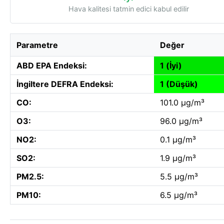
Hava kalitesi tatmin edici kabul edilir
Parametre
Değer
ABD EPA Endeksi:
1 (İyi)
İngiltere DEFRA Endeksi:
1 (Düşük)
CO:
101.0 µg/m³
O3:
96.0 µg/m³
NO2:
0.1 µg/m³
SO2:
1.9 µg/m³
PM2.5:
5.5 µg/m³
PM10:
6.5 µg/m³