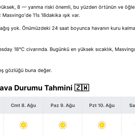
ok yüksek, 8 — yanma riski önemli, bu yüzden örtünün ve öğle
 Masvingo'de 11s 18dakika ışık var.
ağış yok. Önümüzdeki 24 saat boyunca havanın kuru kalma
sday 18°C civarında. Bugünkü en yüksek sıcaklık, Masving
eş gözlüğü buna değer.
Hava Durumu Tahmini 🇿🇼
Cmt 8. Ağu
Paz 9. Ağu
Pzt 10. Ağu
Sa