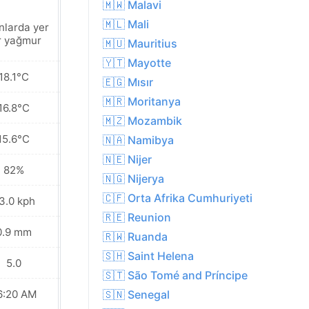
🇲🇼 Malavi
🇲🇱 Mali
nlarda yer
Yakınlarda yer
r yağmur
yer yağmur
🇲🇺 Mauritius
🇾🇹 Mayotte
18.1°C
21.5°C
🇪🇬 Mısır
🇲🇷 Moritanya
16.8°C
16.0°C
🇲🇿 Mozambik
15.6°C
13.4°C
🇳🇦 Namibya
🇳🇪 Nijer
82%
72%
🇳🇬 Nijerya
🇨🇫 Orta Afrika Cumhuriyeti
3.0 kph
24.5 kph
🇷🇪 Reunion
0.9 mm
0.1 mm
🇷🇼 Ruanda
🇸🇭 Saint Helena
5.0
7.0
🇸🇹 São Tomé and Príncipe
6:20 AM
06:20 AM
🇸🇳 Senegal