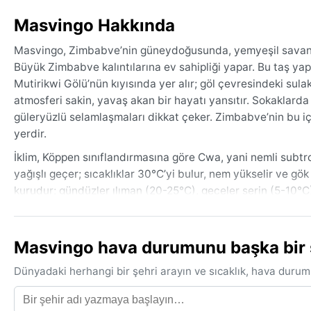
Masvingo Hakkında
Masvingo, Zimbabve’nin güneydoğusunda, yemyeşil savanlarla
Büyük Zimbabve kalıntılarına ev sahipliği yapar. Bu taş yapı
Mutirikwi Gölü’nün kıyısında yer alır; göl çevresindeki sula
atmosferi sakin, yavaş akan bir hayatı yansıtır. Sokaklarda
güleryüzlü selamlaşmaları dikkat çeker. Zimbabve’nin bu iç
yerdir.
İklim, Köppen sınıflandırmasına göre Cwa, yani nemli subtrop
yağışlı geçer; sıcaklıklar 30°C’yi bulur, nem yükselir ve gök
kurudur; gündüzler ılıman (20-25°C), geceler serin (5-10°C)
hiç yağmur görülmez. Nem, yaz aylarında bunaltıcı olsa da k
sabah ve akşam serinliklerine karşı ince bir ceket veya hı
Masvingo hava durumunu başka bir şe
En ideal ziyaret zamanı, mayıs ayından ağustos sonuna kada
ve rahat sıcaklıklarla açık hava keşifleri için mükemmeldir
Dünyadaki herhangi bir şehri arayın ve sıcaklık, hava durum
Ancak yaz sonunda yoğun yağışlar, bazı yıllarda kısa süreli s
hassasiyeti olanları etkileyebilir. Genel olarak iklim, bel