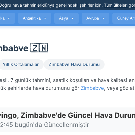
Doğru hava tahminleri
dünya genelindeki şehirler için
.
Tüm ülkeleri gör
ika
Antarktika
Asya
Avrupa
Güney Am
▼
▼
▼
▼
mbabve 🇿🇼
Yıllık Ortalamalar
Zimbabve Hava Durumu
. 7 günlük tahmini, saatlik koşulları ve hava kalitesi en
k şehirlerde hava durumunu gör
Zimbabve
, veya göz a
ingo, Zimbabve'de Güncel Hava Duru
12:45 bugün'da Güncellenmiştir