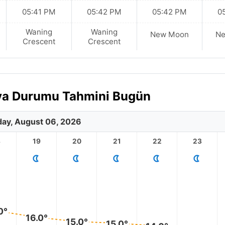
05:41 PM
05:42 PM
05:42 PM
0
Waning
Waning
New Moon
N
Crescent
Crescent
ava Durumu Tahmini Bugün
ay, August 06, 2026
8
19
20
21
22
23
0°
16.0°
15.0°
15.0°