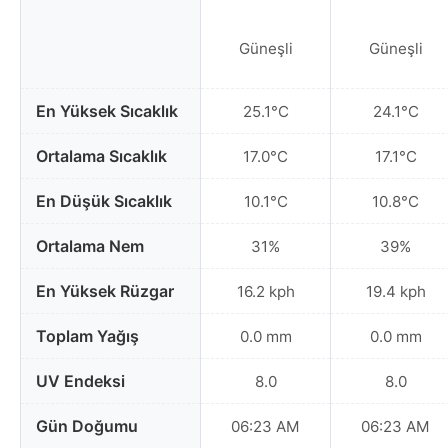
Güneşli
Güneşli
En Yüksek Sıcaklık
25.1°C
24.1°C
Ortalama Sıcaklık
17.0°C
17.1°C
En Düşük Sıcaklık
10.1°C
10.8°C
Ortalama Nem
31%
39%
En Yüksek Rüzgar
16.2 kph
19.4 kph
Toplam Yağış
0.0 mm
0.0 mm
UV Endeksi
8.0
8.0
Gün Doğumu
06:23 AM
06:23 AM