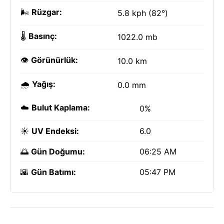
🌬️
Rüzgar:
5.8 kph (82°)
🌡️
Basınç:
1022.0 mb
👁️
Görünürlük:
10.0 km
🌧️
Yağış:
0.0 mm
☁️
Bulut Kaplama:
0%
☀️
UV Endeksi:
6.0
🌅
Gün Doğumu:
06:25 AM
🌇
Gün Batımı:
05:47 PM