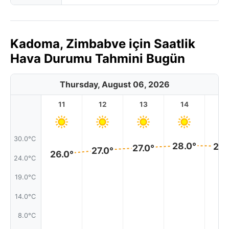
Kadoma, Zimbabve için Saatlik
Hava Durumu Tahmini Bugün
Thursday, August 06, 2026
11
12
13
14
1
30.0°C
28.0°
28.
27.0°
27.0°
26.0°
24.0°C
19.0°C
14.0°C
8.0°C