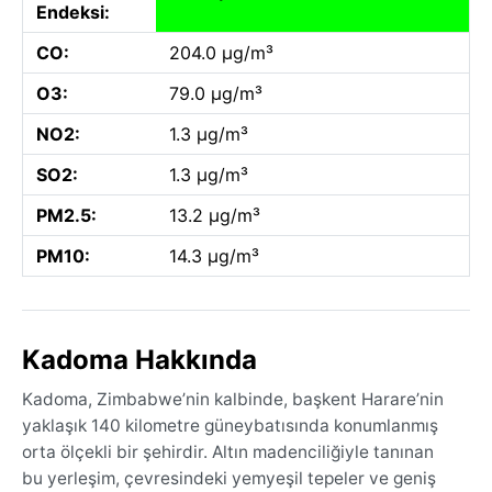
Endeksi:
CO:
204.0 µg/m³
O3:
79.0 µg/m³
NO2:
1.3 µg/m³
SO2:
1.3 µg/m³
PM2.5:
13.2 µg/m³
PM10:
14.3 µg/m³
Kadoma Hakkında
Kadoma, Zimbabwe’nin kalbinde, başkent Harare’nin
yaklaşık 140 kilometre güneybatısında konumlanmış
orta ölçekli bir şehirdir. Altın madenciliğiyle tanınan
bu yerleşim, çevresindeki yemyeşil tepeler ve geniş