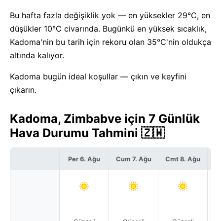
Bu hafta fazla değişiklik yok — en yüksekler 29°C, en
düşükler 10°C civarında. Bugünkü en yüksek sıcaklık,
Kadoma'nin bu tarih için rekoru olan 35°C'nin oldukça
altında kalıyor.
Kadoma bugün ideal koşullar — çıkın ve keyfini
çıkarın.
Kadoma, Zimbabve için 7 Günlük
Hava Durumu Tahmini 🇿🇼
Per 6. Ağu
Cum 7. Ağu
Cmt 8. Ağu
P