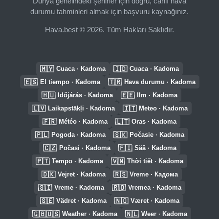
Dünya genelindeki şehirler için doğru, canlı hava
durumu tahminleri almak için başvuru kaynağınız.
Hava.best © 2026. Tüm Hakları Saklıdır.
🇲🇾
🇮🇩
Cuaca · Kadoma
Cuaca · Kadoma
🇪🇸
🇹🇷
El tiempo · Kadoma
Hava durumu · Kadoma
🇭🇺
🇪🇪
Időjárás · Kadoma
Ilm · Kadoma
🇱🇻
🇮🇹
Laikapstākļi · Kadoma
Meteo · Kadoma
🇫🇷
🇱🇹
Météo · Kadoma
Oras · Kadoma
🇵🇱
🇸🇰
Pogoda · Kadoma
Počasie · Kadoma
🇨🇿
🇫🇮
Počasí · Kadoma
Sää · Kadoma
🇵🇹
🇻🇳
Tempo · Kadoma
Thời tiết · Kadoma
🇩🇰
🇷🇸
Vejret · Kadoma
Vreme · Кадома
🇸🇮
🇷🇴
Vreme · Kadoma
Vremea · Kadoma
🇸🇪
🇳🇴
Vädret · Kadoma
Været · Kadoma
🇬🇧🇺🇸
🇳🇱
Weather · Kadoma
Weer · Kadoma