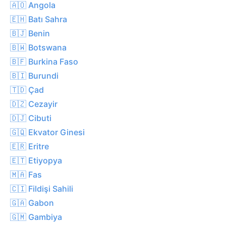
🇦🇴 Angola
🇪🇭 Batı Sahra
🇧🇯 Benin
🇧🇼 Botswana
🇧🇫 Burkina Faso
🇧🇮 Burundi
🇹🇩 Çad
🇩🇿 Cezayir
🇩🇯 Cibuti
🇬🇶 Ekvator Ginesi
🇪🇷 Eritre
🇪🇹 Etiyopya
🇲🇦 Fas
🇨🇮 Fildişi Sahili
🇬🇦 Gabon
🇬🇲 Gambiya