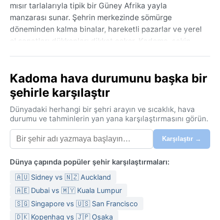
mısır tarlalarıyla tipik bir Güney Afrika yayla
manzarası sunar. Şehrin merkezinde sömürge
döneminden kalma binalar, hareketli pazarlar ve yerel
el sanatları dükkanları dikkat çeker. Kadoma, sakin
atmosferi ve dost canlısı halkıyla bölgenin otantik
ritmini hissettirir; yakınlardaki Sebakwe Havzası ve
Kadoma hava durumunu başka bir
doğal koruma alanları doğaseverler için kaçamak
noktalarıdır.
şehirle karşılaştır
Kadoma, Köppen sınıflandırmasına göre Cwa iklimine
Dünyadaki herhangi bir şehri arayın ve sıcaklık, hava
sahiptir: kışları kuru, yazları sıcak ve nemli bir
durumu ve tahminlerin yan yana karşılaştırmasını görün.
subtropikal iklim. Nisan’dan Kasım’a kadar uzanan
Karşılaştır →
kurak dönemde günler güneşli ve ılık geçer, ancak
haziran ve temmuzda gece sıcaklıkları 7°C’ye kadar
Dünya çapında popüler şehir karşılaştırmaları:
düşebilir. Yaz ayları (Aralık–Mart) ise 30°C’yi bulan
sıcaklıklar ve yüksek nemle karakterizedir; kasım ve
🇦🇺 Sidney vs 🇳🇿 Auckland
aralıkta başlayan yağışlar şiddetli sağanaklarla gelir.
🇦🇪 Dubai vs 🇲🇾 Kuala Lumpur
Yıllık ortalama 800 mm yağışın büyük kısmı yaz
🇸🇬 Singapore vs 🇺🇸 San Francisco
aylarına sıkışır. Seyahat için ince pamuklu kıyafetler,
🇩🇰 Kopenhag vs 🇯🇵 Osaka