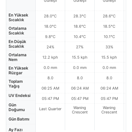
Güneşli
Güneşli
Güneşli
En Yüksek
28.0°C
28.3°C
28.6°C
Sıcaklık
18.0°C
18.6°C
18.5°C
Ortalama
Sıcaklık
9.8°C
10.4°C
10.1°C
En Düşük
Sıcaklık
24%
27%
33%
Ortalama
12.2 kph
15.5 kph
15.5 kph
Nem
0.0 mm
0.0 mm
0.0 mm
En Yüksek
Rüzgar
8.0
8.0
8.0
Toplam
Yağış
06:25 AM
06:24 AM
06:24 AM
0
UV Endeksi
05:47 PM
05:47 PM
05:47 PM
Gün
Waning
Waning
Last Quarter
Doğumu
Crescent
Crescent
Gün Batımı
Ay Fazı