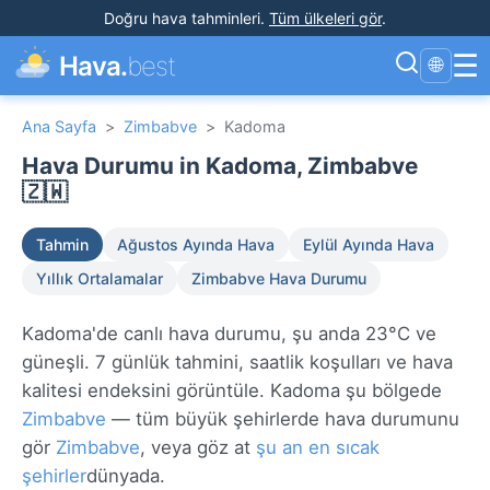
Doğru hava tahminleri
.
Tüm ülkeleri gör
.
☰
Hava.
best
🌐
Ana Sayfa
>
Zimbabve
>
Kadoma
Hava Durumu in Kadoma, Zimbabve
🇿🇼
Tahmin
Ağustos Ayında Hava
Eylül Ayında Hava
Yıllık Ortalamalar
Zimbabve Hava Durumu
Kadoma'de canlı hava durumu, şu anda 23°C ve
güneşli. 7 günlük tahmini, saatlik koşulları ve hava
kalitesi endeksini görüntüle. Kadoma şu bölgede
Zimbabve
— tüm büyük şehirlerde hava durumunu
gör
Zimbabve
, veya göz at
şu an en sıcak
şehirler
dünyada.