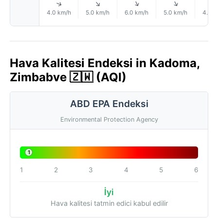
↑
↑
↑
↑
4.0 km/h
5.0 km/h
6.0 km/h
5.0 km/h
4.0 k
Hava Kalitesi Endeksi in Kadoma,
Zimbabve 🇿🇼 (AQI)
ABD EPA Endeksi
Environmental Protection Agency
1
1
2
3
4
5
6
İyi
Hava kalitesi tatmin edici kabul edilir