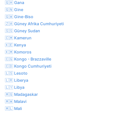
🇬🇭 Gana
🇬🇳 Gine
🇬🇼 Gine-Biso
🇿🇦 Güney Afrika Cumhuriyeti
🇸🇸 Güney Sudan
🇨🇲 Kamerun
🇰🇪 Kenya
🇰🇲 Komoros
🇨🇬 Kongo - Brazzaville
🇨🇩 Kongo Cumhuriyeti
🇱🇸 Lesoto
🇱🇷 Liberya
🇱🇾 Libya
🇲🇬 Madagaskar
🇲🇼 Malavi
🇲🇱 Mali