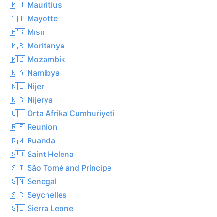
🇲🇺 Mauritius
🇾🇹 Mayotte
🇪🇬 Mısır
🇲🇷 Moritanya
🇲🇿 Mozambik
🇳🇦 Namibya
🇳🇪 Nijer
🇳🇬 Nijerya
🇨🇫 Orta Afrika Cumhuriyeti
🇷🇪 Reunion
🇷🇼 Ruanda
🇸🇭 Saint Helena
🇸🇹 São Tomé and Príncipe
🇸🇳 Senegal
🇸🇨 Seychelles
🇸🇱 Sierra Leone