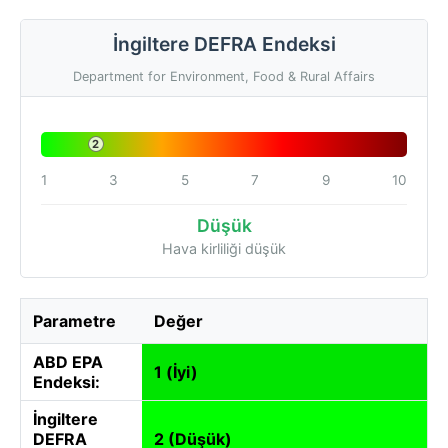
İngiltere DEFRA Endeksi
Department for Environment, Food & Rural Affairs
2
1
3
5
7
9
10
Düşük
Hava kirliliği düşük
Parametre
Değer
ABD EPA
1 (İyi)
Endeksi:
İngiltere
DEFRA
2 (Düşük)