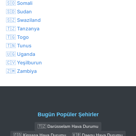
🇸🇴 Somali
🇸🇩 Sudan
🇸🇿 Swaziland
🇹🇿 Tanzanya
🇹🇬 Togo
🇹🇳 Tunus
🇺🇬 Uganda
🇨🇻 Yeşilburun
🇿🇲 Zambiya
Bugün Popüler Şehirler
🇹🇿 Darüsselam Hava Durumu
🇨🇩 Kinşasa Hava Durumu
🇰🇷 Daegu Hava Durumu