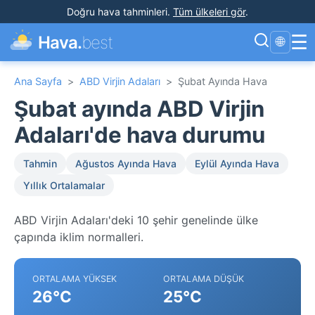
Doğru hava tahminleri
.
Tüm ülkeleri gör
.
☰
Hava.
best
🌐
Ana Sayfa
>
ABD Virjin Adaları
>
Şubat Ayında Hava
Şubat ayında ABD Virjin
Adaları'de hava durumu
Tahmin
Ağustos Ayında Hava
Eylül Ayında Hava
Yıllık Ortalamalar
ABD Virjin Adaları'deki 10 şehir genelinde ülke
çapında iklim normalleri.
ORTALAMA YÜKSEK
ORTALAMA DÜŞÜK
26°C
25°C