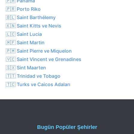
🇵🇦 Panama
🇵🇷 Porto Riko
🇧🇱 Saint Barthélemy
🇰🇳 Saint Kitts ve Nevis
🇱🇨 Saint Lucia
🇲🇫 Saint Martin
🇵🇲 Saint Pierre ve Miquelon
🇻🇨 Saint Vincent ve Grenadines
🇸🇽 Sint Maarten
🇹🇹 Trinidad ve Tobago
🇹🇨 Turks ve Caicos Adaları
Bugün Popüler Şehirler