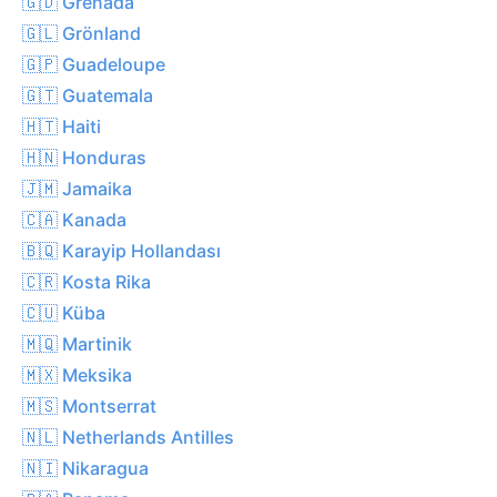
🇬🇩 Grenada
🇬🇱 Grönland
🇬🇵 Guadeloupe
🇬🇹 Guatemala
🇭🇹 Haiti
🇭🇳 Honduras
🇯🇲 Jamaika
🇨🇦 Kanada
🇧🇶 Karayip Hollandası
🇨🇷 Kosta Rika
🇨🇺 Küba
🇲🇶 Martinik
🇲🇽 Meksika
🇲🇸 Montserrat
🇳🇱 Netherlands Antilles
🇳🇮 Nikaragua