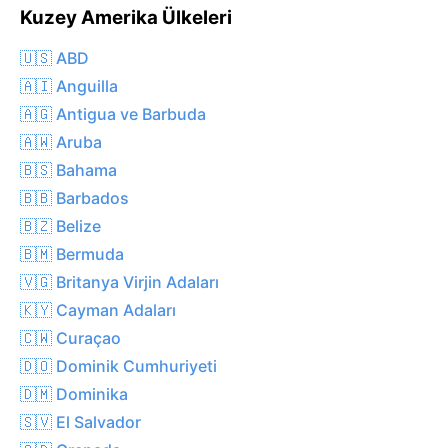
Kuzey Amerika Ülkeleri
🇺🇸 ABD
🇦🇮 Anguilla
🇦🇬 Antigua ve Barbuda
🇦🇼 Aruba
🇧🇸 Bahama
🇧🇧 Barbados
🇧🇿 Belize
🇧🇲 Bermuda
🇻🇬 Britanya Virjin Adaları
🇰🇾 Cayman Adaları
🇨🇼 Curaçao
🇩🇴 Dominik Cumhuriyeti
🇩🇲 Dominika
🇸🇻 El Salvador