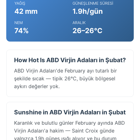
YAĞIŞ
GÜNEŞLENME SÜRESI
42 mm
1.9h/gün
NEM
ARALIK
74%
26–26°C
How Hot Is ABD Virjin Adaları in Şubat?
ABD Virjin Adaları'de February ayı tutarlı bir
şekilde sıcak — tipik 26°C, büyük bölgesel
aykırı değerler yok.
Sunshine in ABD Virjin Adaları in Şubat
Karanlık ve bulutlu günler February ayında ABD
Virjin Adaları'a hakim — Saint Croix günde
yalnızca 1.9h güneş ışığı alıyor ve bu durum