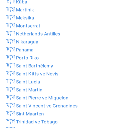
🇨🇺 Küba
🇲🇶 Martinik
🇲🇽 Meksika
🇲🇸 Montserrat
🇳🇱 Netherlands Antilles
🇳🇮 Nikaragua
🇵🇦 Panama
🇵🇷 Porto Riko
🇧🇱 Saint Barthélemy
🇰🇳 Saint Kitts ve Nevis
🇱🇨 Saint Lucia
🇲🇫 Saint Martin
🇵🇲 Saint Pierre ve Miquelon
🇻🇨 Saint Vincent ve Grenadines
🇸🇽 Sint Maarten
🇹🇹 Trinidad ve Tobago