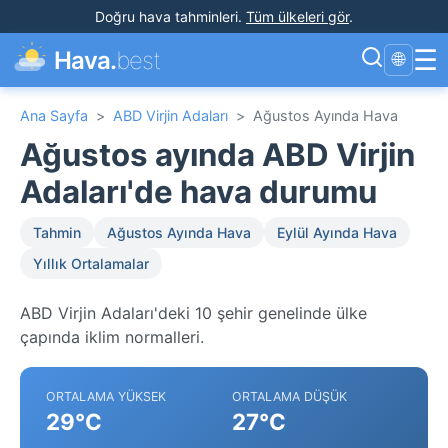
Doğru hava tahminleri
.
Tüm ülkeleri gör
.
☰
Hava.
best
🌐
Ana Sayfa
>
ABD Virjin Adaları
>
Ağustos Ayında Hava
Ağustos ayında ABD Virjin
Adaları'de hava durumu
Tahmin
Ağustos Ayında Hava
Eylül Ayında Hava
Yıllık Ortalamalar
ABD Virjin Adaları'deki 10 şehir genelinde ülke
çapında iklim normalleri.
ORTALAMA YÜKSEK
ORTALAMA DÜŞÜK
29°C
27°C