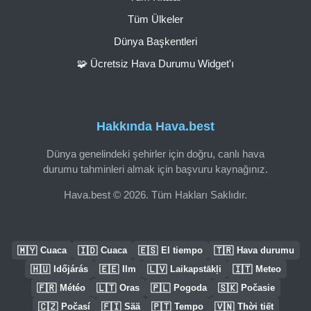
Tüm Ülkeler
Dünya Başkentleri
🧩 Ücretsiz Hava Durumu Widget'ı
Hakkında Hava.best
Dünya genelindeki şehirler için doğru, canlı hava
durumu tahminleri almak için başvuru kaynağınız.
Hava.best © 2026. Tüm Hakları Saklıdır.
🇲🇾
🇮🇩
🇪🇸
🇹🇷
Cuaca
Cuaca
El tiempo
Hava durumu
🇭🇺
🇪🇪
🇱🇻
🇮🇹
Időjárás
Ilm
Laikapstākļi
Meteo
🇫🇷
🇱🇹
🇵🇱
🇸🇰
Météo
Oras
Pogoda
Počasie
🇨🇿
🇫🇮
🇵🇹
🇻🇳
Počasí
Sää
Tempo
Thời tiết