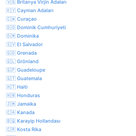
🇻🇬 Britanya Virjin Adaları
🇰🇾 Cayman Adaları
🇨🇼 Curaçao
🇩🇴 Dominik Cumhuriyeti
🇩🇲 Dominika
🇸🇻 El Salvador
🇬🇩 Grenada
🇬🇱 Grönland
🇬🇵 Guadeloupe
🇬🇹 Guatemala
🇭🇹 Haiti
🇭🇳 Honduras
🇯🇲 Jamaika
🇨🇦 Kanada
🇧🇶 Karayip Hollandası
🇨🇷 Kosta Rika