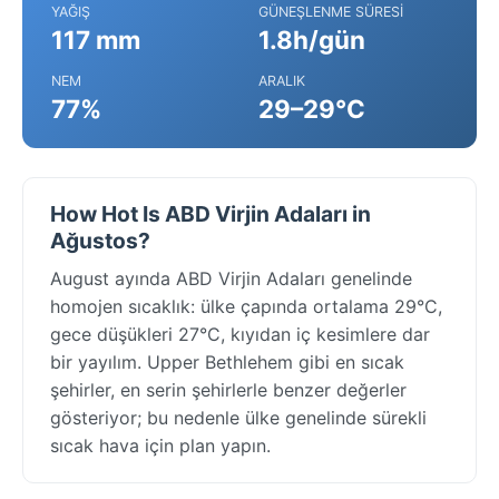
YAĞIŞ
GÜNEŞLENME SÜRESI
117 mm
1.8h/gün
NEM
ARALIK
77%
29–29°C
How Hot Is ABD Virjin Adaları in
Ağustos?
August ayında ABD Virjin Adaları genelinde
homojen sıcaklık: ülke çapında ortalama 29°C,
gece düşükleri 27°C, kıyıdan iç kesimlere dar
bir yayılım. Upper Bethlehem gibi en sıcak
şehirler, en serin şehirlerle benzer değerler
gösteriyor; bu nedenle ülke genelinde sürekli
sıcak hava için plan yapın.